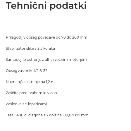
Pregled
Tehnični podatki
Tehnični podatki
Prilagodljiv obseg povečave od 70 do 200 mm
Stabilizator slike s 3,5 koraka
Samodejno ostrenje z ultrazvočnim motorjem
Obseg zaslonke f/2,8-32
Najmanjše ostrenje na 1,2 m
Zaščita pred prahom in vlago
Zaslonka z 9 lopaticami
Teža: 1480 g, diagonala x dolžina: 88,8 x 199 mm