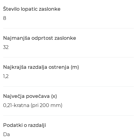
Število lopatic zaslonke
8
Najmanjša odprtost zaslonke
32
Najkrajša razdalja ostrenja (m)
1,2
Največja povečava (x)
0,21-kratna (pri 200 mm)
Podatki o razdalji
Da