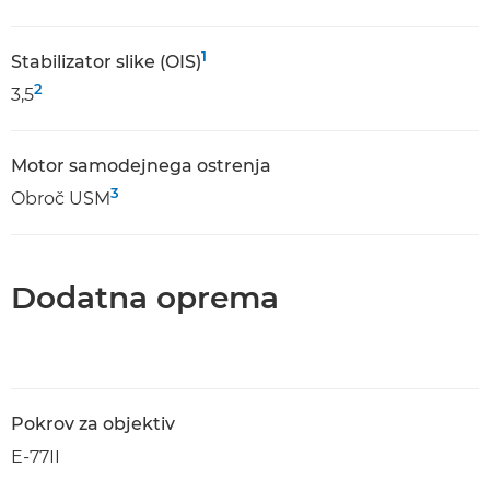
1
Stabilizator slike (OIS)
2
3,5
Motor samodejnega ostrenja
3
Obroč USM
Dodatna oprema
Pokrov za objektiv
E-77II