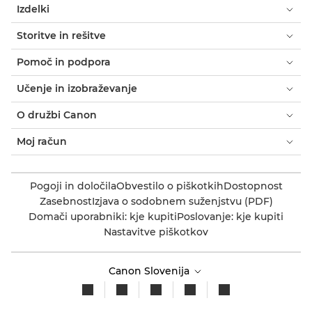
Izdelki
Storitve in rešitve
Pomoč in podpora
Učenje in izobraževanje
O družbi Canon
Moj račun
Pogoji in določila
Obvestilo o piškotkih
Dostopnost
Zasebnost
Izjava o sodobnem suženjstvu (PDF)
Domači uporabniki: kje kupiti
Poslovanje: kje kupiti
Nastavitve piškotkov
Canon Slovenija