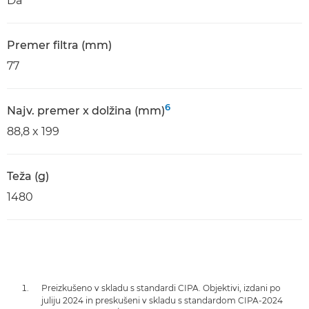
Da
Premer filtra (mm)
77
6
Najv. premer x dolžina (mm)
88,8 x 199
Teža (g)
1480
Preizkušeno v skladu s standardi CIPA. Objektivi, izdani po
juliju 2024 in preskušeni v skladu s standardom CIPA-2024