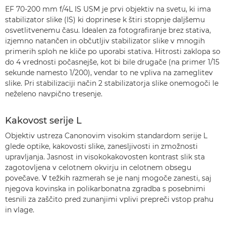
EF 70-200 mm f/4L IS USM je prvi objektiv na svetu, ki ima
stabilizator slike (IS) ki doprinese k štiri stopnje daljšemu
osvetlitvenemu času. Idealen za fotografiranje brez stativa,
izjemno natančen in občutljiv stabilizator slike v mnogih
primerih sploh ne kliče po uporabi stativa. Hitrosti zaklopa so
do 4 vrednosti počasnejše, kot bi bile drugače (na primer 1/15
sekunde namesto 1/200), vendar to ne vpliva na zameglitev
slike. Pri stabilizaciji način 2 stabilizatorja slike onemogoči le
neželeno navpično tresenje.
Kakovost serije L
Objektiv ustreza Canonovim visokim standardom serije L
glede optike, kakovosti slike, zanesljivosti in zmožnosti
upravljanja. Jasnost in visokokakovosten kontrast slik sta
zagotovljena v celotnem okvirju in celotnem obsegu
povečave. V težkih razmerah se je nanj mogoče zanesti, saj
njegova kovinska in polikarbonatna zgradba s posebnimi
tesnili za zaščito pred zunanjimi vplivi prepreči vstop prahu
in vlage.