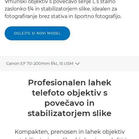
Vrhunski objektiv s povečavo serije L s stalno
zaslonko f/4 in stabilizatorjem slike, idealen za
fotografiranje brez stativa in športno fotografijo.
OGLEJTE SI NOVI MODEL
Canon EF 70-200mm f/4L IS USM
Toggle breadcrumbs
Pregled
Profesionalen lahek
telefoto objektiv s
Tehnični podatki
povečavo in
stabilizatorjem slike
Kompakten, prenosen in lahek objektiv