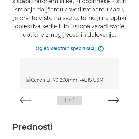
s stabilizatorjem slike, ki doprinese k štiri
stopnje daljšemu osvetlitvenemu času,
je prvi te vrste na svetu; temelji na optiki
objektiva serije L in izstopa zaradi svoje
optične zmogljivosti in delovanja.
Ogled celotnih specifikacij

1
/
1
Prednosti