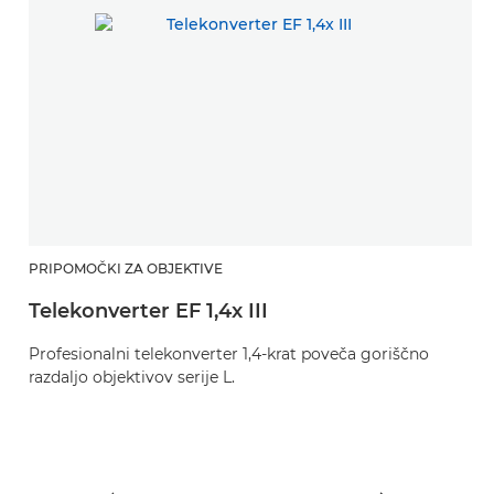
PRIPOMOČKI ZA OBJEKTIVE
P
Telekonverter EF 1,4x III
T
Profesionalni telekonverter 1,4-krat poveča goriščno
P
razdaljo objektivov serije L.
ra