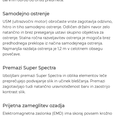
barvnih obrob ob orisu predmeta.
Samodejno ostrenje
USM (ultrazvočni motor) obročaste vrste zagotavlja odzivno,
hitro in tiho samodejno ostrenje. Odličen držalni navor zelo
natančno in brez preseganja ustavi skupino objektiva za
ostrenje. Stalna ročna razveljavitev ostrenja je mogoča brez
predhodnega preklopa iz načina samodejnega ostrenja.
Najmanjša razdalja ostrenja je 1,2 m v celotnem obsegu
povečave.
Premazi Super Spectra
Izboljšani premazi Super Spectra in oblika elementov leče
preprečujejo podvajanje slik in učinek bleščanja. Premazi
zagotavljajo tudi natančno uravnoteženost barv in zaostrijo
kontrast slik.
Prijetna zameglitev ozadja
Elektromagnetna zaslonka (EMD) ima skoraj povsem krožno