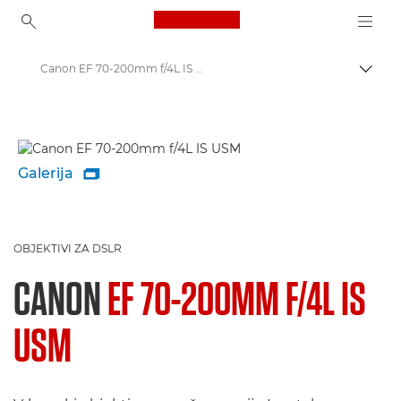
Canon Logo, back to ho
Canon EF 70-200mm f/4L IS USM - Objektivi – objektivi za kamere in fotoaparate
Prekl
Canon
Canonovi objektivi za fotoaparate
Galerija

OBJEKTIVI ZA DSLR
CANON
EF 70-200MM F/4L IS
USM