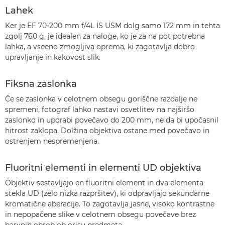
Lahek
Ker je EF 70-200 mm f/4L IS USM dolg samo 172 mm in tehta
zgolj 760 g, je idealen za naloge, ko je za na pot potrebna
lahka, a vseeno zmogljiva oprema, ki zagotavlja dobro
upravljanje in kakovost slik.
Fiksna zaslonka
Če se zaslonka v celotnem obsegu goriščne razdalje ne
spremeni, fotograf lahko nastavi osvetlitev na najširšo
zaslonko in uporabi povečavo do 200 mm, ne da bi upočasnil
hitrost zaklopa. Dolžina objektiva ostane med povečavo in
ostrenjem nespremenjena.
Fluoritni elementi in elementi UD objektiva
Objektiv sestavljajo en fluoritni element in dva elementa
stekla UD (zelo nizka razpršitev), ki odpravljajo sekundarne
kromatične aberacije. To zagotavlja jasne, visoko kontrastne
in nepopačene slike v celotnem obsegu povečave brez