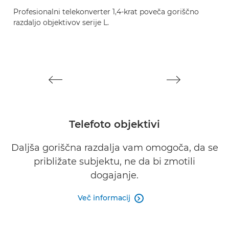
Profesionalni telekonverter 1,4-krat poveča goriščno
P
razdaljo objektivov serije L.
ra
Telefoto objektivi
Daljša goriščna razdalja vam omogoča, da se
približate subjektu, ne da bi zmotili
dogajanje.
Več informacij
