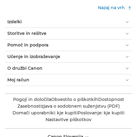
Nazaj na vrh
Izdelki
Storitve in rešitve
Pomoč in podpora
Učenje in izobraževanje
O družbi Canon
Moj račun
Pogoji in določila
Obvestilo o piškotkih
Dostopnost
Zasebnost
Izjava o sodobnem suženjstvu (PDF)
Domači uporabniki: kje kupiti
Poslovanje: kje kupiti
Nastavitve piškotkov
Canon Slovenija