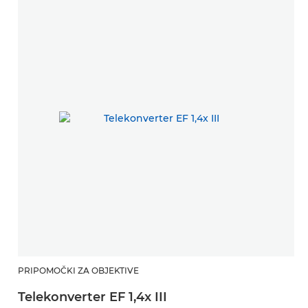
PRIPOMOČKI ZA OBJEKTIVE
P
Telekonverter EF 1,4x III
T