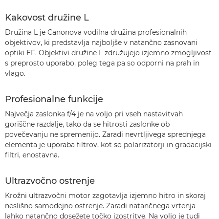
Kakovost družine L
Družina L je Canonova vodilna družina profesionalnih
objektivov, ki predstavlja najboljše v natančno zasnovani
optiki EF. Objektivi družine L združujejo izjemno zmogljivost
s preprosto uporabo, poleg tega pa so odporni na prah in
vlago.
Profesionalne funkcije
Največja zaslonka f/4 je na voljo pri vseh nastavitvah
goriščne razdalje, tako da se hitrosti zaslonke ob
povečevanju ne spremenijo. Zaradi nevrtljivega sprednjega
elementa je uporaba filtrov, kot so polarizatorji in gradacijski
filtri, enostavna.
Ultrazvočno ostrenje
Krožni ultrazvočni motor zagotavlja izjemno hitro in skoraj
neslišno samodejno ostrenje. Zaradi natančnega vrtenja
lahko natančno dosežete točko izostritve. Na voljo je tudi