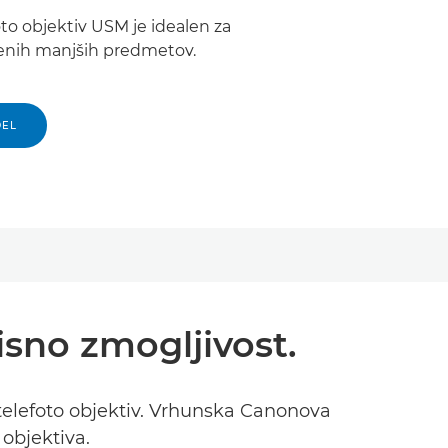
to objektiv USM je idealen za
jenih manjših predmetov.
DEL
sno zmogljivost.
-telefoto objektiv. Vrhunska Canonova
objektiva.