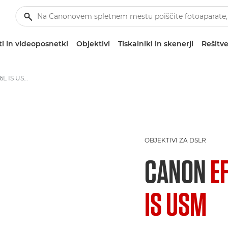
i in videoposnetki
Objektivi
Tiskalniki in skenerji
Rešitve
Canon EF 800mm f/5.6L IS USM - Objektivi – objektivi za kamere in fotoaparate
OBJEKTIVI ZA DSLR
CANON
E
IS USM