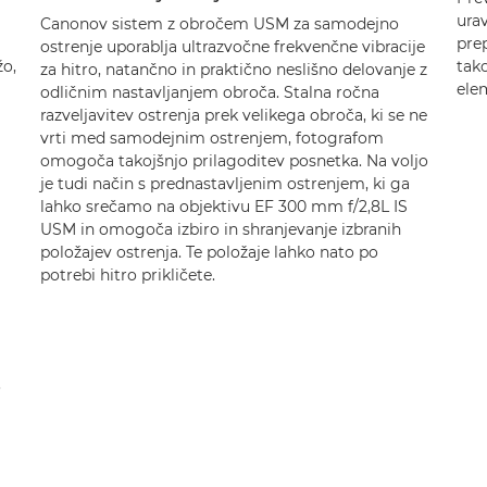
urav
Canonov sistem z obročem USM za samodejno
prep
ostrenje uporablja ultrazvočne frekvenčne vibracije
žo,
tako
za hitro, natančno in praktično neslišno delovanje z
elem
odličnim nastavljanjem obroča. Stalna ročna
razveljavitev ostrenja prek velikega obroča, ki se ne
vrti med samodejnim ostrenjem, fotografom
omogoča takojšnjo prilagoditev posnetka. Na voljo
je tudi način s prednastavljenim ostrenjem, ki ga
lahko srečamo na objektivu EF 300 mm f/2,8L IS
USM in omogoča izbiro in shranjevanje izbranih
položajev ostrenja. Te položaje lahko nato po
potrebi hitro prikličete.
o