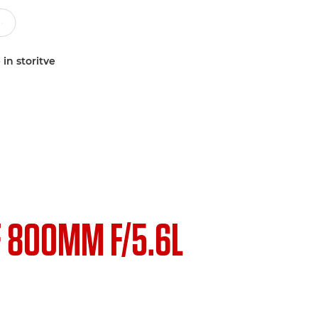
 in storitve
F 800MM F/5.6L