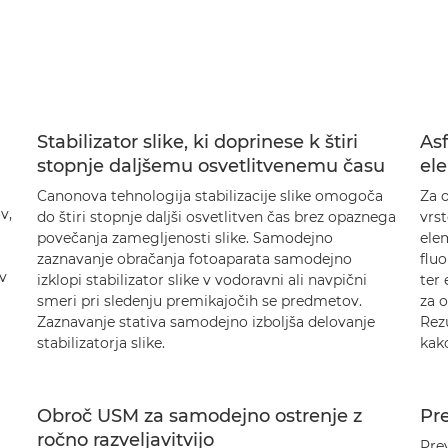
Stabilizator slike, ki doprinese k štiri
Asf
stopnje daljšemu osvetlitvenemu času
el
Canonova tehnologija stabilizacije slike omogoča
Za o
v,
do štiri stopnje daljši osvetlitven čas brez opaznega
vrs
povečanja zamegljenosti slike. Samodejno
elem
zaznavanje obračanja fotoaparata samodejno
fluo
 v
izklopi stabilizator slike v vodoravni ali navpični
ter 
smeri pri sledenju premikajočih se predmetov.
za 
Zaznavanje stativa samodejno izboljša delovanje
Rez
stabilizatorja slike.
kako
Obroč USM za samodejno ostrenje z
Pr
ročno razveljavitvijo
Pre