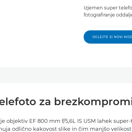
Izjemen super telefo
fotografiranje oddal
OGLEJTE SI NOVI MO
telefoto za brezkompromi
e je objektiv EF 800 mm f/5,6L IS USM lahek super
nuja odlično kakovost slike in čim manjšo velikost 