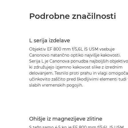
Podrobne značilnosti
L serija izdelave
Objektiv EF 800 mm f/5,6L IS USM vsebuje
Canonovo natančno optiko najvišje kakovosti.
Serija L je Canonova ponudba najboljših objektivo
ki združujejo izjemno kakovost slike z izrednim
delovanjem. Tesnilo proti prahu in vlagi omogoča
učinkovito zaščito pred škodljivimi elementi tudi
slabih vremenskih pogojih.
Ohišje iz magnezijeve zlitine
S težo samo 4,5 kg je EF 800 mm f/5,6L IS USM