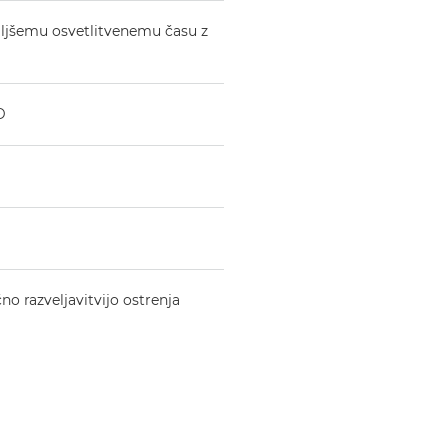
 daljšemu osvetlitvenemu času z
D
o razveljavitvijo ostrenja