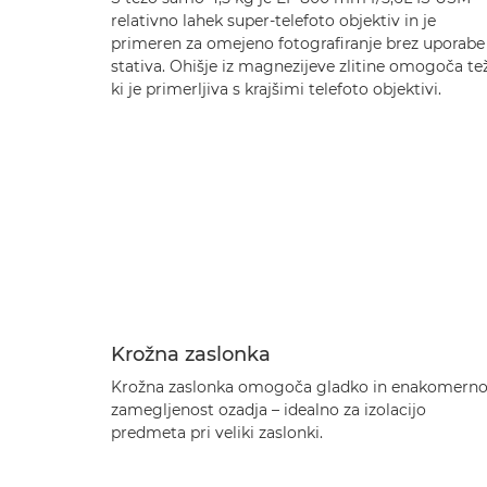
relativno lahek super-telefoto objektiv in je
primeren za omejeno fotografiranje brez uporabe
stativa. Ohišje iz magnezijeve zlitine omogoča te
ki je primerljiva s krajšimi telefoto objektivi.
Krožna zaslonka
Krožna zaslonka omogoča gladko in enakomern
zamegljenost ozadja – idealno za izolacijo
predmeta pri veliki zaslonki.