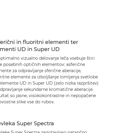
erični in fluoritni elementi ter
ementi UD in Super UD
ptimalno vizualno delovanje leča vsebuje štiri
te posebnih optičnih elementov: asferične
ente za odpravljanje sferične aberacije,
ritne elemente za izboljšanje lomljenja svetlobe
elemente UD in Super UD (zelo nizka razpršitev)
odpravljanje sekundarne kromatične aberacije.
ultat so jasne, visokokontrastne in nepopačene
vostne slike vse do robov.
evleka Super Spectra
vleke Super Spectra zagotavljajo natančno