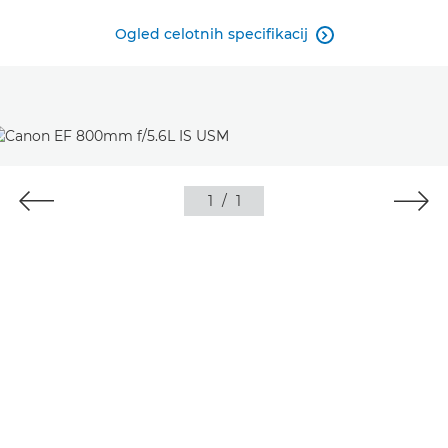
Ogled celotnih specifikacij

1
/
1