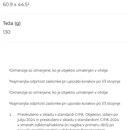
60.9 x 44.5¹
Teža (g)
130
¹Dimenzije so izmerjene, ko je objektiv umaknjen v ohišje.
¹Najmanjša odprtost zaslonke pri uporabi korakov po 1/3 stopnje.
¹Dimenzije so izmerjene, ko je objektiv umaknjen v ohišje.
¹Najmanjša odprtost zaslonke pri uporabi korakov po 1/3 stopnje.
Preizkušeno v skladu s standardi CIPA. Objektivi, izdani po
juliju 2024 in preskušeni v skladu s standardom CIPA-2024
v smereh odklona/naklona (in nagiba v primeru IBIS) pri