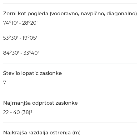
Zorni kot pogleda (vodoravno, navpično, diagonalno)
74°10′ - 28°20′
53°30′ - 19°05′
84°30′ - 33°40′
Število lopatic zaslonke
7
Najmanjša odprtost zaslonke
22 - 40 (38)¹
Najkrajša razdalja ostrenja (m)