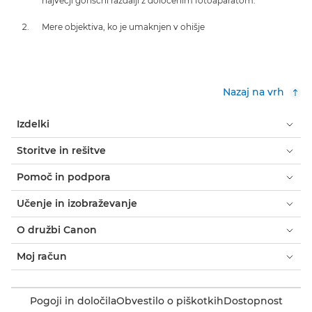
največji goriščni razdalji z določenim fotoaparatom.
Mere objektiva, ko je umaknjen v ohišje
Nazaj na vrh
Izdelki
Storitve in rešitve
Pomoč in podpora
Učenje in izobraževanje
O družbi Canon
Moj račun
Pogoji in določila
Obvestilo o piškotkih
Dostopnost