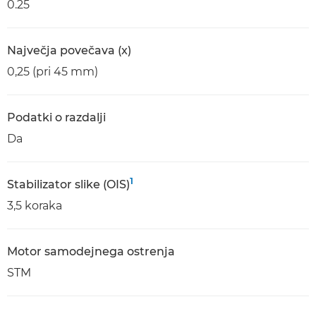
0.25
Največja povečava (x)
0,25 (pri 45 mm)
Podatki o razdalji
Da
1
Stabilizator slike (OIS)
3,5 koraka
Motor samodejnega ostrenja
STM