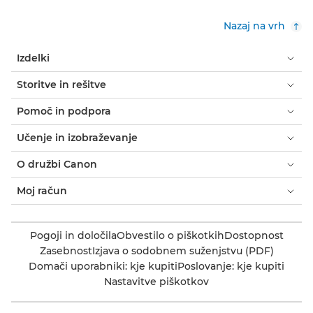
Nazaj na vrh
Izdelki
Storitve in rešitve
Pomoč in podpora
Učenje in izobraževanje
O družbi Canon
Moj račun
Pogoji in določila
Obvestilo o piškotkih
Dostopnost
Zasebnost
Izjava o sodobnem suženjstvu (PDF)
Domači uporabniki: kje kupiti
Poslovanje: kje kupiti
Nastavitve piškotkov