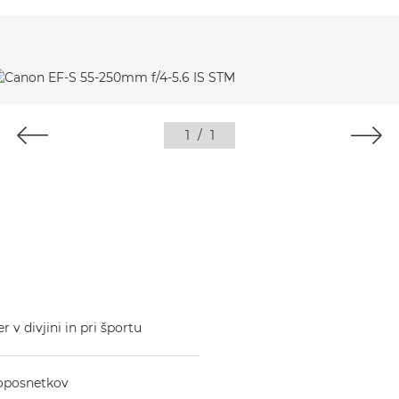
1
/
1
v divjini in pri športu
eoposnetkov