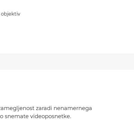
objektiv
je zamegljenost zaradi nenamernega
 ko snemate videoposnetke.