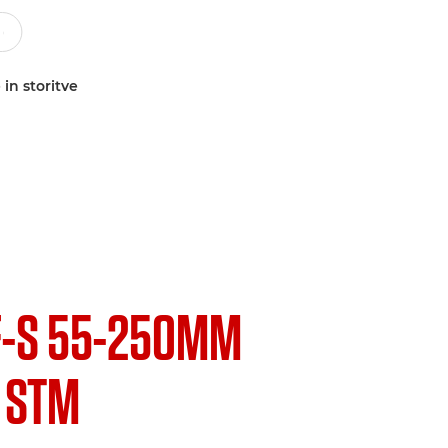
 in storitve
F-S 55-250MM
S STM