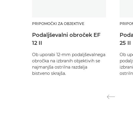
PRIPOMOČKI ZA OBJEKTIVE
PRIPO
Podaljševalni obroček EF
Poda
12 II
25 II
Ob uporabi 12-mm podaljševalnega
Ob up
obročka na izbranih objektivih se
podalj
najmanjša ostrilna razdalja
izbran
bistveno skrajša.
ostril