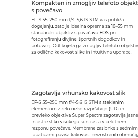
Kompakten in zmogljiv telefoto objekt
s povečavo
EF-S 55–250 mm f/4–5,6 IS STM vas približa
dogajanju, zato je idealna oprema za 18–55 mm
standardni objektiv s povečavo EOS pri
fotografiranju divjine, športnih dogodkov in
potovanj. Odlikujeta ga zmogljiv telefoto objekti
za odlično kakovost slike in intuitivna uporaba.
Zagotavlja vrhunsko kakovost slik
EF-S 55–250 mm f/4-5,6 IS STM s steklenim
elementom z zelo nizko razpršitvijo (UD) in
prevleko objektiva Super Spectra zagotavlja jasne
in ostre sliko visokega kontrasta v celotnem
razponu povečave. Membrana zaslonke s sedmim
lopaticami poviša kakovost neizostrenih območij,