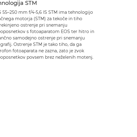
hnologija STM
S 55–250 mm f/4-5,6 IS STM ima tehnologijo
ačnega motorja (STM) za tekoče in tiho
rekinjeno ostrenje pri snemanju
eoposnetkov s fotoaparatom EOS ter hitro in
ančno samodejno ostrenje pri snemanju
grafij. Ostrenje STM je tako tiho, da ga
ofon fotoaparata ne zazna, zato je zvok
eoposnetkov povsem brez neželenih motenj.