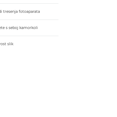
di tresenja fotoaparata
ete s seboj kamorkoli
st slik