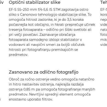
iv
Optični stabilizator slike
Te
EF-S 55–250 mm f/4-5,6 IS STM zagotavlja ostro
EF-
sliko s Canonovo tehnologijo stabilizacije slike. To
kor
omogoča hitrost zaslonke, ki je do 3,5 koraka
nep
počasnejša kot običajno, in hkrati preprečuje učinek
vid
tresenja fotoaparata – odlično pri šibki svetlobi ali
nat
pri večji povečavi. Zaznavanje obračanja
foto
v
fotoaparata samodejno izklopi stabilizator v
mikr
vodoravni ali navpični smeri za boljši občutek
vid
hitrosti pri fotografiranju premikajočih se
predmetov.
Zasnovano za odlično fotografijo
Obroč za ročno ostrenje vedno omogoča natančno
in hitro nastavitev ostrenja, najkrajša razdalja
ostrenja 0,85 m pa omogoča fotografiranje manjših
predmetov. Nevrtljivi sprednji element omogoča
i
enostavno uporabo filtrov.