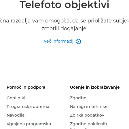
Telefoto objektivi
ščna razdalja vam omogoča, da se približate subjek
zmotili dogajanje.
Več informacij

Pomoč in podpora
Učenje in izobraževanje
Gonilniki
Zgodbe
Programska oprema
Namigi in tehnike
Navodila
Zbirka podatkov
Vgrajena programska
Zgodbe poklicnih