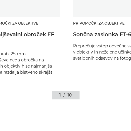
MOČKI ZA OBJEKTIVE
PRIPOMOČKI ZA OBJEKTIVE
ljševalni obroček EF
Sončna zaslonka ET-65
Preprečuje vstop odvečne s
v objektiv in neželene učink
orabi 25-mm
svetlobnih odsevov na fotogr
ševalnega obročka na
ih objektivih se najmanjša
na razdalja bistveno skrajša.
1
/
10