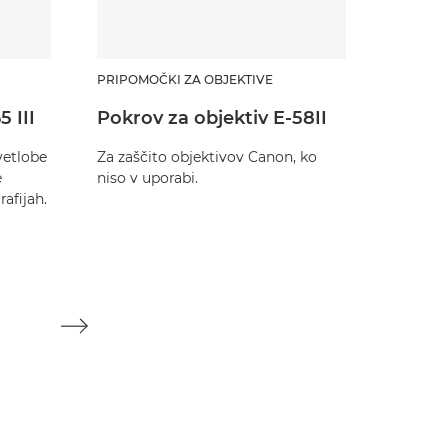
PRIPOMOČKI ZA OBJEKTIVE
PRIPOMO
 III
Pokrov za objektiv E-58II
Proti
objekt
vetlobe
Za zaščito objektivov Canon, ko
e
niso v uporabi.
Za zašč
afijah.
niso v u