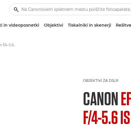
i in videoposnetki
Objektivi
Tiskalniki in skenerji
Rešitve
Canon EF-S 55-250mm f/4-5.6 IS STM - Objektivi – objektivi za kamere in fotoaparate
OBJEKTIVI ZA DSLR
CANON
E
F/4-5.6 I