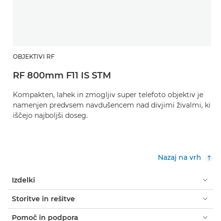
OBJEKTIVI RF
RF 800mm F11 IS STM
Kompakten, lahek in zmogljiv super telefoto objektiv je
namenjen predvsem navdušencem nad divjimi živalmi, ki
iščejo najboljši doseg.
Nazaj na vrh
Izdelki
Storitve in rešitve
Pomoč in podpora