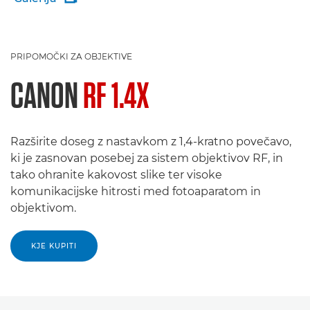
PRIPOMOČKI ZA OBJEKTIVE
CANON
RF 1.4X
Razširite doseg z nastavkom z 1,4-kratno povečavo,
ki je zasnovan posebej za sistem objektivov RF, in
tako ohranite kakovost slike ter visoke
komunikacijske hitrosti med fotoaparatom in
objektivom.
KJE KUPITI