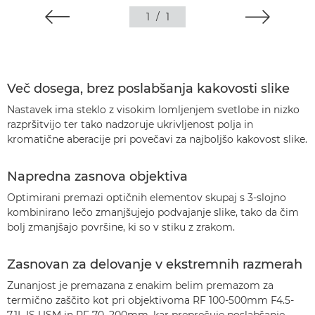
1
/
1
Več dosega, brez poslabšanja kakovosti slike
Nastavek ima steklo z visokim lomljenjem svetlobe in nizko
razpršitvijo ter tako nadzoruje ukrivljenost polja in
kromatične aberacije pri povečavi za najboljšo kakovost slike.
Napredna zasnova objektiva
Optimirani premazi optičnih elementov skupaj s 3-slojno
kombinirano lečo zmanjšujejo podvajanje slike, tako da čim
bolj zmanjšajo površine, ki so v stiku z zrakom.
Zasnovan za delovanje v ekstremnih razmerah
Zunanjost je premazana z enakim belim premazom za
termično zaščito kot pri objektivoma RF 100-500mm F4.5-