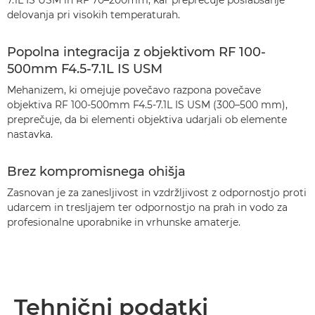
7.1L IS USM in RF 70–200mm, kar preprečuje poslabšanje
delovanja pri visokih temperaturah.
Popolna integracija z objektivom RF 100-
500mm F4.5-7.1L IS USM
Mehanizem, ki omejuje povečavo razpona povečave
objektiva RF 100-500mm F4.5-7.1L IS USM (300–500 mm),
preprečuje, da bi elementi objektiva udarjali ob elemente
nastavka.
Brez kompromisnega ohišja
Zasnovan je za zanesljivost in vzdržljivost z odpornostjo proti
udarcem in tresljajem ter odpornostjo na prah in vodo za
profesionalne uporabnike in vrhunske amaterje.
Tehnični podatki