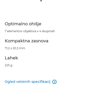
Optimalno ohišje
7 elementov objektiva v 4 skupinah
Kompaktna zasnova
71,2 x 20,3 mm
Lahek
225 g
Ogled celotnih specifikacij
