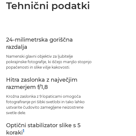
Pregled
Tehnični podatki
Tehnični podatki
Podpora
24-milimetrska goriščna
razdalja
Namenski glavni objektiv za ljubitelje
pokrajinske fotografije, ki iščejo manjšo stopnjo
popačenosti in slike višje kakovosti.
Hitra zaslonka z največjim
razmerjem f/1,8
Krožna zaslonka z 9 lopaticami omogoča
fotografiranje pri šibki svetlobi in tako lahko
ustvarite čudovito zamegljene neizostrene
svetle dele.
Optični stabilizator slike s 5
1
koraki