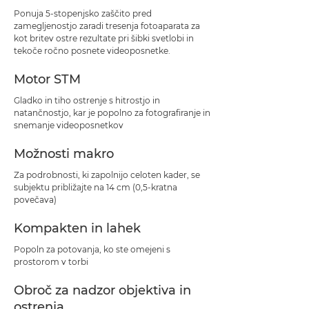
Ponuja 5-stopenjsko zaščito pred
zamegljenostjo zaradi tresenja fotoaparata za
kot britev ostre rezultate pri šibki svetlobi in
tekoče ročno posnete videoposnetke.
Motor STM
Gladko in tiho ostrenje s hitrostjo in
natančnostjo, kar je popolno za fotografiranje in
snemanje videoposnetkov
Možnosti makro
Za podrobnosti, ki zapolnijo celoten kader, se
subjektu približajte na 14 cm (0,5-kratna
povečava)
Kompakten in lahek
Popoln za potovanja, ko ste omejeni s
prostorom v torbi
Obroč za nadzor objektiva in
ostrenja