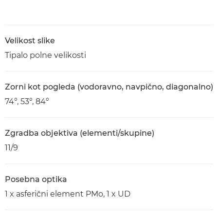
Velikost slike
Tipalo polne velikosti
Zorni kot pogleda (vodoravno, navpično, diagonalno)
74°, 53°, 84°
Zgradba objektiva (elementi/skupine)
11/9
Posebna optika
1 x asferični element PMo, 1 x UD