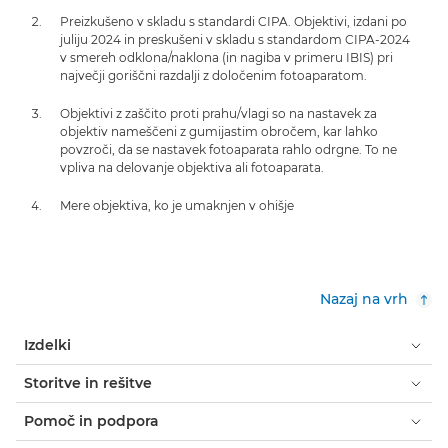
Preizkušeno v skladu s standardi CIPA. Objektivi, izdani po
juliju 2024 in preskušeni v skladu s standardom CIPA-2024
v smereh odklona/naklona (in nagiba v primeru IBIS) pri
največji goriščni razdalji z določenim fotoaparatom.
Objektivi z zaščito proti prahu/vlagi so na nastavek za
objektiv nameščeni z gumijastim obročem, kar lahko
povzroči, da se nastavek fotoaparata rahlo odrgne. To ne
vpliva na delovanje objektiva ali fotoaparata.
Mere objektiva, ko je umaknjen v ohišje
Nazaj na vrh
Izdelki
Storitve in rešitve
Pomoč in podpora