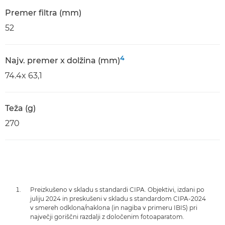
Premer filtra (mm)
52
4
Najv. premer x dolžina (mm)
74.4x 63,1
Teža (g)
270
Preizkušeno v skladu s standardi CIPA. Objektivi, izdani po
juliju 2024 in preskušeni v skladu s standardom CIPA-2024
v smereh odklona/naklona (in nagiba v primeru IBIS) pri
največji goriščni razdalji z določenim fotoaparatom.