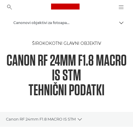
Canon Logo, back to ho
Canonovi objektivi za fotoaparate
Prekl
Canon
ŠIROKOKOTNI GLAVNI OBJEKTIV
CANON RF 24MM F1.8 MACRO
IS STM
TEHNIČNI PODATKI
Canon RF 24mm F1.8 MACRO IS STM
Toggle breadcrumbs