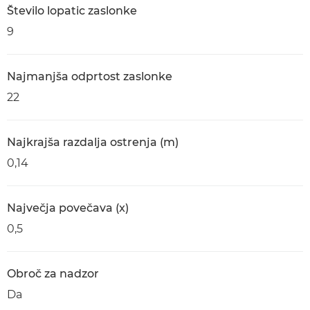
Število lopatic zaslonke
9
Najmanjša odprtost zaslonke
22
Najkrajša razdalja ostrenja (m)
0,14
Največja povečava (x)
0,5
Obroč za nadzor
Da