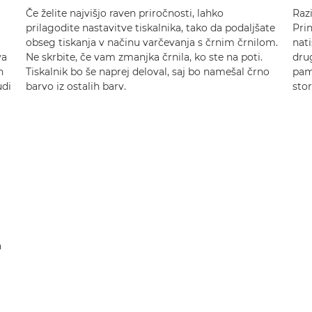
Če želite najvišjo raven priročnosti, lahko
Razi
prilagodite nastavitve tiskalnika, tako da podaljšate
Prin
obseg tiskanja v načinu varčevanja s črnim črnilom.
nati
va
Ne skrbite, če vam zmanjka črnila, ko ste na poti.
drug
n
Tiskalnik bo še naprej deloval, saj bo namešal črno
pam
udi
barvo iz ostalih barv.
stor
a