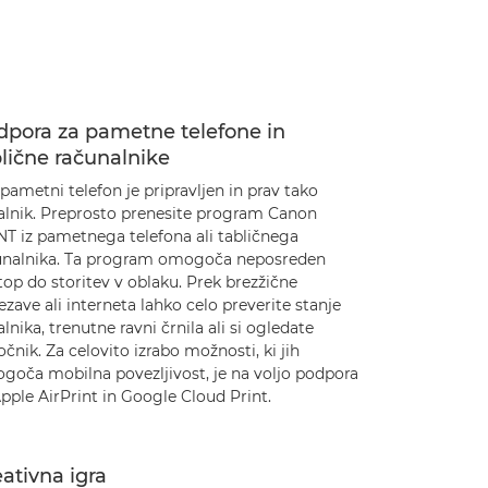
dpora za pametne telefone in
lične računalnike
pametni telefon je pripravljen in prav tako
kalnik. Preprosto prenesite program Canon
NT iz pametnega telefona ali tabličnega
unalnika. Ta program omogoča neposreden
op do storitev v oblaku. Prek brezžične
zave ali interneta lahko celo preverite stanje
alnika, trenutne ravni črnila ali si ogledate
očnik. Za celovito izrabo možnosti, ki jih
goča mobilna povezljivost, je na voljo podpora
pple AirPrint in Google Cloud Print.
ativna igra