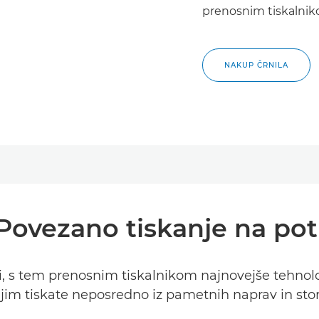
prenosnim tiskalnik
NAKUP ČRNILA
Povezano tiskanje na pot
oti, s tem prenosnim tiskalnikom najnovejše tehnolog
njim tiskate neposredno iz pametnih naprav in stori