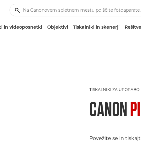
i in videoposnetki
Objektivi
Tiskalniki in skenerji
Rešitve
TISKALNIKI ZA UPORABO
CANON
P
Povežite se in tiskaj