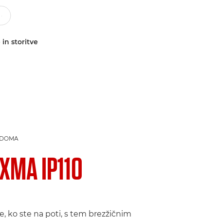
 in storitve
 DOMA
IXMA IP110
te, ko ste na poti, s tem brezžičnim