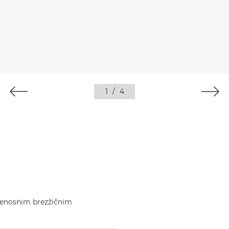
1
/
4
 prenosnim brezžičnim