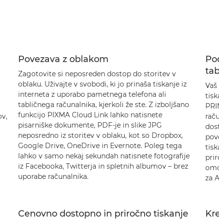
Povezava z oblakom
Po
tab
Zagotovite si neposreden dostop do storitev v
oblaku. Uživajte v svobodi, ki jo prinaša tiskanje iz
Vaš 
interneta z uporabo pametnega telefona ali
tis
tabličnega računalnika, kjerkoli že ste. Z izboljšano
PRI
funkcijo PIXMA Cloud Link lahko natisnete
ov,
rač
pisarniške dokumente, PDF-je in slike JPG
dost
neposredno iz storitev v oblaku, kot so Dropbox,
pove
Google Drive, OneDrive in Evernote. Poleg tega
tisk
lahko v samo nekaj sekundah natisnete fotografije
prir
iz Facebooka, Twitterja in spletnih albumov – brez
omo
uporabe računalnika.
za A
Cenovno dostopno in priročno tiskanje
Kre