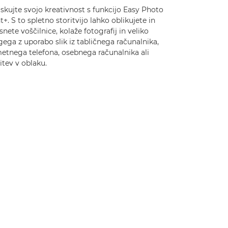
skujte svojo kreativnost s funkcijo Easy Photo
t+. S to spletno storitvijo lahko oblikujete in
snete voščilnice, kolaže fotografij in veliko
ega z uporabo slik iz tabličnega računalnika,
etnega telefona, osebnega računalnika ali
itev v oblaku.