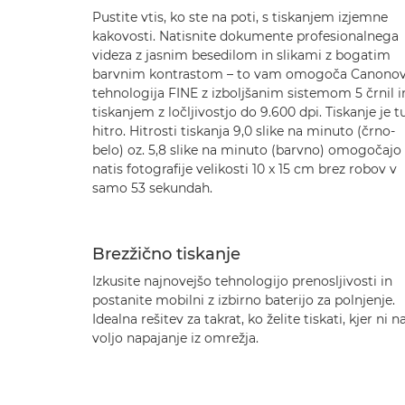
Pustite vtis, ko ste na poti, s tiskanjem izjemne
kakovosti. Natisnite dokumente profesionalnega
videza z jasnim besedilom in slikami z bogatim
barvnim kontrastom – to vam omogoča Canono
tehnologija FINE z izboljšanim sistemom 5 črnil i
tiskanjem z ločljivostjo do 9.600 dpi. Tiskanje je t
hitro. Hitrosti tiskanja 9,0 slike na minuto (črno-
belo) oz. 5,8 slike na minuto (barvno) omogočajo
natis fotografije velikosti 10 x 15 cm brez robov v
samo 53 sekundah.
Brezžično tiskanje
Izkusite najnovejšo tehnologijo prenosljivosti in
postanite mobilni z izbirno baterijo za polnjenje.
Idealna rešitev za takrat, ko želite tiskati, kjer ni n
voljo napajanje iz omrežja.