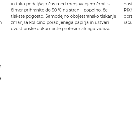
in tako podaljšajo čas med menjavanjem črnil, s
dost
čimer prihranite do 50 % na stran – popolno, če
PIX
tiskate pogosto. Samodejno obojestransko tiskanje
obra
n
zmanjša količino porabljenega papirja in ustvari
raču
dvostranske dokumente profesionalnega videza.
n
e