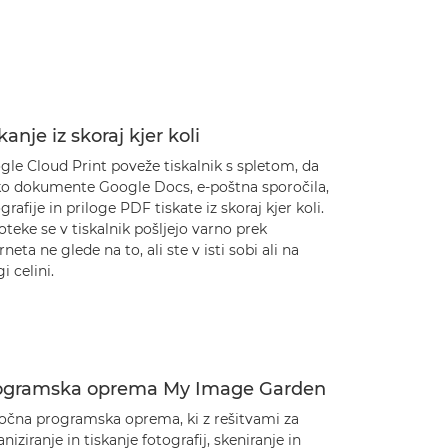
kanje iz skoraj kjer koli
le Cloud Print poveže tiskalnik s spletom, da
ko dokumente Google Docs, e-poštna sporočila,
grafije in priloge PDF tiskate iz skoraj kjer koli.
teke se v tiskalnik pošljejo varno prek
rneta ne glede na to, ali ste v isti sobi ali na
i celini.
ogramska oprema My Image Garden
ročna programska oprema, ki z rešitvami za
niziranje in tiskanje fotografij, skeniranje in