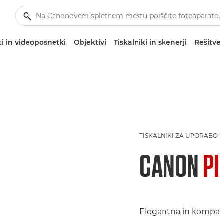
i in videoposnetki
Objektivi
Tiskalniki in skenerji
Rešitve
TISKALNIKI ZA UPORABO
CANON
P
Elegantna in kompa