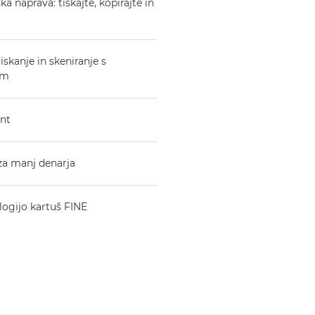
naprava: tiskajte, kopirajte in
kanje in skeniranje s
om
int
 za manj denarja
ologijo kartuš FINE