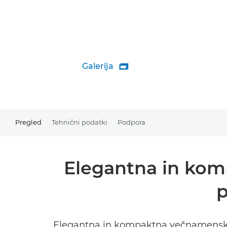
Galerija

Pregled
Tehnični podatki
Podpora
Elegantna in kom
p
Elegantna in kompaktna večnamenska n