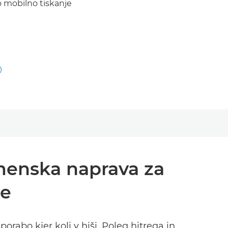
o mobilno tiskanje
menska naprava za
je
bo kjer koli v hiši. Poleg hitrega in