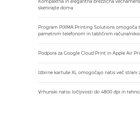
Kompaktna in elegantna brezžična večnamenska 
skenirajte doma
Program PIXMA Printing Solutions omogoča tis
pametnim telefonom in tabličnim računalnik
Podpora za Google Cloud Print in Apple Air Pr
Izbirne kartuše XL omogočajo natis več strani
Vrhunski natisi ločljivosti do 4800 dpi in tehn