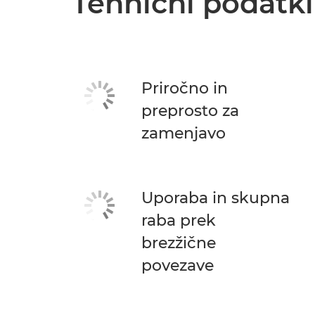
Tehnični podatki
Priročno in
preprosto za
zamenjavo
Uporaba in skupna
raba prek
brezžične
povezave