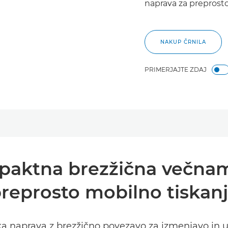
naprava za preprost
NAKUP ČRNILA
PRIMERJAJTE ZDAJ
paktna brezžična večna
reprosto mobilno tiskan
aprava z brezžično povezavo za izmenjavo in upora