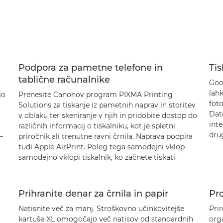
Podpora za pametne telefone in
Tis
tablične računalnike
Goog
lah
jo
Prenesite Canonov program PIXMA Printing
foto
Solutions za tiskanje iz pametnih naprav in storitev
Dato
v oblaku ter skeniranje v njih in pridobite dostop do
inte
različnih informacij o tiskalniku, kot je spletni
drug
–
priročnik ali trenutne ravni črnila. Naprava podpira
tudi Apple AirPrint. Poleg tega samodejni vklop
samodejno vklopi tiskalnik, ko začnete tiskati.
Prihranite denar za črnila in papir
Pr
Natisnite več za manj. Stroškovno učinkovitejše
Pri
kartuše XL omogočajo več natisov od standardnih
orga