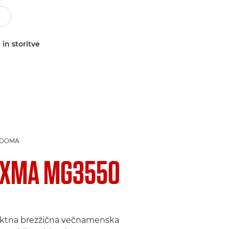
 in storitve
 DOMA
IXMA MG3550
ktna brezžična večnamenska