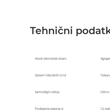
Tehnični podatk
Visok izkoristek strani
Vgrajen
Sistem hibridnih črnil
Tiskan
Samodejni vklop
Ostro 
Podajanje papirja iz
1,2-pa