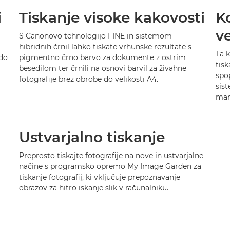
i
Tiskanje visoke kakovosti
K
v
S Canonovo tehnologijo FINE in sistemom
hibridnih črnil lahko tiskate vrhunske rezultate s
Ta 
 do
pigmentno črno barvo za dokumente z ostrim
tisk
besedilom ter črnili na osnovi barvil za živahne
spop
fotografije brez obrobe do velikosti A4.
sist
man
Ustvarjalno tiskanje
Preprosto tiskajte fotografije na nove in ustvarjalne
načine s programsko opremo My Image Garden za
tiskanje fotografij, ki vključuje prepoznavanje
obrazov za hitro iskanje slik v računalniku.