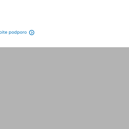
bite podporo
