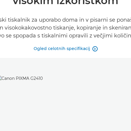
visokim izkoristkom
ki tiskalnik za uporabo doma in v pisarni se pona
n visokokakovostno tiskanje, kopiranje in skenira
vo se spopada s tiskalnimi opravili z večjimi količi
Ogled celotnih specifikacij
