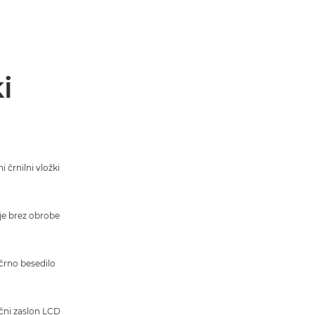
i
i črnilni vložki
je brez obrobe
črno besedilo
lčni zaslon LCD