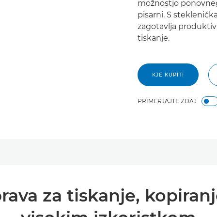
možnostjo ponovnega
pisarni. S steklenič
zagotavlja produktiv
tiskanje.
KJE KUPITI
PRIMERJAJTE ZDAJ
va za tiskanje, kopiranje