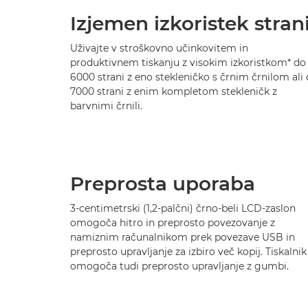
Izjemen izkoristek stran
Uživajte v stroškovno učinkovitem in
produktivnem tiskanju z visokim izkoristkom* do
6000 strani z eno stekleničko s črnim črnilom ali
7000 strani z enim kompletom stekleničk z
barvnimi črnili.
Preprosta uporaba
3-centimetrski (1,2-palčni) črno-beli LCD-zaslon
omogoča hitro in preprosto povezovanje z
namiznim računalnikom prek povezave USB in
preprosto upravljanje za izbiro več kopij. Tiskalnik
omogoča tudi preprosto upravljanje z gumbi.