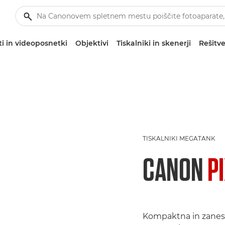
i in videoposnetki
Objektivi
Tiskalniki in skenerji
Rešitve
TISKALNIKI MEGATANK
CANON
P
Kompaktna in zanes