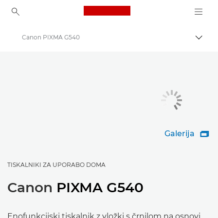
Canon Logo, back to ho
Canon PIXMA G540
Prekl
Canon
Tiskalniki Canon
Galerija

TISKALNIKI ZA UPORABO DOMA
Canon
PIXMA G540
Enofunkcijski tiskalnik z vložki s črnilom na osnovi