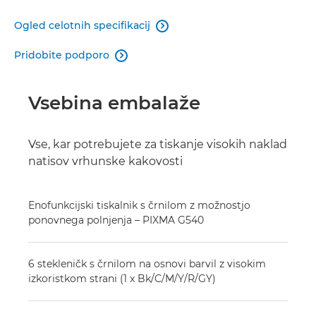
Ogled celotnih specifikacij

Pridobite podporo

Vsebina embalaže
Vse, kar potrebujete za tiskanje visokih naklad
natisov vrhunske kakovosti
Enofunkcijski tiskalnik s črnilom z možnostjo
ponovnega polnjenja – PIXMA G540
6 stekleničk s črnilom na osnovi barvil z visokim
izkoristkom strani (1 x Bk/C/M/Y/R/GY)