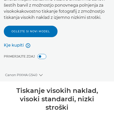
šestih barvil z možnostjo ponovnega polnjenja za
visokokakovostno tiskanje fotografij z zmožnostjo
tiskanja visokih naklad z izjemno nizkimi stroški.
OGLEJTE SI NOVI MODEL
Kje kupiti

Kje kupiti
PRIMERJAJTE ZDAJ
Canon PIXMA G540
Toggle breadcrumbs
Pregled
Tiskanje visokih naklad,
visoki standardi, nizki
Tehnični podatki
stroški
Podpora