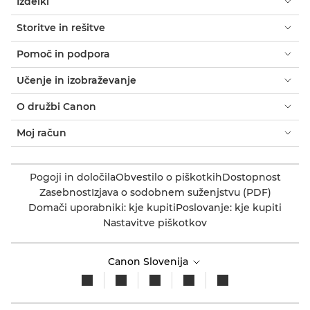
Izdelki
Storitve in rešitve
Pomoč in podpora
Učenje in izobraževanje
O družbi Canon
Moj račun
Pogoji in določila
Obvestilo o piškotkih
Dostopnost
Zasebnost
Izjava o sodobnem suženjstvu (PDF)
Domači uporabniki: kje kupiti
Poslovanje: kje kupiti
Nastavitve piškotkov
Canon Slovenija