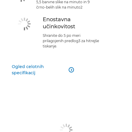
5,5 barvne slike na minuto in 9
črno-belih slik na minuto2
Enostavna
učinkovitost
Shranite do 5 po meri
prilagojenih predlog3 za hitrejše
tiskanje.
Ogled celotnih

specifikacij