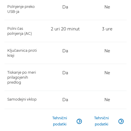
Polnjenje preko
Da
Ne
USB-ja
Polni čas
2 uri 20 minut
3 ure
polnjenja (AC)
Ključavnica proti
Da
Ne
kraji
Tiskanje po meri
Da
Ne
prilagojenih
predlog
Samodejni vklop
Da
Ne
Tehnični
Tehnični


podatki
podatki