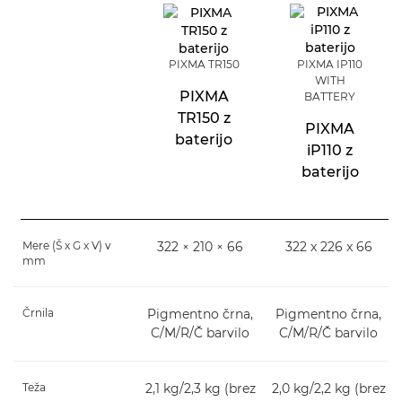
PIXMA TR150
PIXMA IP110
WITH
PIXMA
BATTERY
TR150 z
PIXMA
baterijo
iP110 z
baterijo
Mere (Š x G x V) v
322 × 210 × 66
322 x 226 x 66
mm
Črnila
Pigmentno črna,
Pigmentno črna,
C/M/R/Č barvilo
C/M/R/Č barvilo
Teža
2,1 kg/2,3 kg (brez
2,0 kg/2,2 kg (brez