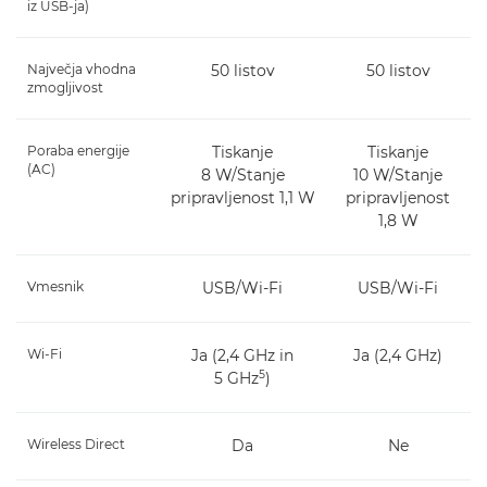
iz USB-ja)
Največja vhodna
50 listov
50 listov
zmogljivost
Poraba energije
Tiskanje
Tiskanje
(AC)
8 W/Stanje
10 W/Stanje
pripravljenost 1,1 W
pripravljenost
1,8 W
Vmesnik
USB/Wi-Fi
USB/Wi-Fi
Wi-Fi
Ja (2,4 GHz in
Ja (2,4 GHz)
5
5 GHz
)
Wireless Direct
Da
Ne