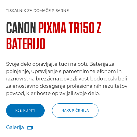
TISKALNIK ZA DOMAČE PISARNE
CANON
PIXMA TR150 Z
BATERIJO
Svoje delo opravljajte tudi na poti. Baterija za
polnjenje, upravljanje s pametnim telefonom in
raznovrstna brezžična povezljivost bodo poskrbeli
za enostavno doseganje profesionalnih rezultatov
povsod, kjer boste opravljali svoje delo.
KJE KUPITI
NAKUP ČRNILA
Galerija

Galerija