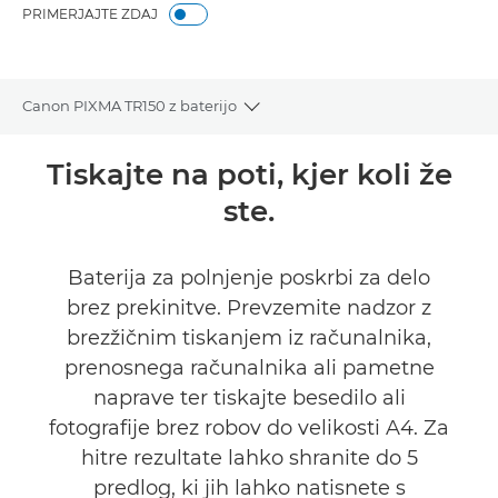
PRIMERJAJTE ZDAJ
Canon PIXMA TR150 z baterijo
Toggle breadcrumbs
Pregled
Tiskajte na poti, kjer koli že
ste.
Tehnični podatki
NAKUP ČRNILA
Baterija za polnjenje poskrbi za delo
brez prekinitve. Prevzemite nadzor z
brezžičnim tiskanjem iz računalnika,
prenosnega računalnika ali pametne
naprave ter tiskajte besedilo ali
fotografije brez robov do velikosti A4. Za
hitre rezultate lahko shranite do 5
predlog, ki jih lahko natisnete s