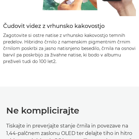
Čudovit videz z vrhunsko kakovostjo
Zagotovite si ostre natise z vrhunsko kakovostjo temnih
predelov. Hibridno črnilo z namenskim pigmentnim črnim
črnilom poskrbi za jasno natisnjeno besedilo, črnila na osnovi
barvil pa poskrbijo za živahne natise, ki bodo v albumu
preživeli tudi do 100 let
2
.
Ne komplicirajte
Tiskajte in preverjajte stanje črnila in povezave na
1,44-palčnem zaslonu OLED ter delajte tiho in hitro