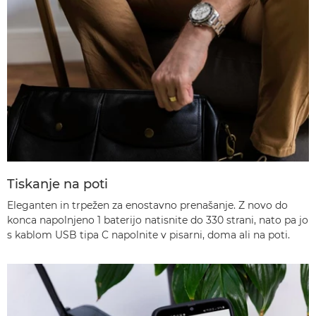
Tiskanje na poti
Eleganten in trpežen za enostavno prenašanje. Z novo do
konca napolnjeno
1
baterijo natisnite do 330 strani, nato pa jo
s kablom USB tipa C napolnite v pisarni, doma ali na poti.