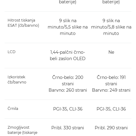
baterije)
baterije)
Hitrost tiskanja
9 slik na
9 slik na
ESAT (čb/barvno)
minuto/5,5 slike na
minuto/5,8 slike na
minuto
minuto
LCD
1,44-palčni črno-
Ne
beli zaslon OLED
Izkoristek
Črno-belo: 200
Črno-belo: 191
čb/barvno
strani
strani
Barvno: 260 strani
Barvno: 249 strani
Črnila
PGI-35, CLI-36
PGI-35, CLI-36
Zmogljivost
Pribl. 330 strani
Pribl. 290 strani
baterije (tiskanje