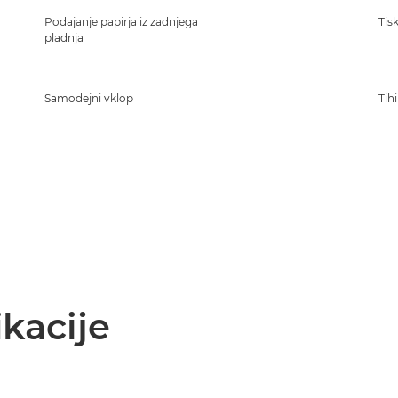
Podajanje papirja iz zadnjega
Tis
pladnja
Samodejni vklop
Tih
kacije