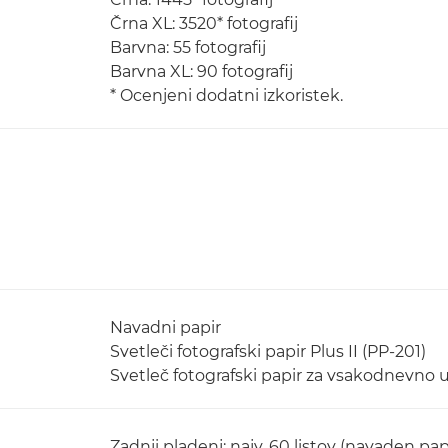
Črna XL: 3520* fotografij
Barvna: 55 fotografij
Barvna XL: 90 fotografij
* Ocenjeni dodatni izkoristek.
Navadni papir
Svetleči fotografski papir Plus II (PP-201)
Svetleč fotografski papir za vsakodnevno 
Zadnji pladenj: najv. 60 listov (navaden pap