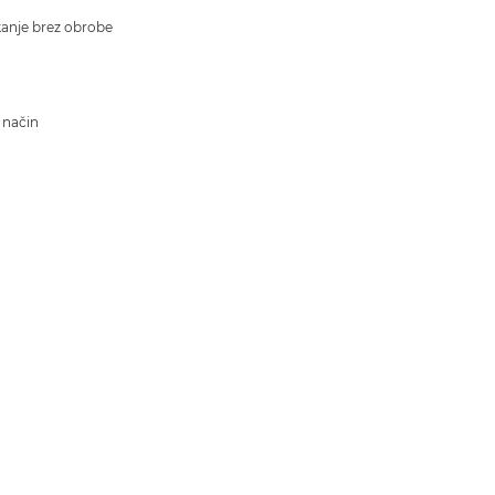
kanje brez obrobe
i način