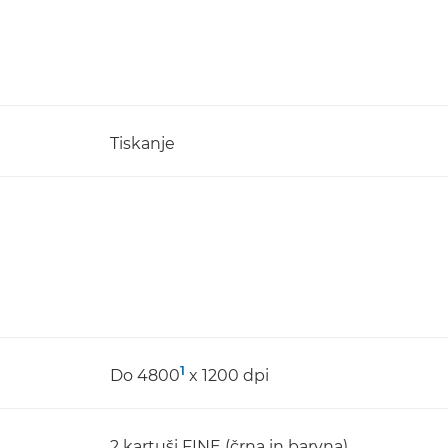
Tiskanje
1
Do 4800
x 1200 dpi
2 kartuši FINE (črna in barvna)