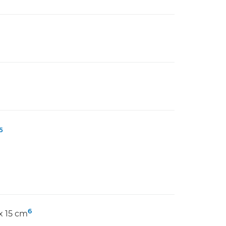
5
6
x 15 cm