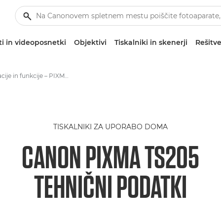
i in videoposnetki
Objektivi
Tiskalniki in skenerji
Rešitve
Specifikacije in funkcije – PIXMA TS205
TISKALNIKI ZA UPORABO DOMA
CANON PIXMA TS205
TEHNIČNI PODATKI