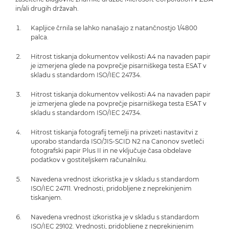
in/ali drugih državah.
Kapljice črnila se lahko nanašajo z natančnostjo 1/4800
palca.
Hitrost tiskanja dokumentov velikosti A4 na navaden papir
je izmerjena glede na povprečje pisarniškega testa ESAT v
skladu s standardom ISO/IEC 24734.
Hitrost tiskanja dokumentov velikosti A4 na navaden papir
je izmerjena glede na povprečje pisarniškega testa ESAT v
skladu s standardom ISO/IEC 24734.
Hitrost tiskanja fotografij temelji na privzeti nastavitvi z
uporabo standarda ISO/JIS-SCID N2 na Canonov svetleči
fotografski papir Plus II in ne vključuje časa obdelave
podatkov v gostiteljskem računalniku.
Navedena vrednost izkoristka je v skladu s standardom
ISO/IEC 24711. Vrednosti, pridobljene z neprekinjenim
tiskanjem.
Navedena vrednost izkoristka je v skladu s standardom
ISO/IEC 29102. Vrednosti, pridobljene z neprekinjenim