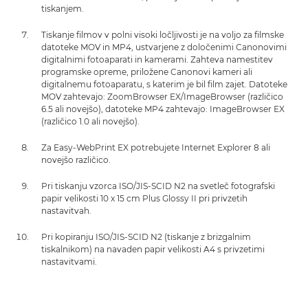
tiskanjem.
Tiskanje filmov v polni visoki ločljivosti je na voljo za filmske
datoteke MOV in MP4, ustvarjene z določenimi Canonovimi
digitalnimi fotoaparati in kamerami. Zahteva namestitev
programske opreme, priložene Canonovi kameri ali
digitalnemu fotoaparatu, s katerim je bil film zajet. Datoteke
MOV zahtevajo: ZoomBrowser EX/ImageBrowser (različico
6.5 ali novejšo), datoteke MP4 zahtevajo: ImageBrowser EX
(različico 1.0 ali novejšo).
Za Easy-WebPrint EX potrebujete Internet Explorer 8 ali
novejšo različico.
Pri tiskanju vzorca ISO/JIS-SCID N2 na svetleč fotografski
papir velikosti 10 x 15 cm Plus Glossy II pri privzetih
nastavitvah.
Pri kopiranju ISO/JIS-SCID N2 (tiskanje z brizgalnim
tiskalnikom) na navaden papir velikosti A4 s privzetimi
nastavitvami.