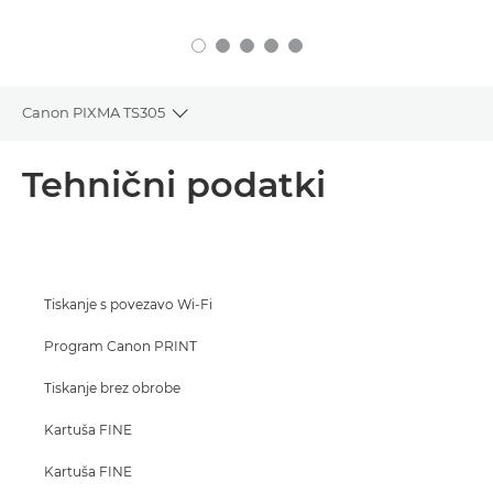
Canon PIXMA TS305
Toggle breadcrumbs
Pregled
Tehnični podatki
Tehnični podatki
Podpora
Tiskanje s povezavo Wi-Fi
NAKUP ČRNILA
Program Canon PRINT
Tiskanje brez obrobe
Kartuša FINE
Kartuša FINE