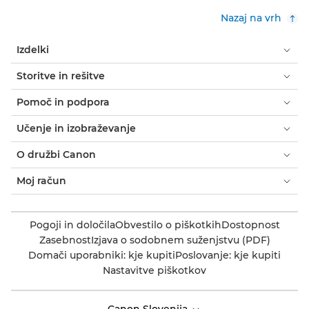
Nazaj na vrh
Izdelki
Storitve in rešitve
Pomoč in podpora
Učenje in izobraževanje
O družbi Canon
Moj račun
Pogoji in določila
Obvestilo o piškotkih
Dostopnost
Zasebnost
Izjava o sodobnem suženjstvu (PDF)
Domači uporabniki: kje kupiti
Poslovanje: kje kupiti
Nastavitve piškotkov