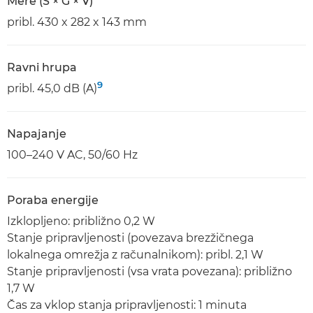
Mere (Š × G × V)
pribl. 430 x 282 x 143 mm
Ravni hrupa
9
pribl. 45,0 dB (A)
Napajanje
100–240 V AC, 50/60 Hz
Poraba energije
Izklopljeno: približno 0,2 W
Stanje pripravljenosti (povezava brezžičnega
lokalnega omrežja z računalnikom): pribl. 2,1 W
Stanje pripravljenosti (vsa vrata povezana): približno
1,7 W
Čas za vklop stanja pripravljenosti: 1 minuta