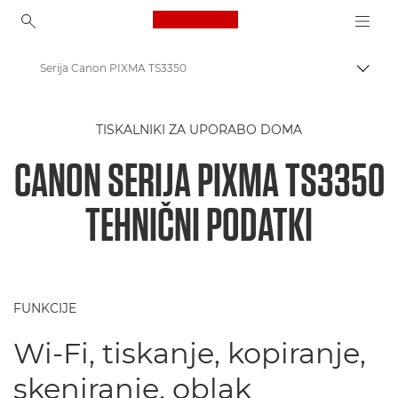
Canon Logo, back to ho
Serija Canon PIXMA TS3350
Prekl
Canon
TISKALNIKI ZA UPORABO DOMA
Tiskalniki Canon
CANON SERIJA PIXMA TS3350
Serija Canon PIXMA TS3350
TEHNIČNI PODATKI
FUNKCIJE
Wi-Fi, tiskanje, kopiranje,
skeniranje, oblak