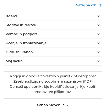
Nazaj na vrh
Izdelki
Storitve in rešitve
Pomoč in podpora
Učenje in izobraževanje
O družbi Canon
Moj račun
Pogoji in določila
Obvestilo o piškotkih
Dostopnost
Zasebnost
Izjava o sodobnem suženjstvu (PDF)
Domači uporabniki: kje kupiti
Poslovanje: kje kupiti
Nastavitve piškotkov
Canon Slovenija