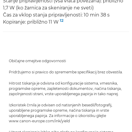
Stanje pripravljenosti (vsa vrata povezana): približno
1,7 W (ko žarnica za skeniranje ne sveti)
Čas za vklop stanja pripravljenosti: 10 min 38 s
12
Kopiranje: približno 11 W
Običajne omejitve odgovornosti
Pridržujemo si pravico do spremembe specifikacij brez obvestila.
Hitrost tiskanja je odvisna od konfiguracije sistema, vmesnika,
programske opreme, zapletenosti dokumentov, načina tiskanja,
zapolnjenosti strani, vrste uporabljenega papirja in tako naprej.
Izkoristek črnila je odvisen od natisnjenih besedil/fotografij,
uporabljene programske opreme, načina tiskanja in vrste
uporabljenega papirja. Za informacije o izkoristku glejte
www.canon-europe.com/ink/yield