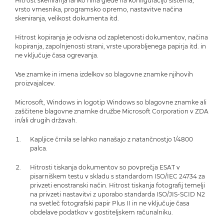
Hitrost skeniranja lahko niha glede na konfiguracijo sistema,
vrsto vmesnika, programsko opremo, nastavitve načina
skeniranja, velikost dokumenta itd.
Hitrost kopiranja je odvisna od zapletenosti dokumentov, načina
kopiranja, zapolnjenosti strani, vrste uporabljenega papirja itd. in
ne vključuje časa ogrevanja.
Vse znamke in imena izdelkov so blagovne znamke njihovih
proizvajalcev.
Microsoft, Windows in logotip Windows so blagovne znamke ali
zaščitene blagovne znamke družbe Microsoft Corporation v ZDA
in/ali drugih državah.
Kapljice črnila se lahko nanašajo z natančnostjo 1/4800
palca.
Hitrosti tiskanja dokumentov so povprečja ESAT v
pisarniškem testu v skladu s standardom ISO/IEC 24734 za
privzeti enostranski način. Hitrost tiskanja fotografij temelji
na privzeti nastavitvi z uporabo standarda ISO/JIS-SCID N2
na svetleč fotografski papir Plus II in ne vključuje časa
obdelave podatkov v gostiteljskem računalniku.