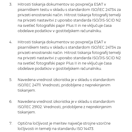
Hitrosti tiskanja dokumentov so povprečja ESAT v
pisarniškem testu v skladu s standardom ISO/IEC 24734 za
privzeti enostranski način. Hitrost tiskanja fotografij temelji
na privzeti nastavitvi z uporabo standarda ISO/JIS-SCID N2
na svetleč fotografski papir Plus II in ne vključuje časa
obdelave podatkov v gostiteljskem računalniku.
Hitrosti tiskanja dokumentov so povprečja ESAT v
pisarniškem testu v skladu s standardom ISO/IEC 24734 za
privzeti enostranski način. Hitrost tiskanja fotografij temelji
na privzeti nastavitvi z uporabo standarda ISO/JIS-SCID N2
na svetleč fotografski papir Plus II in ne vključuje časa
obdelave podatkov v gostiteljskem računalniku.
Navedena vrednost izkoristka je v skladu s standardom
ISO/IEC 24711. Vrednosti, pridobljene z neprekinjenim
tiskanjem.
Navedena vrednost izkoristka je v skladu s standardom
ISO/IEC 29102. Vrednosti, pridobljene z neprekinjenim
tiskanjem.
Optična ločljivost je meritev največje strojne vzorčne
ločljivosti in temelji na standardu ISO 14473.