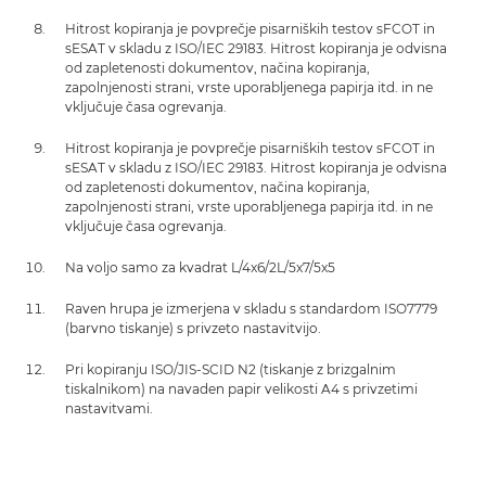
Hitrost kopiranja je povprečje pisarniških testov sFCOT in
sESAT v skladu z ISO/IEC 29183. Hitrost kopiranja je odvisna
od zapletenosti dokumentov, načina kopiranja,
zapolnjenosti strani, vrste uporabljenega papirja itd. in ne
vključuje časa ogrevanja.
Hitrost kopiranja je povprečje pisarniških testov sFCOT in
sESAT v skladu z ISO/IEC 29183. Hitrost kopiranja je odvisna
od zapletenosti dokumentov, načina kopiranja,
zapolnjenosti strani, vrste uporabljenega papirja itd. in ne
vključuje časa ogrevanja.
Na voljo samo za kvadrat L/4x6/2L/5x7/5x5
Raven hrupa je izmerjena v skladu s standardom ISO7779
(barvno tiskanje) s privzeto nastavitvijo.
Pri kopiranju ISO/JIS-SCID N2 (tiskanje z brizgalnim
tiskalnikom) na navaden papir velikosti A4 s privzetimi
nastavitvami.