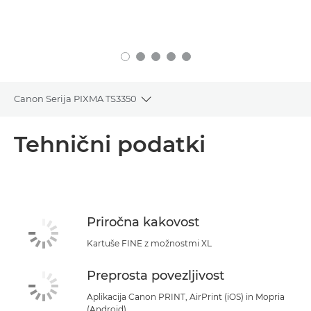
Canon Serija PIXMA TS3350
Toggle breadcrumbs
Pregled
Tehnični podatki
Tehnični podatki
Podpora
Priročna kakovost
NAKUP ČRNILA
Kartuše FINE z možnostmi XL
Preprosta povezljivost
Aplikacija Canon PRINT, AirPrint (iOS) in Mopria
(Android)