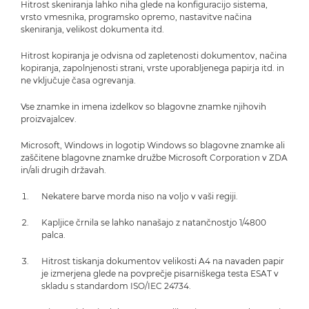
Hitrost skeniranja lahko niha glede na konfiguracijo sistema,
vrsto vmesnika, programsko opremo, nastavitve načina
skeniranja, velikost dokumenta itd.
Hitrost kopiranja je odvisna od zapletenosti dokumentov, načina
kopiranja, zapolnjenosti strani, vrste uporabljenega papirja itd. in
ne vključuje časa ogrevanja.
Vse znamke in imena izdelkov so blagovne znamke njihovih
proizvajalcev.
Microsoft, Windows in logotip Windows so blagovne znamke ali
zaščitene blagovne znamke družbe Microsoft Corporation v ZDA
in/ali drugih državah.
Nekatere barve morda niso na voljo v vaši regiji.
Kapljice črnila se lahko nanašajo z natančnostjo 1/4800
palca.
Hitrost tiskanja dokumentov velikosti A4 na navaden papir
je izmerjena glede na povprečje pisarniškega testa ESAT v
skladu s standardom ISO/IEC 24734.