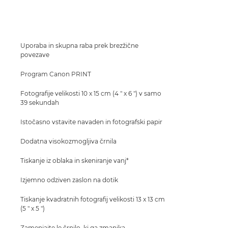
Tehnični podatki
Podpora
Uporaba in skupna raba prek brezžične
povezave
NAKUP ČRNILA
Program Canon PRINT
Fotografije velikosti 10 x 15 cm (4 " x 6 ") v samo
39 sekundah
Istočasno vstavite navaden in fotografski papir
Dodatna visokozmogljiva črnila
Tiskanje iz oblaka in skeniranje vanj*
Izjemno odziven zaslon na dotik
Tiskanje kvadratnih fotografij velikosti 13 x 13 cm
(5 " x 5 ")
Zamenjajte le črnilo, ki ga zmanjka