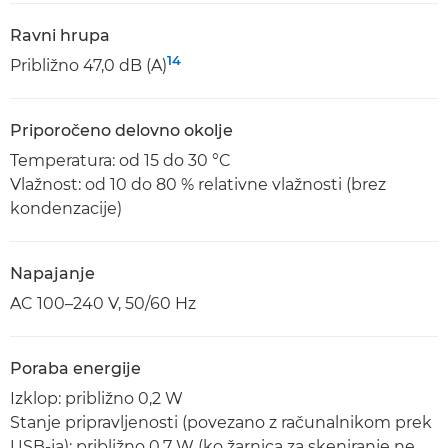
Ravni hrupa
14
Približno 47,0 dB (A)
Priporočeno delovno okolje
Temperatura: od 15 do 30 °C
Vlažnost: od 10 do 80 % relativne vlažnosti (brez
kondenzacije)
Napajanje
AC 100–240 V, 50/60 Hz
Poraba energije
Izklop: približno 0,2 W
Stanje pripravljenosti (povezano z računalnikom prek
USB-ja): približno 0,7 W (ko žarnica za skeniranje ne