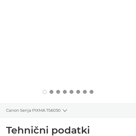
Canon Serija PIXMA TS6050
Toggle breadcrumbs
Pregled
Tehnični podatki