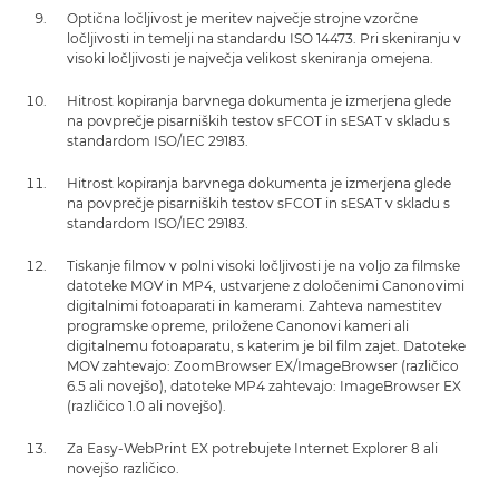
Optična ločljivost je meritev največje strojne vzorčne
ločljivosti in temelji na standardu ISO 14473. Pri skeniranju v
visoki ločljivosti je največja velikost skeniranja omejena.
Hitrost kopiranja barvnega dokumenta je izmerjena glede
na povprečje pisarniških testov sFCOT in sESAT v skladu s
standardom ISO/IEC 29183.
Hitrost kopiranja barvnega dokumenta je izmerjena glede
na povprečje pisarniških testov sFCOT in sESAT v skladu s
standardom ISO/IEC 29183.
Tiskanje filmov v polni visoki ločljivosti je na voljo za filmske
datoteke MOV in MP4, ustvarjene z določenimi Canonovimi
digitalnimi fotoaparati in kamerami. Zahteva namestitev
programske opreme, priložene Canonovi kameri ali
digitalnemu fotoaparatu, s katerim je bil film zajet. Datoteke
MOV zahtevajo: ZoomBrowser EX/ImageBrowser (različico
6.5 ali novejšo), datoteke MP4 zahtevajo: ImageBrowser EX
(različico 1.0 ali novejšo).
Za Easy-WebPrint EX potrebujete Internet Explorer 8 ali
novejšo različico.