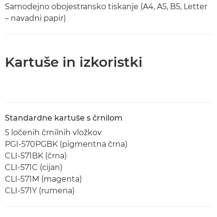
Samodejno obojestransko tiskanje (A4, A5, B5, Letter
– navadni papir)
Kartuše in izkoristki
Standardne kartuše s črnilom
5 ločenih črnilnih vložkov
PGI-570PGBK (pigmentna črna)
CLI-571BK (črna)
CLI-571C (cijan)
CLI-571M (magenta)
CLI-571Y (rumena)