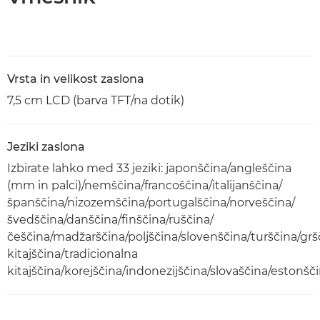
Vrsta in velikost zaslona
7,5 cm LCD (barva TFT/na dotik)
Jeziki zaslona
Izbirate lahko med 33 jeziki: japonščina/angleščina
(mm in palci)/nemščina/francoščina/italijanščina/
španščina/nizozemščina/portugalščina/norveščina/
švedščina/danščina/finščina/ruščina/
češčina/madžarščina/poljščina/slovenščina/turščina/gr
kitajščina/tradicionalna
kitajščina/korejščina/indonezijščina/slovaščina/estonšč