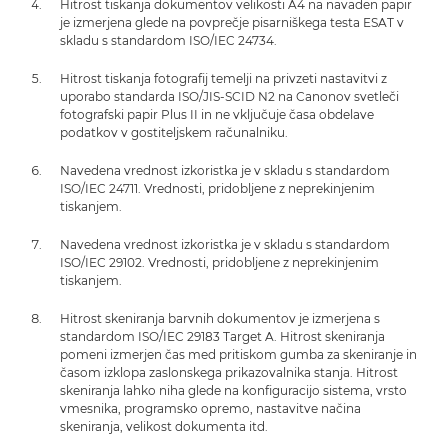
Hitrost tiskanja dokumentov velikosti A4 na navaden papir
je izmerjena glede na povprečje pisarniškega testa ESAT v
skladu s standardom ISO/IEC 24734.
Hitrost tiskanja fotografij temelji na privzeti nastavitvi z
uporabo standarda ISO/JIS-SCID N2 na Canonov svetleči
fotografski papir Plus II in ne vključuje časa obdelave
podatkov v gostiteljskem računalniku.
Navedena vrednost izkoristka je v skladu s standardom
ISO/IEC 24711. Vrednosti, pridobljene z neprekinjenim
tiskanjem.
Navedena vrednost izkoristka je v skladu s standardom
ISO/IEC 29102. Vrednosti, pridobljene z neprekinjenim
tiskanjem.
Hitrost skeniranja barvnih dokumentov je izmerjena s
standardom ISO/IEC 29183 Target A. Hitrost skeniranja
pomeni izmerjen čas med pritiskom gumba za skeniranje in
časom izklopa zaslonskega prikazovalnika stanja. Hitrost
skeniranja lahko niha glede na konfiguracijo sistema, vrsto
vmesnika, programsko opremo, nastavitve načina
skeniranja, velikost dokumenta itd.