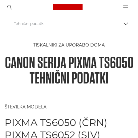
Canon Logo, back to ho
Tehnični podatki
Prekl
Canon
TISKALNIKI ZA UPORABO DOMA
Tiskalniki Canon
CANON SERIJA PIXMA TS6050
Serija PIXMA TS6050 - Tiskalniki
TEHNIČNI PODATKI
ŠTEVILKA MODELA
PIXMA TS6050 (ČRN)
PIXMA TS6052 (SIV)