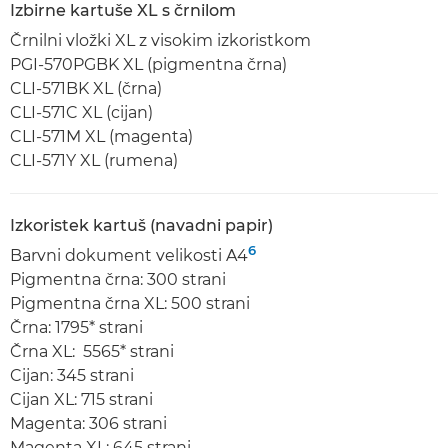
Izbirne kartuše XL s črnilom
Črnilni vložki XL z visokim izkoristkom
PGI-570PGBK XL (pigmentna črna)
CLI-571BK XL (črna)
CLI-571C XL (cijan)
CLI-571M XL (magenta)
CLI-571Y XL (rumena)
Izkoristek kartuš (navadni papir)
6
Barvni dokument velikosti A4
Pigmentna črna: 300 strani
Pigmentna črna XL: 500 strani
Črna: 1795* strani
Črna XL: 5565* strani
Cijan: 345 strani
Cijan XL: 715 strani
Magenta: 306 strani
Magenta XL: 645 strani