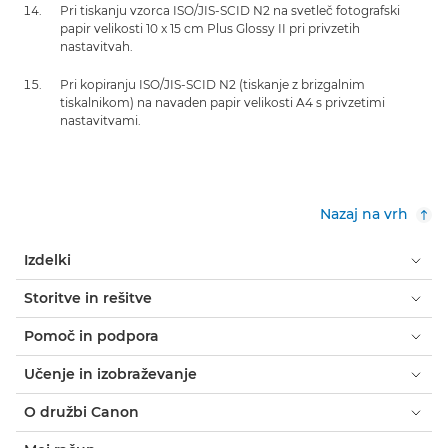
Pri tiskanju vzorca ISO/JIS-SCID N2 na svetleč fotografski
papir velikosti 10 x 15 cm Plus Glossy II pri privzetih
nastavitvah.
Pri kopiranju ISO/JIS-SCID N2 (tiskanje z brizgalnim
tiskalnikom) na navaden papir velikosti A4 s privzetimi
nastavitvami.
Nazaj na vrh
Izdelki
Storitve in rešitve
Pomoč in podpora
Učenje in izobraževanje
O družbi Canon