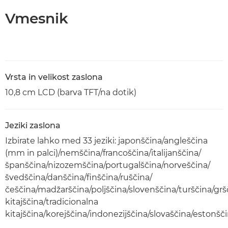
Vmesnik
Vrsta in velikost zaslona
10,8 cm LCD (barva TFT/na dotik)
Jeziki zaslona
Izbirate lahko med 33 jeziki: japonščina/angleščina
(mm in palci)/nemščina/francoščina/italijanščina/
španščina/nizozemščina/portugalščina/norveščina/
švedščina/danščina/finščina/ruščina/
češčina/madžarščina/poljščina/slovenščina/turščina/gr
kitajščina/tradicionalna
kitajščina/korejščina/indonezijščina/slovaščina/estonšč