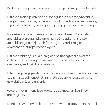
Pridržujemo si pravico do spremembe specifikacij brez obvestila.
Hitrost tiskanja je odvisna od konfiguracije sistema, vmesnika,
programske opreme, zapletenosti dokumentov, načina tiskanja,
zapolnjenosti strani, vrste uporabljenega papirja in tako naprej.
Izkoristek črnila je odvisen od natisnjenih besedil/fotografij,
uporabljene programske opreme, načina tiskanja in vrste
uporabljenega papirja. Za informacije o izkoristku glejte
www.canon-europe.com/ink/yield.
Hitrost skeniranja lahko niha glede na konfiguracijo sistema,
vrsto vmesnika, programsko opremo, nastavitve načina
skeniranja, velikost dokumenta itd.
Hitrost kopiranja je odvisna od zapletenosti dokumentov, načina
kopiranja, zapolnjenosti strani, vrste uporabljenega papirja itd. in
ne vključuje časa ogrevanja.
Vse znamke in imena izdelkov so blagovne znamke njihovih
proizvajalcev.
Microsoft, Windows in logotip Windows so blagovne znamke ali