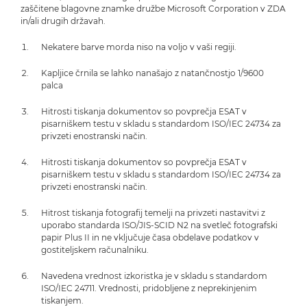
zaščitene blagovne znamke družbe Microsoft Corporation v ZDA
in/ali drugih državah.
Nekatere barve morda niso na voljo v vaši regiji.
Kapljice črnila se lahko nanašajo z natančnostjo 1/9600
palca
Hitrosti tiskanja dokumentov so povprečja ESAT v
pisarniškem testu v skladu s standardom ISO/IEC 24734 za
privzeti enostranski način.
Hitrosti tiskanja dokumentov so povprečja ESAT v
pisarniškem testu v skladu s standardom ISO/IEC 24734 za
privzeti enostranski način.
Hitrost tiskanja fotografij temelji na privzeti nastavitvi z
uporabo standarda ISO/JIS-SCID N2 na svetleč fotografski
papir Plus II in ne vključuje časa obdelave podatkov v
gostiteljskem računalniku.
Navedena vrednost izkoristka je v skladu s standardom
ISO/IEC 24711. Vrednosti, pridobljene z neprekinjenim
tiskanjem.