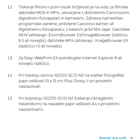
Tiskanje filmov v polni visoki ločljivosti je na voljo za filmske
datoteke MOV in MP4, ustvarjene z določenimi Canonovimi
digitalnimi fotoaparati in kamerami. Zahteva namestitev
programske opreme, priložene Canonovi kameri ali
digitalnemu fotoaparatu, s katerim je bil film zajet. Datoteke
MOV zahtevajo: ZoomBrowser EX/ImageBrowser (različico
6.5 ali novejšo), datoteke MP4 zahtevajo: ImageBrowser EX
(različico 1.0 ali novejšo).
Za Easy-WebPrint EX potrebujete Internet Explorer 8 ali
novejšo različico.
Pri tiskanju vzorca ISO/JIS-SCID N2 na svetleč fotografski
papir velikosti 10 x 15 cm Plus Glossy II pri privzetih
nastavitvah.
Pri kopiranju ISO/JIS-SCID N2 (tiskanje z brizgalnim
tiskalnikom) na navaden papir velikosti A4 s privzetimi
nastavitvami.
Nazaj na vrh