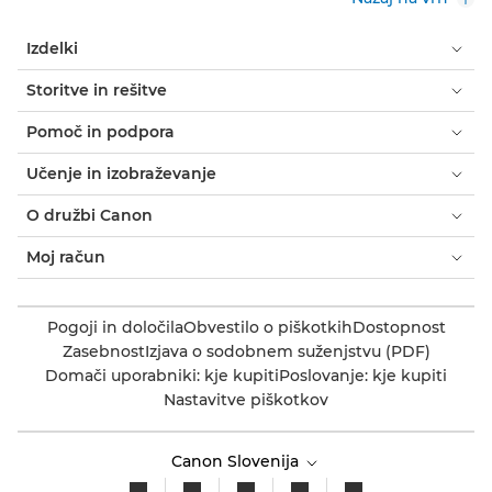
Izdelki
Storitve in rešitve
Pomoč in podpora
Učenje in izobraževanje
O družbi Canon
Moj račun
Pogoji in določila
Obvestilo o piškotkih
Dostopnost
Zasebnost
Izjava o sodobnem suženjstvu (PDF)
Domači uporabniki: kje kupiti
Poslovanje: kje kupiti
Nastavitve piškotkov
Canon Slovenija