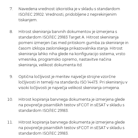
Navedena vrednost izkoristka je v skladu s standardom
ISO/IEC 29102. Vrednosti, pridobljene z neprekinjenim
tiskanjem.
Hitrost skeniranja barvnih dokumentov je izmerjena s
standardom ISO/IEC 29183 Target A. Hitrost skeniranja
pomeni izmerjen čas med pritiskom gumba za skeniranje in
časom izklopa zaslonskega prikazovalnika stanja. Hitrost
skeniranja lahko niha glede na konfiguracijo sistema, vrsto
vmesnika, programsko opremo, nastavitve načina
skeniranja, velikost dokumenta itd.
Optična ločljivost je meritev največje strojne vzorčne
ločljivosti in temelji na standardu ISO 14473. Pri skeniranju v
visoki ločljivosti je največja velikost skeniranja omejena.
Hitrost kopiranja barvnega dokumenta je izmerjena glede
na povprečje pisarniških testov sFCOT in sESAT v skladu s
standardom ISO/IEC 29183.
Hitrost kopiranja barvnega dokumenta je izmerjena glede
na povprečje pisarniških testov sFCOT in sESAT v skladu s
standardom ISO/IEC 29183.