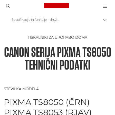
Canon Logo, back to ho
Specifikacije in funkcije – družina Canon PIXMA TS8050
Prekl
Canon
TISKALNIKI ZA UPORABO DOMA
Tiskalniki Canon
CANON SERIJA PIXMA TS8050
Serija PIXMA TS8050 - Tiskalniki
TEHNIČNI PODATKI
ŠTEVILKA MODELA
PIXMA TS8050 (ČRN)
PIXMA TS8053 (RJAV)