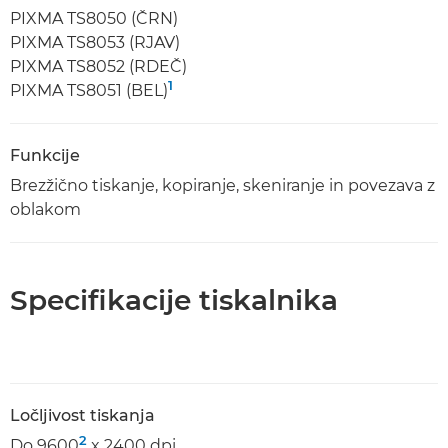
PIXMA TS8050 (ČRN)
PIXMA TS8053 (RJAV)
PIXMA TS8052 (RDEČ)
1
PIXMA TS8051 (BEL)
Funkcije
Brezžično tiskanje, kopiranje, skeniranje in povezava z
oblakom
Specifikacije tiskalnika
Ločljivost tiskanja
2
Do 9600
x 2400 dpi