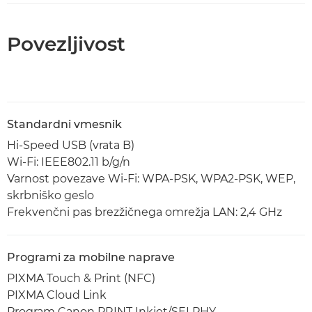
Povezljivost
Standardni vmesnik
Hi-Speed USB (vrata B)
Wi-Fi: IEEE802.11 b/g/n
Varnost povezave Wi-Fi: WPA-PSK, WPA2-PSK, WEP,
skrbniško geslo
Frekvenčni pas brezžičnega omrežja LAN: 2,4 GHz
Programi za mobilne naprave
PIXMA Touch & Print (NFC)
PIXMA Cloud Link
Program Canon PRINT Inkjet/SELPHY