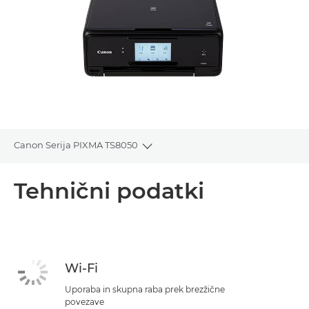
Canon Serija PIXMA TS8050
Toggle breadcrumbs
Pregled
Tehnični podatki
Tehnični podatki
Podpora
Wi-Fi
NAKUP ČRNILA
Uporaba in skupna raba prek brezžične
povezave