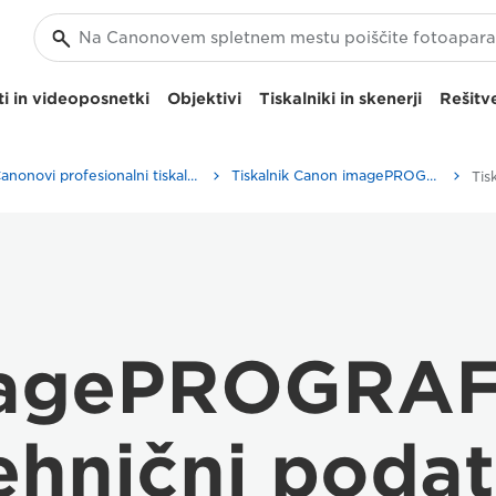
i in videoposnetki
Objektivi
Tiskalniki in skenerji
Rešitve
Canonovi profesionalni tiskalniki fotografij A3
Tiskalnik Canon imagePROGRAF PRO-300 A3
magePROGRAF
ehnični podat