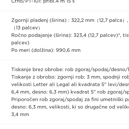
Črno/PT-101: pribl.4 m 15 s
Zgornji pladenj (širina)：322,2 mm（12,7 palca
（13 palcev）
Ročno podajanje (širina): 323,4 (12,7 palcev)*, 
palcev)
Po meri (dolžina): 990,6 mm
Tiskanje brez obrobe: rob zgoraj/spodaj/desno
Tiskanje z obrobo: zgornji rob: 3 mm, spodnji ro
velikosti Letter ali Legal ali kvadrata 5" levi/de
6,4 mm, desno: 6,3 mm) kvadrat 5” rob zgoraj/
Priporočen rob zgoraj/spodaj za fini umetniški 
desno: 6,3 mm, velikosti, ki so drugačne od velik
3,4 mm