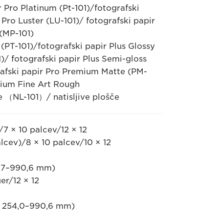
r Pro Platinum (Pt-101)/fotografski
Pro Luster (LU-101)/ fotografski papir
 (MP-101)
(PT-101)/fotografski papir Plus Glossy
)/ fotografski papir Plus Semi-gloss
rafski papir Pro Premium Matte (PM-
ium Fine Art Rough
e （NL-101）/ natisljive plošče
 × 10 palcev/12 × 12
lcev)/8 × 10 palcev/10 × 12
127–990,6 mm)
r/12 × 12
na 254,0–990,6 mm)