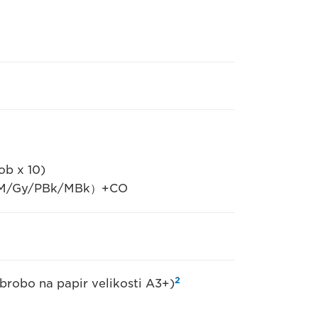
b x 10)
C/PM/Gy/PBk/MBk）+CO
2
 obrobo na papir velikosti A3+)