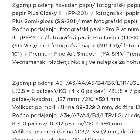
Zgornji pladenj: navaden papir/ fotografski papi
papir Plus Glossy II （PP-201）/ fotografski papir 
Plus Semi-gloss (SG-201)/ mat fotografski papir
Ročno podajanje: fotografski papir Pro Platinum 
II （PP-201）/fotografski papir Pro Luster (LU-101
(SG-201)/ mat fotografski papir (MP-101)/ fotog
101）/ Premium Fine Art Smooth（FA-SM)/ Prem
Večnamenski pladenj: Natisljive nalepke za noht
Zgornji pladenj: A3+/A3/A4/A5/B4/B5/LTR/LGL/7
L(3,5 × 5 palcev)/KG（4 x 6 palcev）/2L(5 × 7 pa
palcev/kvadrat（127 mm）/210 ×594 mm
Velikost po meri（širina 89–329,0 mm, dolžina 
Ročno podajanje: A3+/A3/A4/B4/LTR/LGL/Ledge
8 ×10 palcev/10 ×12 palcev/210 × 594 mm
Velikost po meri (širina 203,2–330,2 mm, dolži
Večnamenski pladenj: 120 x120 mm