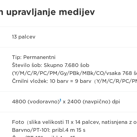
in upravljanje medijev
13 palcev
Tip: Permanentni
Število šob: Skupno 7.680 šob
(Y/M/C/R/PC/PM/Gy/PBk/MBk/CO/vsaka 768 šo
Črnilni vložek: 10 barv = 9 barv（Y/M/C/R/P
1
4800 (vodoravno)
x 2400 (navpično) dpi
Foto（slika velikosti 11 x 14 palcev, natisnjena z
Barvno/PT-101: pribl.4 m 15 s