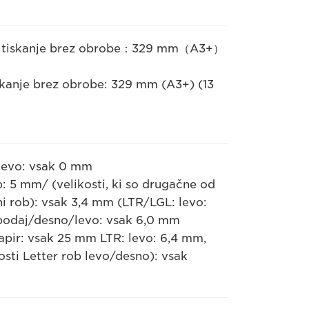
）, tiskanje brez obrobe：329 mm（A3+）
tiskanje brez obrobe: 329 mm (A3+) (13
/levo: vsak 0 mm
b: 5 mm/ (velikosti, ki so drugačne od
sni rob): vsak 3,4 mm (LTR/LGL: levo:
spodaj/desno/levo: vsak 6,0 mm
papir: vsak 25 mm LTR: levo: 6,4 mm,
osti Letter rob levo/desno): vsak