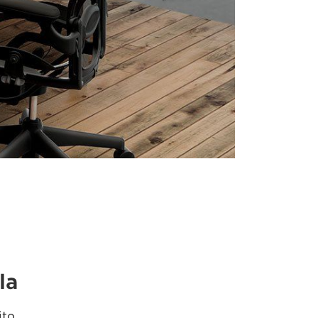
la
ito