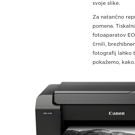
svoje slike.
Za natančno repr
pomena. Tiskaln
fotoaparatov EO
črnili, brezhibn
fotografij lahko 
pokažemo, kako