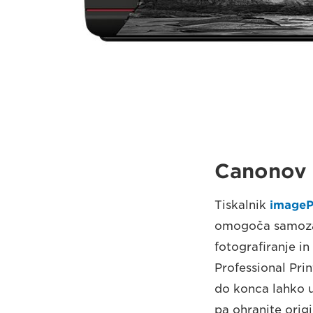
Canonov k
Tiskalnik
image
omogoča samozav
fotografiranje in
Professional Pr
do konca lahko u
pa ohranite origi