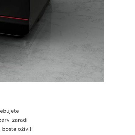
rebujete
barv, zaradi
 boste oživili