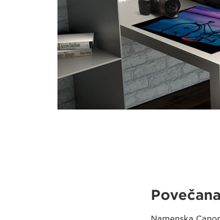
Povečana
Namenska Canonov