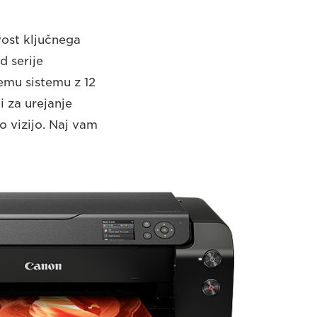
vost ključnega
d serije
emu sistemu z 12
 za urejanje
no vizijo. Naj vam