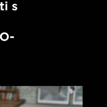
i s
O-