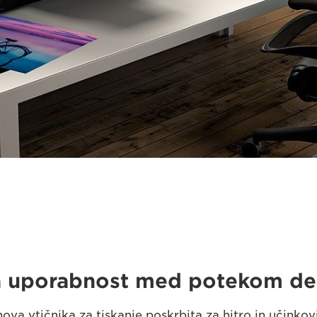
 uporabnost med potekom de
a vtičnika za tiskanje poskrbita za hitro in učinkov