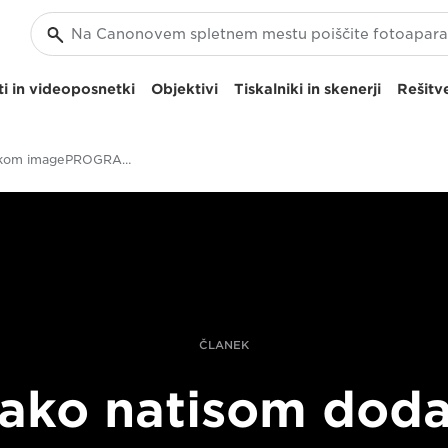
i in videoposnetki
Objektivi
Tiskalniki in skenerji
Rešitve
S tiskalnikom imagePROGRAF PRO-1000 boste natisom dodali osupljive podrobnosti
ČLANEK
ako natisom doda