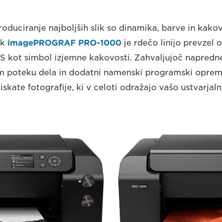
oduciranje najboljših slik so dinamika, barve in kako
ik
imagePROGRAF PRO-1000
je rdečo linijo prevzel o
S kot simbol izjemne kakovosti. Zahvaljujoč napredn
em poteku dela in dodatni namenski programski opremi
tiskate fotografije, ki v celoti odražajo vašo ustvarjal
.