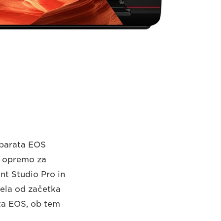
parata EOS
o opremo za
int Studio Pro in
ela od začetka
ata EOS, ob tem