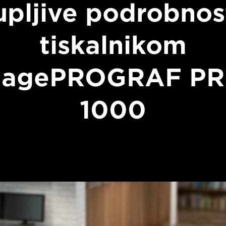
upljive podrobnost
tiskalnikom
magePROGRAF PR
1000