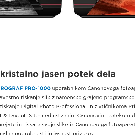
ristalno jasen potek dela
PROGRAF PRO-1000
uporabnikom Canonovega fotoa
estno tiskanje slik z namensko grajeno programsk
 tiskanje Digital Photo Professional in z vtičnikoma Pr
int & Layout. S tem edinstvenim Canonovim potekom d
rejate in tiskate svoje slike iz Canonovega fotoapar
nalne podrobnosti in jasnost prizorov.