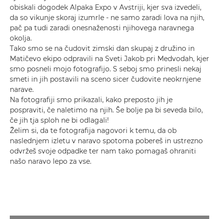
obiskali dogodek Alpaka Expo v Avstriji, kjer sva izvedeli,
da so vikunje skoraj izumrle - ne samo zaradi lova na njih,
pač pa tudi zaradi onesnaženosti njihovega naravnega
okolja.
Tako smo se na čudovit zimski dan skupaj z družino in
Matičevo ekipo odpravili na Sveti Jakob pri Medvodah, kjer
smo posneli mojo fotografijo. S seboj smo prinesli nekaj
smeti in jih postavili na sceno sicer čudovite neokrnjene
narave.
Na fotografiji smo prikazali, kako preposto jih je
pospraviti, če naletimo na njih. Še bolje pa bi seveda bilo,
če jih tja sploh ne bi odlagali!
Želim si, da te fotografija nagovori k temu, da ob
naslednjem izletu v naravo spotoma pobereš in ustrezno
odvržeš svoje odpadke ter nam tako pomagaš ohraniti
našo naravo lepo za vse.