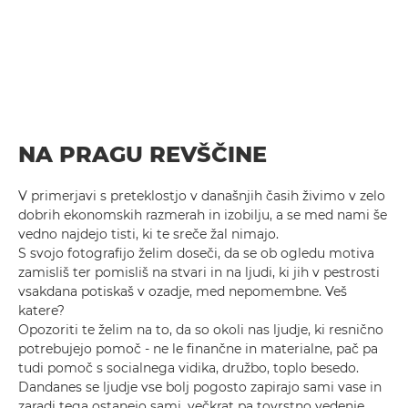
NA PRAGU REVŠČINE
V primerjavi s preteklostjo v današnjih časih živimo v zelo
dobrih ekonomskih razmerah in izobilju, a se med nami še
vedno najdejo tisti, ki te sreče žal nimajo.
S svojo fotografijo želim doseči, da se ob ogledu motiva
zamisliš ter pomisliš na stvari in na ljudi, ki jih v pestrosti
vsakdana potiskaš v ozadje, med nepomembne. Veš
katere?
Opozoriti te želim na to, da so okoli nas ljudje, ki resnično
potrebujejo pomoč - ne le finančne in materialne, pač pa
tudi pomoč s socialnega vidika, družbo, toplo besedo.
Dandanes se ljudje vse bolj pogosto zapirajo sami vase in
zaradi tega ostanejo sami, večkrat pa tovrstno vedenje