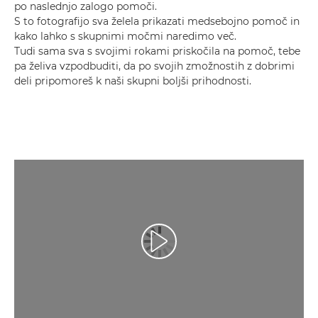
po naslednjo zalogo pomoči.
S to fotografijo sva želela prikazati medsebojno pomoč in
kako lahko s skupnimi močmi naredimo več.
Tudi sama sva s svojimi rokami priskočila na pomoč, tebe
pa želiva vzpodbuditi, da po svojih zmožnostih z dobrimi
deli pripomoreš k naši skupni boljši prihodnosti.
Predvajaj videoposnetek