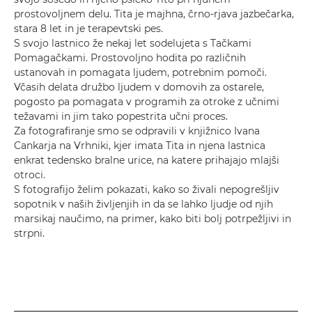
prostovoljnem delu. Tita je majhna, črno-rjava jazbečarka,
stara 8 let in je terapevtski pes.
S svojo lastnico že nekaj let sodelujeta s Tačkami
Pomagačkami. Prostovoljno hodita po različnih
ustanovah in pomagata ljudem, potrebnim pomoči.
Včasih delata družbo ljudem v domovih za ostarele,
pogosto pa pomagata v programih za otroke z učnimi
težavami in jim tako popestrita učni proces.
Za fotografiranje smo se odpravili v knjižnico Ivana
Cankarja na Vrhniki, kjer imata Tita in njena lastnica
enkrat tedensko bralne urice, na katere prihajajo mlajši
otroci.
S fotografijo želim pokazati, kako so živali nepogrešljiv
sopotnik v naših življenjih in da se lahko ljudje od njih
marsikaj naučimo, na primer, kako biti bolj potrpežljivi in
strpni.