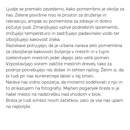
Ljudje se premalo zavedamo, kako pomembno je okolje za
nas. Zelene površine niso le prostor za druženje in
rekreacijo, ampak so pomembne za zdravje in dobro
počutje ljudi. Zmanjšujejo vplive podnebnih sprememb,
znižujejo temperaturo in zadržujejo padavinsko vodo ter
izboljšujejo kakovost zraka.
Raziskave potrjujejo, da je urbana narava zelo pomembna
za izboljšanje kakovosti življenja v mestih in v tujini
ozelenitvam mestnih jeder dajejo zelo velik pomen.
Vzpostavljajo sistem zaščite mestnih dreves, tako za
podrtje potrebujejo res dober in tehten razlog. Želim si, da
bi tudi pri nas konkretneje delali v tej smeri.
Narava nas vidno opozarja, da moramo sodelovati z njo in
to prikazujem na fotografiji. Majhen poganjek breze si je
našel mesto na nadstrešku nad vhodom v blok.
Breza je tudi simbol novih začetkov, zato za vse nas upam
na najboljše.