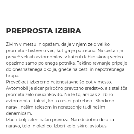
PREPROSTA IZBIRA
Živim v mestu in opažam, da je v njem zelo veliko
prometa - bistveno več, kot ga je potrebno. Na cestah je
preveč velikih avtomobilov, v katerih lahko skoraj vedno
opazimo samo po enega potnika. Takšno ravnanje pripelje
do onesnaženega okolja, gneče na cesti in nepotrebnega
hrupa.
Prevečkrat izberemo najenostavnejšo pot v mesto.
Avtomobil je sicer priročno prevozno sredstvo, a s stališča
prometa zelo neučinkovito. Ne le to, ampak z izbiro
avtomobila - takrat, ko to res ni potrebno - škodimo
naravi, našim telesom in nenazadnje tudi našim
denarnicam.
Izberi bolj zelen način prevoza. Naredi dobro delo za
naravo, telo in okolico. Izberi kolo, skiro, avtobus.