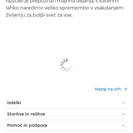
razstavi je prepoznati majhna dejanja, s katerimi
lahko naredimo veliko spremembo v vsakdanjem
življenju za boljši svet za vse.
Nazaj na vrh
Izdelki
Storitve in rešitve
Pomoč in podpora