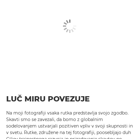
LUČ MIRU POVEZUJE
Na moji fotografiji vsaka rutka predstavlja svojo zgodbo.
Skavti smo se zavezali, da bomo z globalnim
sodelovanjem ustvarjali pozitiven vpliv v svoji skupnosti in
v svetu. Rutke, združene na tej fotografiji, poosebljajo duh
Ciljev trajnostnega razvoja in prizadevanje skavtov po