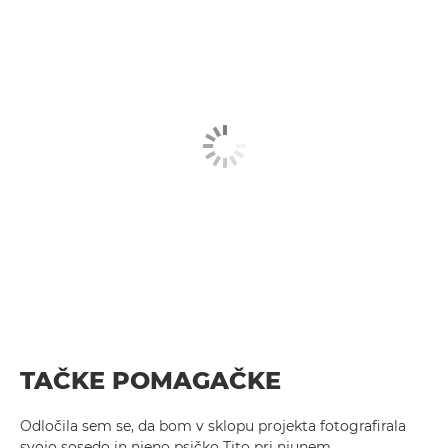
TAČKE POMAGAČKE
Odločila sem se, da bom v sklopu projekta fotografirala
svojo sosedo in njeno psičko Tito pri njunem