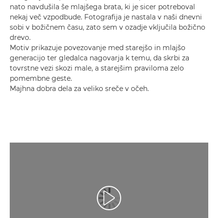
nato navdušila še mlajšega brata, ki je sicer potreboval
nekaj več vzpodbude. Fotografija je nastala v naši dnevni
sobi v božičnem času, zato sem v ozadje vključila božično
drevo.
Motiv prikazuje povezovanje med starejšo in mlajšo
generacijo ter gledalca nagovarja k temu, da skrbi za
tovrstne vezi skozi male, a starejšim praviloma zelo
pomembne geste.
Majhna dobra dela za veliko sreče v očeh.
Predvajaj videoposnetek