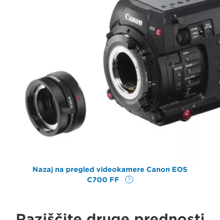
Nazaj na pregled videokamere Canon EOS
C700 FF
Raziščite druge prednosti