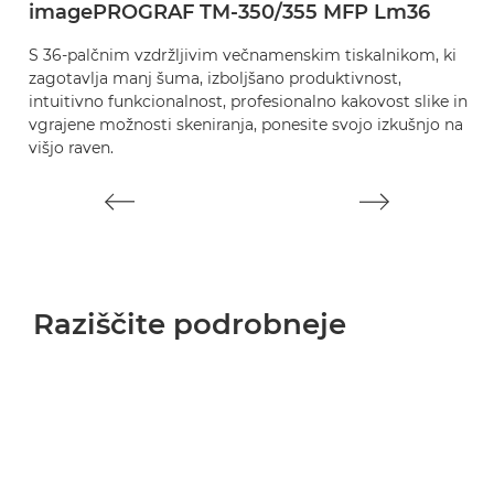
imagePROGRAF TM-350/355 MFP Lm36
S
S 36-palčnim vzdržljivim večnamenskim tiskalnikom, ki
za
zagotavlja manj šuma, izboljšano produktivnost,
i
intuitivno funkcionalnost, profesionalno kakovost slike in
sk
vgrajene možnosti skeniranja, ponesite svojo izkušnjo na
višjo raven.
Raziščite podrobneje