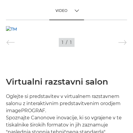
VIDEO
TOGGLE MENU
VIDEO
1
/
1
SLIKE
Virtualni razstavni salon
Oglejte si predstavitev v virtualnem razstavnem
salonu z interaktivnim predstavitvenim orodjem
imagePROGRAF.
Spoznajte Canonove inovacije, ki so vgrajene v te
tiskalnike širokih formatov in jih zaznamuje
"naslednja stopnja tehničnega standarda".