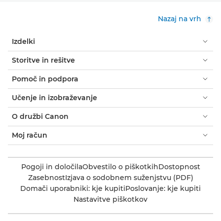
Nazaj na vrh
Izdelki
Storitve in rešitve
Pomoč in podpora
Učenje in izobraževanje
O družbi Canon
Moj račun
Pogoji in določila
Obvestilo o piškotkih
Dostopnost
Zasebnost
Izjava o sodobnem suženjstvu (PDF)
Domači uporabniki: kje kupiti
Poslovanje: kje kupiti
Nastavitve piškotkov