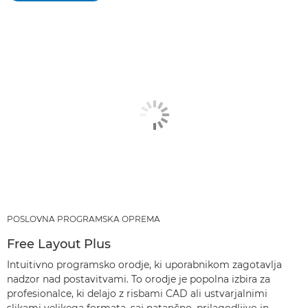
POSLOVNA PROGRAMSKA OPREMA
Free Layout Plus
Intuitivno programsko orodje, ki uporabnikom zagotavlja
nadzor nad postavitvami. To orodje je popolna izbira za
profesionalce, ki delajo z risbami CAD ali ustvarjalnimi
slikami velikega formata, saj natančno, prilagodljivo in