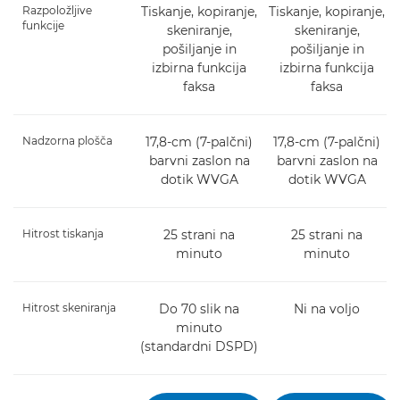
Razpoložljive
Tiskanje, kopiranje,
Tiskanje, kopiranje,
funkcije
skeniranje,
skeniranje,
pošiljanje in
pošiljanje in
izbirna funkcija
izbirna funkcija
faksa
faksa
Nadzorna plošča
17,8-cm (7-palčni)
17,8-cm (7-palčni)
barvni zaslon na
barvni zaslon na
dotik WVGA
dotik WVGA
Hitrost tiskanja
25 strani na
25 strani na
minuto
minuto
Hitrost skeniranja
Do 70 slik na
Ni na voljo
minuto
(standardni DSPD)