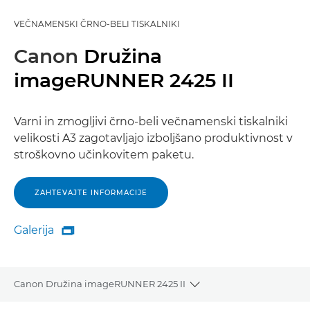
VEČNAMENSKI ČRNO-BELI TISKALNIKI
Canon
Družina
imageRUNNER 2425 II
Varni in zmogljivi črno-beli večnamenski tiskalniki
velikosti A3 zagotavljajo izboljšano produktivnost v
stroškovno učinkovitem paketu.
ZAHTEVAJTE INFORMACIJE
Galerija

Galerija
Canon Družina imageRUNNER 2425 II
Toggle breadcrumbs