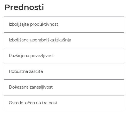
Pregled
Prednosti
Tehnični podatki
Izboljšajte produktivnost
Izboljšana uporabniška izkušnja
Razširjena povezljivost
Robustna zaščita
Dokazana zanesljivost
Osredotočen na trajnost