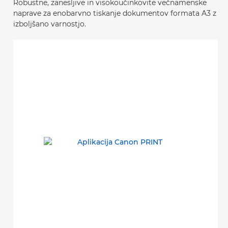
Robustne, zanesljive in visokoučinkovite večnamenske
naprave za enobarvno tiskanje dokumentov formata A3 z
izboljšano varnostjo.