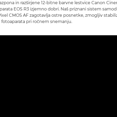
zpona in razširjene 12-bitne barvne lestvice Canon Cin
parata EOS R3 izjemno dobri. Naš priznani sistem samo
ixel CMOS AF zagotavlja ostre posnetke, zmogljiv stabiliz
 fotoaparata pri ročnem snemanju.