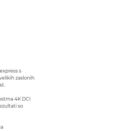
express s
velikih zaslonih
st.
nostma 4K DCI
ezultati so
ga