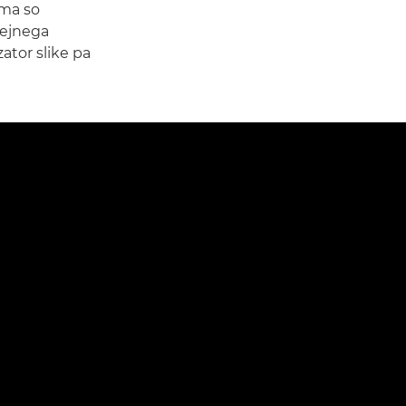
ema so
dejnega
ator slike pa