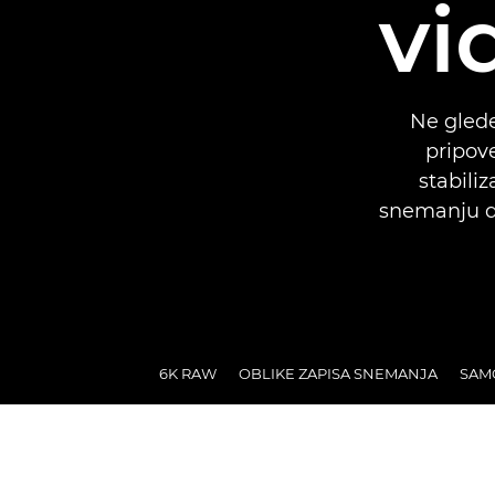
vi
Ne glede
pripov
stabiliz
snemanju do
6K RAW
OBLIKE ZAPISA SNEMANJA
SAMO