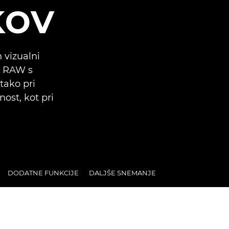
kov
 vizualni
K RAW s
 tako pri
ost, kot pri
DODATNE FUNKCIJE
DALJŠE SNEMANJE