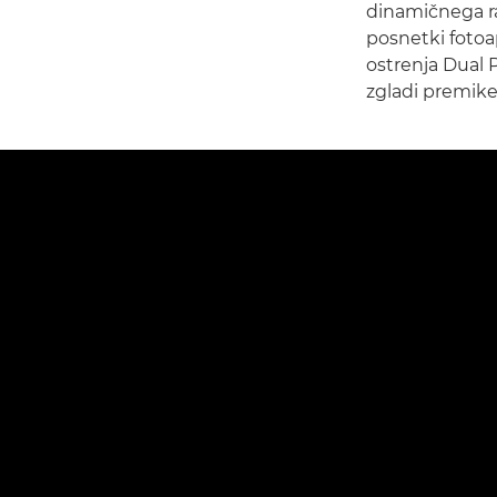
dinamičnega ra
posnetki fotoa
ostrenja Dual P
zgladi premike