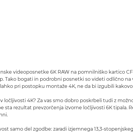
nske videoposnetke 6K RAW na pomnilniško kartico CF
p. Tako bogati in podrobni posnetki so videti odlično na 
h lahko pri postopku montaže 4K, ne da bi izgubili kakovo
 v ločljivosti 4K? Za vas smo dobro poskrbeli tudi z mož
 sta rezultat prevzorčenja izvorne ločljivosti 6K tipala. R
mni.
jivost samo del zgodbe: zaradi izjemnega 13,3-stopenjske