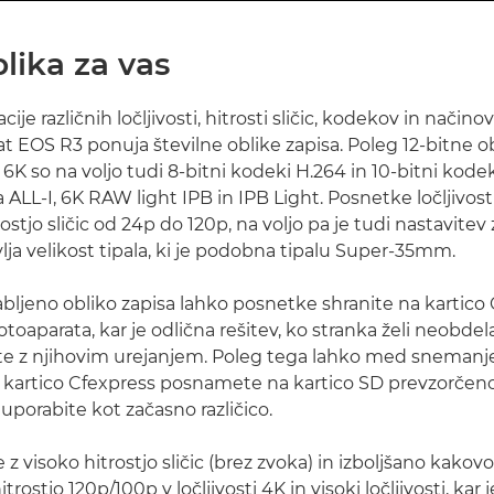
lika za vas
je različnih ločljivosti, hitrosti sličic, kodekov in načino
at EOS R3 ponuja številne oblike zapisa. Poleg 12-bitne o
 6K so na voljo tudi 8-bitni kodeki H.264 in 10-bitni kodek
a ALL-I, 6K RAW light IPB in IPB Light. Posnetke ločljivos
ostjo sličic od 24p do 120p, na voljo pa je tudi nastavite
lja velikost tipala, ki je podobna tipalu Super-35mm.
bljeno obliko zapisa lahko posnetke shranite na kartico
otoaparata, kar je odlična rešitev, ko stranka želi neobd
ete z njihovim urejanjem. Poleg tega lahko med snemanje
kartico Cfexpress posnamete na kartico SD prevzorčeno 
o uporabite kot začasno različico.
 visoko hitrostjo sličic (brez zvoka) in izboljšano kakovo
ostjo 120p/100p v ločljivosti 4K in visoki ločljivosti, kar 