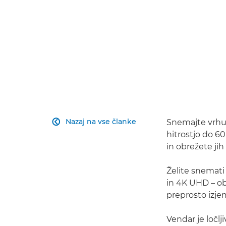
Nazaj na vse članke
Snemajte vrhu

hitrostjo do 60
in obrežete ji
Želite snemati
in 4K UHD – obe
preprosto izje
Vendar je ločl