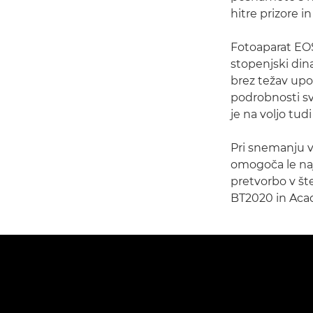
hitre prizore i
Fotoaparat EOS
stopenjski din
brez težav upo
podrobnosti sv
je na voljo tud
Pri snemanju v
omogoča le naj
pretvorbo v št
BT2020 in Aca