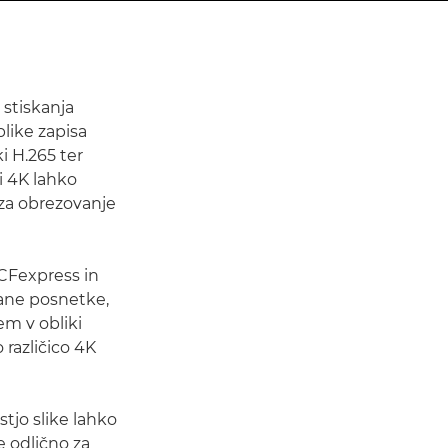
v stiskanja
blike zapisa
i H.265 ter
ti 4K lahko
v za obrezovanje
 CFexpress in
elane posnetke,
m v obliki
različico 4K
stjo slike lahko
je odlično za