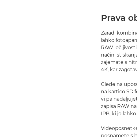
Prava ob
Zaradi kombinaci
lahko fotoapar
RAW ločljivosti
načini stiskanj
zajemate s hitr
4K, kar zagotav
Glede na upora
na kartico SD f
vi pa nadaljuj
zapisa RAW na 
IPB, ki jo lahk
Videoposnetke z
posnamete s hitr