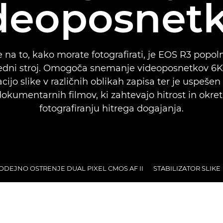
deoposnet
 na to, kako morate fotografirati, je EOS R3 popoln
edni stroj. Omogoča snemanje videoposnetkov 6
acijo slike v različnih oblikah zapisa ter je uspešen
kumentarnih filmov, ki zahtevajo hitrost in okretn
fotografiranju hitrega dogajanja.
DEJNO OSTRENJE DUAL PIXEL CMOS AF II
STABILIZATOR SLIKE