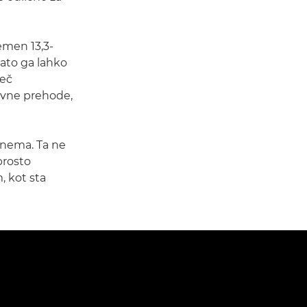
emen 13,3-
ato ga lahko
več
arvne prehode,
inema. Ta ne
prosto
, kot sta