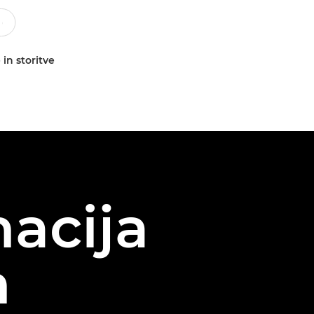
 in storitve
acija
n