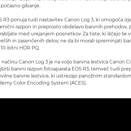
n počasno gibanje.
 R3 ponuja tudi nastavitev Canon Log 3, ki omogoča izj
amični razpon in preprosto obdelavo barvnih prehodov, z
rabljate med urejanjem posnetkov. Za tiste, ki iščejo še 
etlih in zasenčenih delov, ne da bi morali spreminjati b
i 10-bitni HDR PQ.
 načinu Canon Log 3 je na voljo barvna lestvica Canon C
širši barvni razpon fotoaparata EOS R3, temveč tudi pre
evilne barvne lestvice, ki ustrezajo panožnim standardom
demy Color Encoding System (ACES).