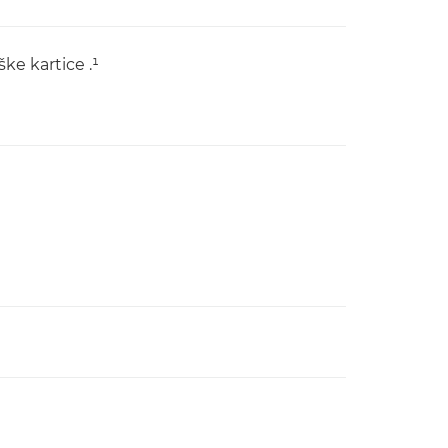
ke kartice .¹