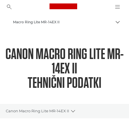
Canon Logo, back to ho
Macro Ring Lite MR-14EX II
Prekl
Canon
CANON MACRO RING LITE MR-
14EX II
TEHNIČNI PODATKI
Canon Macro Ring Lite MR-14EX II
Toggle breadcrumbs
Pregled