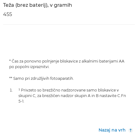
Teža (brez baterij), v gramih
455
* Čas za ponovno polnjenje bliskavice z alkalnimi baterijami AA
po popolni izpraznitvi.
** Samo pri združljivih fotoaparatih.
¹ Privzeto so brezžično nadzorovane samo bliskavice v
skupini C, za brezžičen nadzor skupin A in B nastavite C.Fn
5-1.
Nazaj na vrh