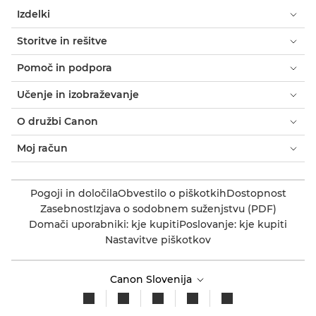
Izdelki
Storitve in rešitve
Pomoč in podpora
Učenje in izobraževanje
O družbi Canon
Moj račun
Pogoji in določila
Obvestilo o piškotkih
Dostopnost
Zasebnost
Izjava o sodobnem suženjstvu (PDF)
Domači uporabniki: kje kupiti
Poslovanje: kje kupiti
Nastavitve piškotkov
Canon Slovenija