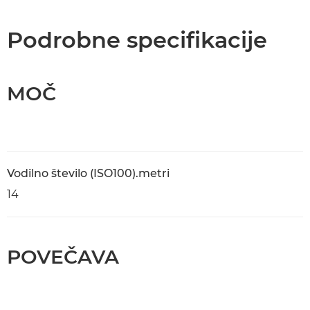
Tehnični podatki
Podrobne specifikacije
Podpora
MOČ
Vodilno število (ISO100).metri
14
POVEČAVA