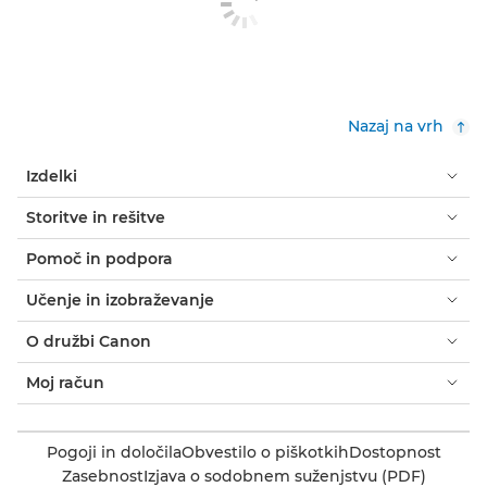
Nazaj na vrh
Izdelki
Storitve in rešitve
Pomoč in podpora
Učenje in izobraževanje
O družbi Canon
Moj račun
Pogoji in določila
Obvestilo o piškotkih
Dostopnost
Zasebnost
Izjava o sodobnem suženjstvu (PDF)