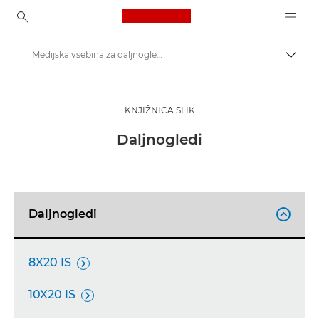
Canon Logo, back to ho
Medijska vsebina za daljnoglede – Canonovo tiskovno središče
Prekl
Canon
Tiskovno središče
KNJIŽNICA SLIK
Slike izdelkov – Canonovo tiskovno središče
Daljnogledi
Daljnogledi

8X20 IS

10X20 IS
