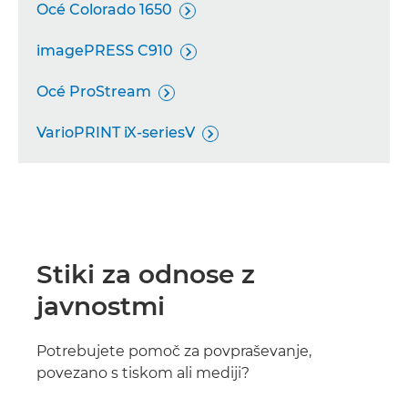
Océ Colorado 1650

imagePRESS C910

Océ ProStream

VarioPRINT iX-seriesV

Stiki za odnose z
javnostmi
Potrebujete pomoč za povpraševanje,
povezano s tiskom ali mediji?