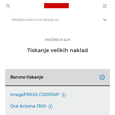
Canon Logo, back to ho
Medijska vsebina za tiskanje za velike naklade – Canonovo tiskovno središče
Prekl
Canon
Tiskovno središče
KNJIŽNICA SLIK
Slike izdelkov – Canonovo tiskovno središče
Tiskanje velikih naklad
Barvno tiskanje

imagePRESS C10010VP

Océ Arizona 1300
