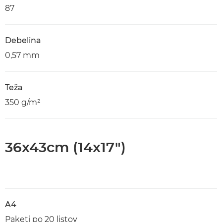
87
Debelina
0,57 mm
Teža
350 g/m²
36x43cm (14x17")
A4
Paketi po 20 listov