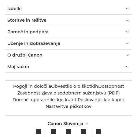
Izdelki
Storitve in rešitve
Pomoč in podpora
Učenje in izobraževanje
O družbi Canon
Moj račun
Pogoji in določila
Obvestilo o piškotkih
Dostopnost
Zasebnost
Izjava o sodobnem suženjstvu (PDF)
Domači uporabniki: kje kupiti
Poslovanje: kje kupiti
Nastavitve piškotkov
Canon Slovenija