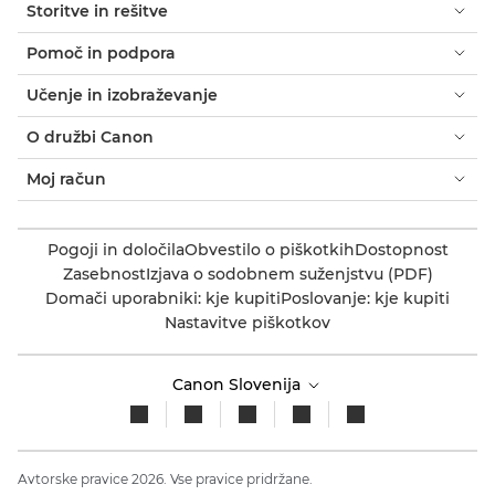
Storitve in rešitve
Pomoč in podpora
Učenje in izobraževanje
O družbi Canon
Moj račun
Pogoji in določila
Obvestilo o piškotkih
Dostopnost
Zasebnost
Izjava o sodobnem suženjstvu (PDF)
Domači uporabniki: kje kupiti
Poslovanje: kje kupiti
Nastavitve piškotkov
Canon Slovenija
Avtorske pravice 2026. Vse pravice pridržane.