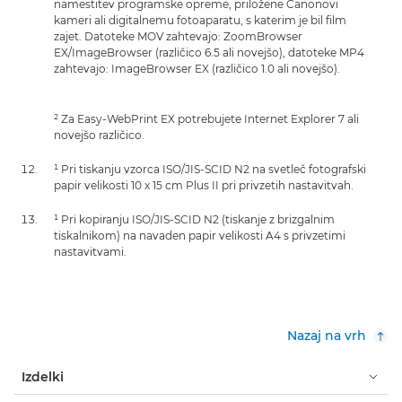
namestitev programske opreme, priložene Canonovi
kameri ali digitalnemu fotoaparatu, s katerim je bil film
zajet. Datoteke MOV zahtevajo: ZoomBrowser
EX/ImageBrowser (različico 6.5 ali novejšo), datoteke MP4
zahtevajo: ImageBrowser EX (različico 1.0 ali novejšo).
² Za Easy-WebPrint EX potrebujete Internet Explorer 7 ali
novejšo različico.
¹ Pri tiskanju vzorca ISO/JIS-SCID N2 na svetleč fotografski
papir velikosti 10 x 15 cm Plus II pri privzetih nastavitvah.
¹ Pri kopiranju ISO/JIS-SCID N2 (tiskanje z brizgalnim
tiskalnikom) na navaden papir velikosti A4 s privzetimi
nastavitvami.
Nazaj na vrh
Izdelki