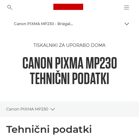
Canon Logo, back to ho
Canon PIXMA MP230 - Brizgalni tiskalniki za fotografije
Prekl
Canon
TISKALNIKI ZA UPORABO DOMA
Tiskalniki Canon
CANON PIXMA MP230
TEHNIČNI PODATKI
Canon PIXMA MP230
Toggle breadcrumbs
Pregled
Tehnični podatki