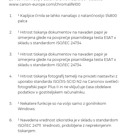
www.canon-europe.com/chromalife100
¹ Kapljice črnila se lahko nanašajo z natančnostjo 1/4800
palca
¹ Hitrost tiskanja dokumentov na navaden papir je
izmerjena glede na povprečje pisarniškega testa ESAT v
skladu s standardom ISO/IEC 24734.
¹ Hitrost tiskanja dokumentov na navaden papir je
izmerjena glede na povprečje pisarniškega testa ESAT v
skladu s standardom ISO/IEC 24734.
¹ Hitrost tiskanja fotografij temelji na privzeti nastavitvi z
uporabo standarda ISO/JIS-SCID N2 na Canonov svetleči
fotografski papir Plus II in ne vključuje časa obdelave
podatkov v gostiteljskem računalniku.
¹ Nekatere funkcije so na voljo samo z gonilnikom
Windows.
¹ Navedena vrednost izkoristka je v skladu s standardom
ISO/IEC 24711. Vrednosti, pridobljene z neprekinjenim
tiskanjem.