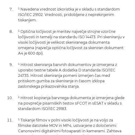
¹ Navedena vrednost izkoristka je v skladu s standardom
ISO/IEC 29102. Vrednosti, pridobljene z neprekinjenim
tiskanjem.
¹ Optična ločljivost je meritev največje strojne vzorčne
ločljivosti in temelji na standardu ISO 14473. Pri skeniranju v
visoki ločljivosti je velikost skeniranega dokumenta
omejena (največja optična ločljivost za skeniran dokument
A4 je 600 dpi).
¹ Hitrost skeniranja barvnih dokumentov je izmerjena z
uporabo testne tabele A dodatka D standarda ISO/IEC
24735. Hitrost skeniranja pomeni izmerjen čas med
pritiskom gumba za skeniranje in časom izklopa
zaslonskega prikazovalnika stanja.
¹ Hitrost kopiranja barvnega dokumenta je izmerjena glede
na povprečje pisarniških testov sFCOT in sESAT v skladu s
standardom ISO/IEC 29183.
¹ Tiskanje filmov v polni visoki ločljivosti je na voljo za
filmske datoteke MOV in MP4, ustvarjene z določenimi
Canonovimi digitalnimi fotoaparati in kamerami. Zahteva