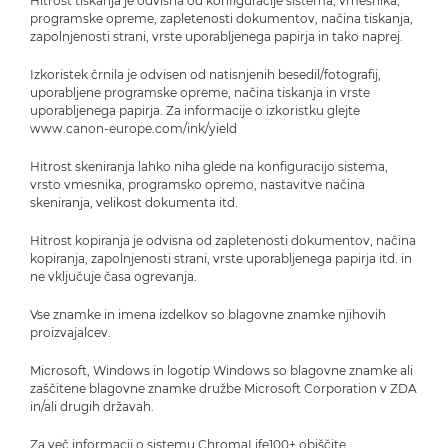
Hitrost tiskanja je odvisna od konfiguracije sistema, vmesnika,
programske opreme, zapletenosti dokumentov, načina tiskanja,
zapolnjenosti strani, vrste uporabljenega papirja in tako naprej.
Izkoristek črnila je odvisen od natisnjenih besedil/fotografij,
uporabljene programske opreme, načina tiskanja in vrste
uporabljenega papirja. Za informacije o izkoristku glejte
www.canon-europe.com/ink/yield
Hitrost skeniranja lahko niha glede na konfiguracijo sistema,
vrsto vmesnika, programsko opremo, nastavitve načina
skeniranja, velikost dokumenta itd.
Hitrost kopiranja je odvisna od zapletenosti dokumentov, načina
kopiranja, zapolnjenosti strani, vrste uporabljenega papirja itd. in
ne vključuje časa ogrevanja.
Vse znamke in imena izdelkov so blagovne znamke njihovih
proizvajalcev.
Microsoft, Windows in logotip Windows so blagovne znamke ali
zaščitene blagovne znamke družbe Microsoft Corporation v ZDA
in/ali drugih državah.
Za več informacij o sistemu ChromaLife100+ obiščite