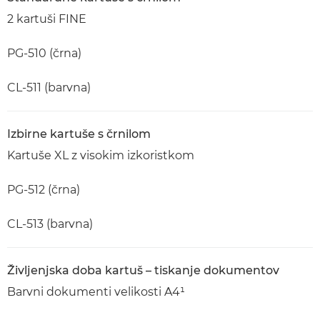
2 kartuši FINE
PG-510 (črna)
CL-511 (barvna)
Izbirne kartuše s črnilom
Kartuše XL z visokim izkoristkom
PG-512 (črna)
CL-513 (barvna)
Življenjska doba kartuš – tiskanje dokumentov
Barvni dokumenti velikosti A4¹