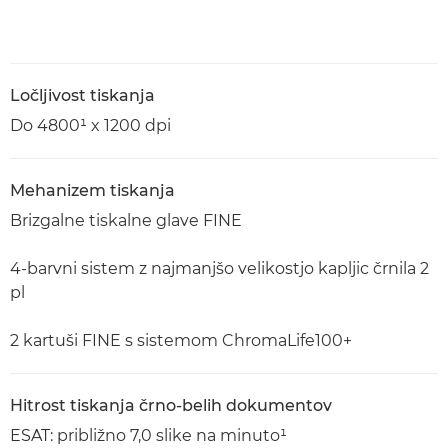
Ločljivost tiskanja
Do 4800¹ x 1200 dpi
Mehanizem tiskanja
Brizgalne tiskalne glave FINE
4-barvni sistem z najmanjšo velikostjo kapljic črnila 2
pl
2 kartuši FINE s sistemom ChromaLife100+
Hitrost tiskanja črno-belih dokumentov
ESAT: približno 7,0 slike na minuto¹