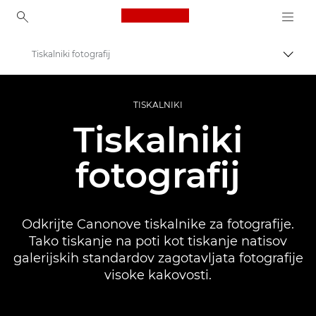
Canon Logo, back to ho
Tiskalniki fotografij
Prekl
Canon
TISKALNIKI
Tiskalniki Canon
Tiskalniki
fotografij
Odkrijte Canonove tiskalnike za fotografije.
Tako tiskanje na poti kot tiskanje natisov
galerijskih standardov zagotavljata fotografije
visoke kakovosti.