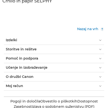
Črnilo in papir SELPHY
Nazaj na vrh
Izdelki
Storitve in rešitve
Pomoč in podpora
Učenje in izobraževanje
O družbi Canon
Moj račun
Pogoji in določila
Obvestilo o piškotkih
Dostopnost
Zasebnost
Izjava o sodobnem suženjstvu (PDF)