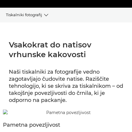
Tiskalniki fotografij
Prednosti
Vsakokrat do natisov
Tiskalniki fotografij
vrhunske kakovosti
Podpora
Naši tiskalniki za fotografije vedno
Naročnine na črnilo
zagotavljajo čudovite natise. Raziščite
tehnologijo, ki se skriva za tiskalnikom – od
Pogosta vprašanja
takojšnje povezljivosti do črnila, ki je
odporno na packanje.
Pametna povezljivost