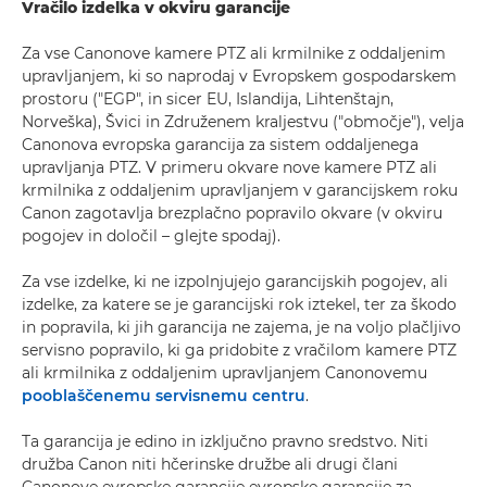
Vračilo izdelka v okviru garancije
Za vse Canonove kamere PTZ ali krmilnike z oddaljenim
upravljanjem, ki so naprodaj v Evropskem gospodarskem
prostoru ("EGP", in sicer EU, Islandija, Lihtenštajn,
Norveška), Švici in Združenem kraljestvu ("območje"), velja
Canonova evropska garancija za sistem oddaljenega
upravljanja PTZ. V primeru okvare nove kamere PTZ ali
krmilnika z oddaljenim upravljanjem v garancijskem roku
Canon zagotavlja brezplačno popravilo okvare (v okviru
pogojev in določil – glejte spodaj).
Za vse izdelke, ki ne izpolnjujejo garancijskih pogojev, ali
izdelke, za katere se je garancijski rok iztekel, ter za škodo
in popravila, ki jih garancija ne zajema, je na voljo plačljivo
servisno popravilo, ki ga pridobite z vračilom kamere PTZ
ali krmilnika z oddaljenim upravljanjem Canonovemu
pooblaščenemu servisnemu centru
.
Ta garancija je edino in izključno pravno sredstvo. Niti
družba Canon niti hčerinske družbe ali drugi člani