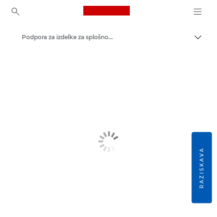
Canon Logo, back to ho
Podpora za izdelke za splošno uporabo
Prekl
Canon
RAZISKAVA