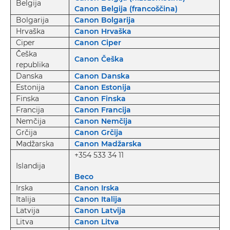
Belgija
Canon Belgija (francoščina)
Bolgarija
Canon Bolgarija
Hrvaška
Canon Hrvaška
Ciper
Canon Ciper
Češka
Canon Češka
republika
Danska
Canon Danska
Estonija
Canon Estonija
Finska
Canon Finska
Francija
Canon Francija
Nemčija
Canon Nemčija
Grčija
Canon Grčija
Madžarska
Canon Madžarska
+354 533 34 11
Islandija
Beco
Irska
Canon Irska
Italija
Canon Italija
Latvija
Canon Latvija
Litva
Canon Litva