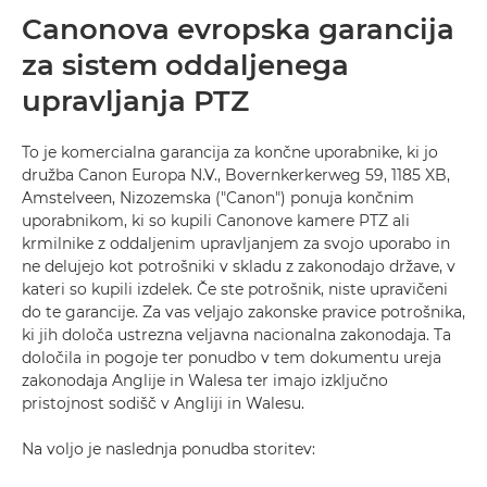
Pogosta vprašanja
Canonova evropska garancija
za sistem oddaljenega
Kontaktni podatki
upravljanja PTZ
To je komercialna garancija za končne uporabnike, ki jo
družba Canon Europa N.V., Bovernkerkerweg 59, 1185 XB,
Amstelveen, Nizozemska ("Canon") ponuja končnim
uporabnikom, ki so kupili Canonove kamere PTZ ali
krmilnike z oddaljenim upravljanjem za svojo uporabo in
ne delujejo kot potrošniki v skladu z zakonodajo države, v
kateri so kupili izdelek. Če ste potrošnik, niste upravičeni
do te garancije. Za vas veljajo zakonske pravice potrošnika,
ki jih določa ustrezna veljavna nacionalna zakonodaja. Ta
določila in pogoje ter ponudbo v tem dokumentu ureja
zakonodaja Anglije in Walesa ter imajo izključno
pristojnost sodišč v Angliji in Walesu.
Na voljo je naslednja ponudba storitev: