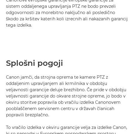
Canonove evropske garancije evropske garancije za
sistem oddaljenega upravljanja PTZ ne bodo prevzeli
odgovornosti za morebitno naključno ali posledično
škodo za kršitev katerih koli izrecnih ali nakazanih garancij
tega izdelka.
Splošni pogoji
Canon jamči, da strojna oprema te kamere PTZ z
oddaljenim upravljanjem ali krmilnika v obdobju
veljavnosti garancije deluje brezhibno. Če pride v obdobju
veljavnosti garancije do okvare strojne opreme, jo bodo v
okviru storitve popravila ob vračilu izdelka Canonovem
pooblaščenem servisnem centru v državah članicah
popravili brezplačno.
To vračilo izdelka v okviru garancije velja za izdelke Canon,
ki so naprodaj v Evropskem gospodarskem prostoru