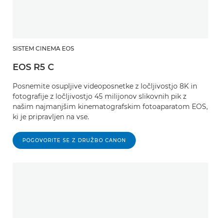
SISTEM CINEMA EOS
EOS R5 C
Posnemite osupljive videoposnetke z ločljivostjo 8K in
fotografije z ločljivostjo 45 milijonov slikovnih pik z
našim najmanjšim kinematografskim fotoaparatom EOS,
ki je pripravljen na vse.
POGOVORITE SE Z DRUŽBO CANON