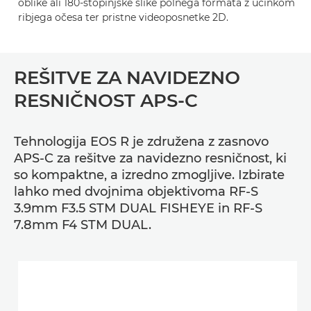
oblike ali 180-stopinjske slike polnega formata z učinkom
ribjega očesa ter pristne videoposnetke 2D.
REŠITVE ZA NAVIDEZNO
RESNIČNOST APS-C
Tehnologija EOS R je združena z zasnovo
APS-C za rešitve za navidezno resničnost, ki
so kompaktne, a izredno zmogljive. Izbirate
lahko med dvojnima objektivoma RF-S
3.9mm F3.5 STM DUAL FISHEYE in RF-S
7.8mm F4 STM DUAL.