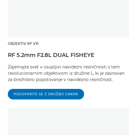
OBJEKTIV RF VR
RF 5.2mm F2.8L DUAL FISHEYE
Zajemajte svet v osupljivi navidezni resničnosti s tem
revolucionarnim objektivom iz družine L, ki je zasnovan
za brezhibno popotovanje v navidezno resničnost.
POGOVORITE SE Z DRUŽBO CANON