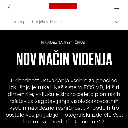
Canon Logo, back to ho
Fotoaparati, objektivi in sistemi Canon VR
Prekl
Canon
NAVIDEZNA RESNIČNOST
NOV NAČIN VIDENJA
Prihodnost ustvarjanja vsebin za popolno
izkušnjo je tukaj. Naš sistem EOS VR, ki širi
dimenzije, vključuje široko paleto pionirskih
rešitev za zagotavljanje visokokakovostnih
vsebin navidezne resničnosti, ki bodo hitro
postale vaš priljubljen fotografski izdelek. Vse,
kar morate vedeti o Canonu VR.