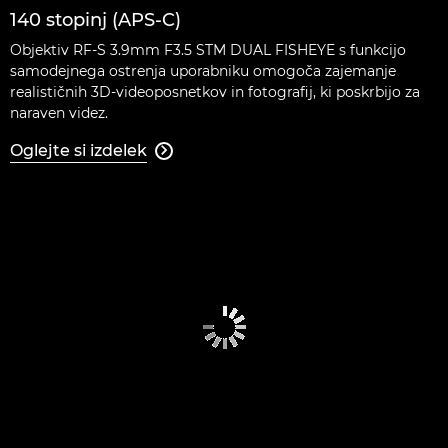
140 stopinj (APS-C)
Objektiv RF-S 3.9mm F3.5 STM DUAL FISHEYE s funkcijo
samodejnega ostrenja uporabniku omogoča zajemanje
realističnih 3D-videoposnetkov in fotografij, ki poskrbijo za
naraven videz.
Oglejte si izdelek
