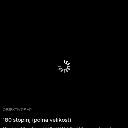
OBJEKTIV RF VR
180 stopinj (polna velikost)