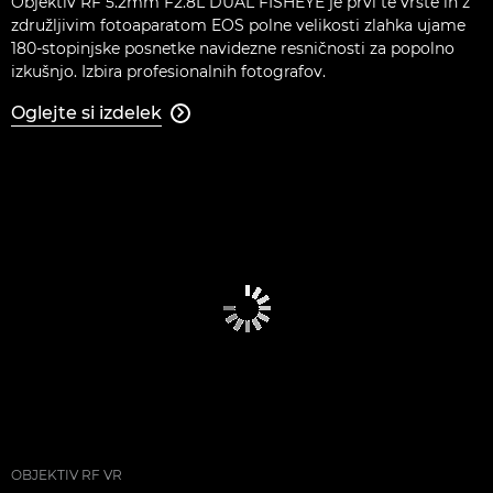
Objektiv RF 5.2mm F2.8L DUAL FISHEYE je prvi te vrste in z
združljivim fotoaparatom EOS polne velikosti zlahka ujame
180-stopinjske posnetke navidezne resničnosti za popolno
izkušnjo. Izbira profesionalnih fotografov.
Oglejte si izdelek

OBJEKTIV RF VR