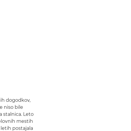
enih dogodkov,
 niso bile
 stalnica. Leto
elovnih mestih
letih postajala