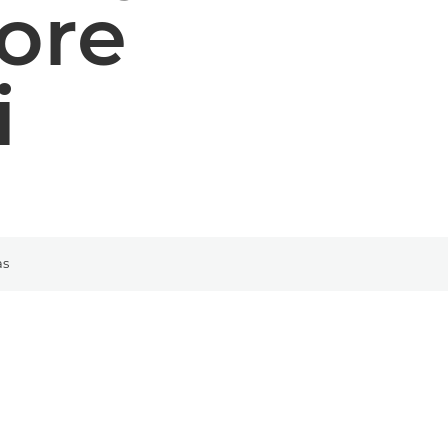
ore
i
as