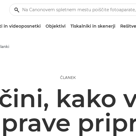
i in videoposnetki
Objektivi
Tiskalniki in skenerji
Rešitve
članki
ČLANEK
ačini, kako 
prave pripr