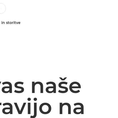
 in storitve
vas naše
avijo na