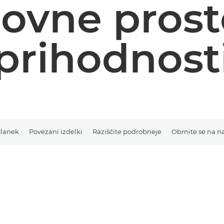
lovne prost
prihodnost
lanek
Povezani izdelki
Raziščite podrobneje
Obrnite se na n