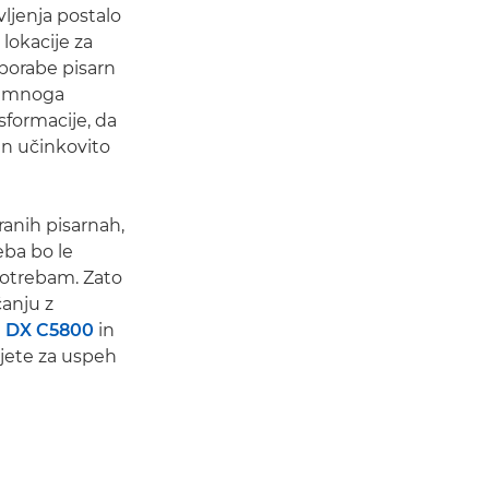
vljenja postalo
lokacije za
uporabe pisarn
ja mnoga
nsformacije, da
in učinkovito
ranih pisarnah,
eba bo le
potrebam. Zato
anju z
 DX C5800
in
ujete za uspeh