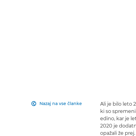
Nazaj na vse članke
Ali je bilo let

ki so spremeni
edino, kar je 
2020 je dodatn
opažali že pre