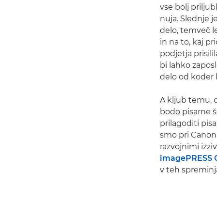
vse bolj prilju
nuja. Slednje j
delo, temveč l
in na to, kaj p
podjetja prisil
bi lahko zapos
delo od koder k
A kljub temu, d
bodo pisarne š
prilagoditi pi
smo pri Canonu
razvojnimi izziv
imagePRESS 
v teh spreminja