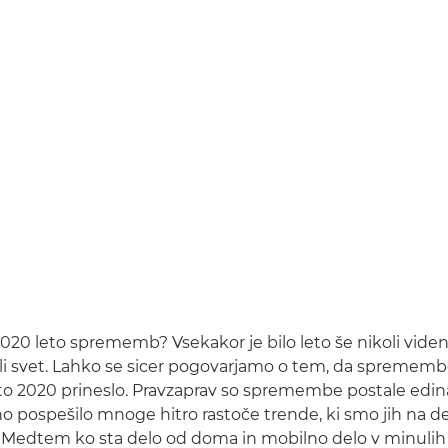
o 2020 leto sprememb? Vsekakor je bilo leto še nikoli vid
li svet. Lahko se sicer pogovarjamo o tem, da spremembe
leto 2020 prineslo. Pravzaprav so spremembe postale edina
o pospešilo mnoge hitro rastoče trende, ki smo jih na d
j. Medtem ko sta delo od doma in mobilno delo v minulih 