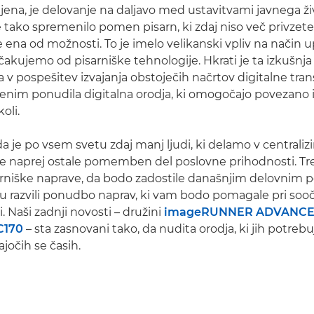
bljena, je delovanje na daljavo med ustavitvami javnega ži
e tako spremenilo pomen pisarn, ki zdaj niso več privzete 
e ena od možnosti. To je imelo velikanski vpliv na način 
ričakujemo od pisarniške tehnologije. Hkrati je ta izkušn
ila v pospešitev izvajanja obstoječih načrtov digitalne tra
lenim ponudila digitalna orodja, ki omogočajo povezano 
oli.
a je po vsem svetu zdaj manj ljudi, ki delamo v centralizi
e naprej ostale pomemben del poslovne prihodnosti. Tr
sarniške naprave, da bodo zadostile današnjim delovnim 
 razvili ponudbo naprav, ki vam bodo pomagale pri sooč
i. Naši zadnji novosti – družini
imageRUNNER ADVANCE
C170
– sta zasnovani tako, da nudita orodja, ki jih potreb
jočih se časih.