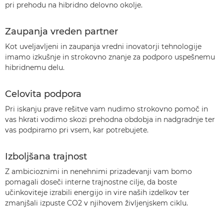
pri prehodu na hibridno delovno okolje.
Zaupanja vreden partner
Kot uveljavljeni in zaupanja vredni inovatorji tehnologije
imamo izkušnje in strokovno znanje za podporo uspešnemu
hibridnemu delu.
Celovita podpora
Pri iskanju prave rešitve vam nudimo strokovno pomoč in
vas hkrati vodimo skozi prehodna obdobja in nadgradnje ter
vas podpiramo pri vsem, kar potrebujete.
Izboljšana trajnost
Z ambicioznimi in nenehnimi prizadevanji vam bomo
pomagali doseči interne trajnostne cilje, da boste
učinkoviteje izrabili energijo in vire naših izdelkov ter
zmanjšali izpuste CO2 v njihovem življenjskem ciklu.