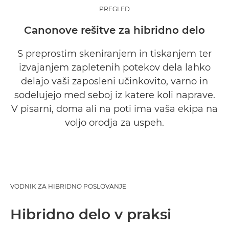
PREGLED
Trendi in vpogledi
Canonove rešitve za hibridno delo
Hibridno delo
S preprostim skeniranjem in tiskanjem ter
izvajanjem zapletenih potekov dela lahko
Prednosti
delajo vaši zaposleni učinkovito, varno in
sodelujejo med seboj iz katere koli naprave.
Zakaj Canon?
V pisarni, doma ali na poti ima vaša ekipa na
voljo orodja za uspeh.
Zahtevajte informacije
VODNIK ZA HIBRIDNO POSLOVANJE
Hibridno delo v praksi