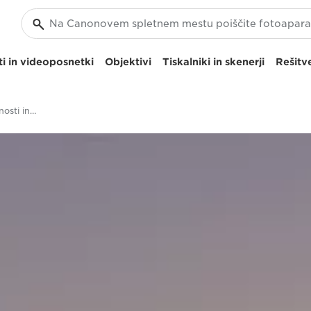
i in videoposnetki
Objektivi
Tiskalniki in skenerji
Rešitve
Neprekosljive podrobnosti in moč visoke ločljivosti EOS R