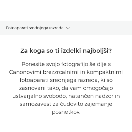
Fotoaparati srednjega razreda
Oglejte si ponudbo
Za koga so ti izdelki najboljši?
Iskalnik fotoaparata
Ponesite svojo fotografijo še dlje s
Canonovimi brezzrcalnimi in kompaktnimi
Pogosta vprašanja
fotoaparati srednjega razreda, ki so
Podpora
zasnovani tako, da vam omogočajo
ustvarjalno svobodo, natančen nadzor in
samozavest za čudovito zajemanje
posnetkov.