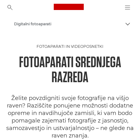
Canon Logo, back to ho
Digitalni fotoaparati
Prekl
Canon
FOTOAPARATI IN VIDEOPOSNETKI
FOTOAPARATI SREDNJEGA
RAZREDA
Želite povzdigniti svoje fotografije na višjo
raven? Raziščite ponujene možnosti dodatne
opreme in navdihujoče zamisli, ki vam bodo
pomagale zajemati fotografije z jasnostjo,
samozavestjo in ustvarjalnostjo – ne glede na
raven znanja.