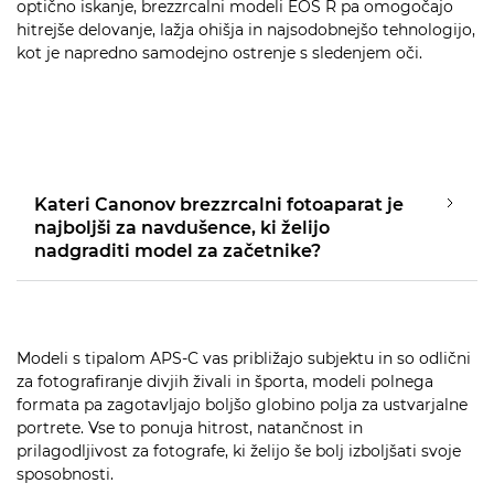
optično iskanje, brezzrcalni modeli EOS R pa omogočajo
hitrejše delovanje, lažja ohišja in najsodobnejšo tehnologijo,
kot je napredno samodejno ostrenje s sledenjem oči.
Kateri Canonov brezzrcalni fotoaparat je
najboljši za navdušence, ki želijo
nadgraditi model za začetnike?
Modeli s tipalom APS-C vas približajo subjektu in so odlični
za fotografiranje divjih živali in športa, modeli polnega
formata pa zagotavljajo boljšo globino polja za ustvarjalne
portrete. Vse to ponuja hitrost, natančnost in
prilagodljivost za fotografe, ki želijo še bolj izboljšati svoje
sposobnosti.