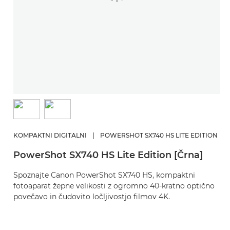
KOMPAKTNI DIGITALNI
|
POWERSHOT SX740 HS LITE EDITION
PowerShot SX740 HS Lite Edition [Črna]
Spoznajte Canon PowerShot SX740 HS, kompaktni
fotoaparat žepne velikosti z ogromno 40-kratno optično
povečavo in čudovito ločljivostjo filmov 4K.