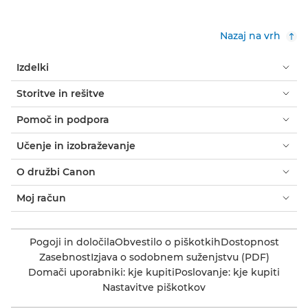
Nazaj na vrh
Izdelki
Storitve in rešitve
Pomoč in podpora
Učenje in izobraževanje
O družbi Canon
Moj račun
Pogoji in določila
Obvestilo o piškotkih
Dostopnost
Zasebnost
Izjava o sodobnem suženjstvu (PDF)
Domači uporabniki: kje kupiti
Poslovanje: kje kupiti
Nastavitve piškotkov