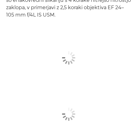
so enakovredni slikanju s 4 korake hitrejšo hitrostjo
zaklopa, v primerjavi z 2,5 koraki objektiva EF 24–
105 mm f/4L IS USM.