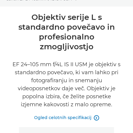
Toggle breadcrumbs
Pregled
Objektiv serije L s
standardno povečavo in
Tehnični podatki
profesionalno
zmogljivostjo
EF 24–105 mm f/4L IS II USM je objektiv s
standardno povečavo, ki vam lahko pri
fotografiranju in snemanju
videoposnetkov daje več. Objektiv je
popolna izbira, če želite posnetke
izjemne kakovosti z malo opreme.
Ogled celotnih specifikacij
