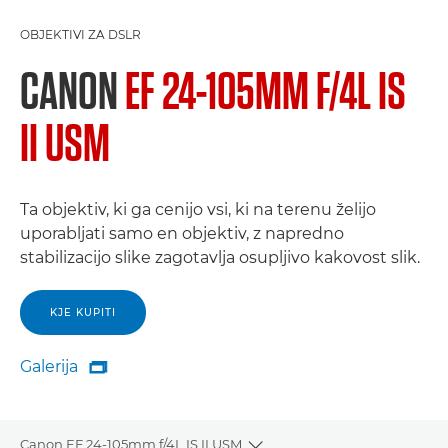
OBJEKTIVI ZA DSLR
CANON
EF 24-105MM F/4L IS
II USM
Ta objektiv, ki ga cenijo vsi, ki na terenu želijo
uporabljati samo en objektiv, z napredno
stabilizacijo slike zagotavlja osupljivo kakovost slik.
KJE KUPITI
Galerija

Galerija
Canon EF 24-105mm f/4L IS II USM