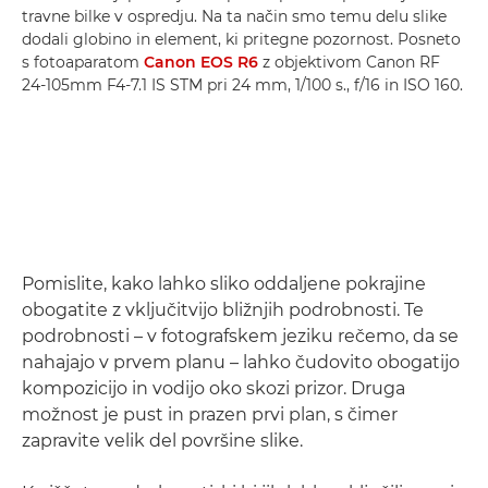
travne bilke v ospredju. Na ta način smo temu delu slike
dodali globino in element, ki pritegne pozornost. Posneto
s fotoaparatom
Canon EOS R6
z objektivom Canon RF
24-105mm F4-7.1 IS STM pri 24 mm, 1/100 s., f/16 in ISO 160.
Pomislite, kako lahko sliko oddaljene pokrajine
obogatite z vključitvijo bližnjih podrobnosti. Te
podrobnosti – v fotografskem jeziku rečemo, da se
nahajajo v prvem planu – lahko čudovito obogatijo
kompozicijo in vodijo oko skozi prizor. Druga
možnost je pust in prazen prvi plan, s čimer
zapravite velik del površine slike.