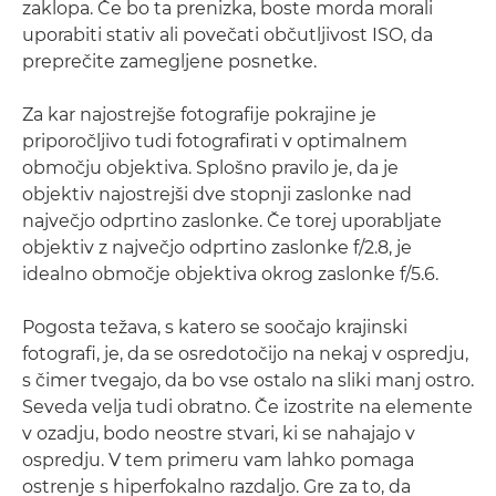
zaklopa. Če bo ta prenizka, boste morda morali
uporabiti stativ ali povečati občutljivost ISO, da
preprečite zamegljene posnetke.
Za kar najostrejše fotografije pokrajine je
priporočljivo tudi fotografirati v optimalnem
območju objektiva. Splošno pravilo je, da je
objektiv najostrejši dve stopnji zaslonke nad
največjo odprtino zaslonke. Če torej uporabljate
objektiv z največjo odprtino zaslonke f/2.8, je
idealno območje objektiva okrog zaslonke f/5.6.
Pogosta težava, s katero se soočajo krajinski
fotografi, je, da se osredotočijo na nekaj v ospredju,
s čimer tvegajo, da bo vse ostalo na sliki manj ostro.
Seveda velja tudi obratno. Če izostrite na elemente
v ozadju, bodo neostre stvari, ki se nahajajo v
ospredju. V tem primeru vam lahko pomaga
ostrenje s hiperfokalno razdaljo. Gre za to, da