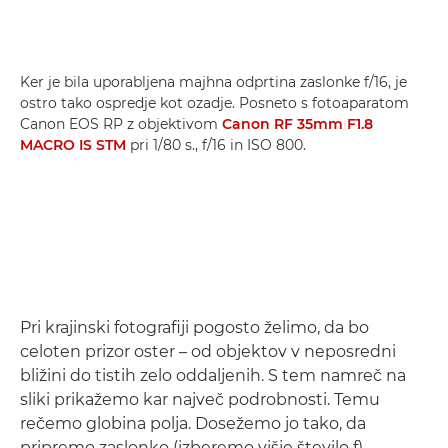
Ker je bila uporabljena majhna odprtina zaslonke f/16, je
ostro tako ospredje kot ozadje. Posneto s fotoaparatom
Canon EOS RP z objektivom
Canon RF 35mm F1.8
MACRO IS STM
pri 1/80 s., f/16 in ISO 800.
Pri krajinski fotografiji pogosto želimo, da bo
celoten prizor oster – od objektov v neposredni
bližini do tistih zelo oddaljenih. S tem namreč na
sliki prikažemo kar največ podrobnosti. Temu
rečemo globina polja. Dosežemo jo tako, da
pripremo zaslonko (izberemo višje število f).