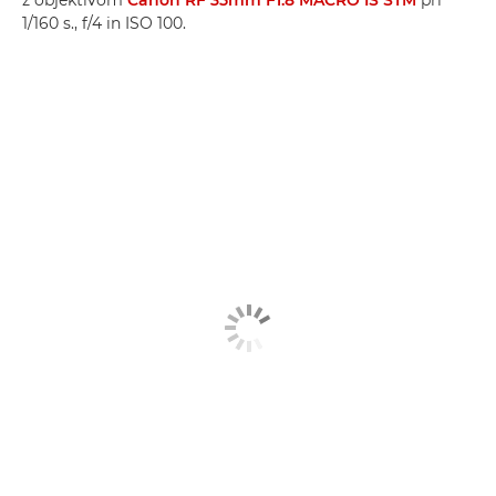
z objektivom
Canon RF 35mm F1.8 MACRO IS STM
pri
1/160 s., f/4 in ISO 100.