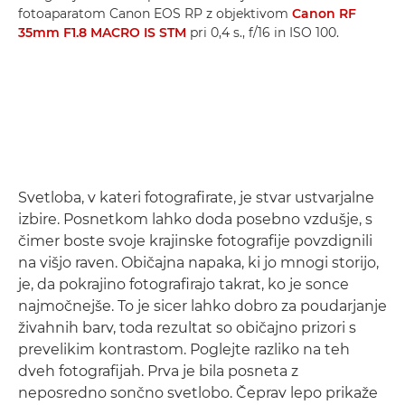
fotoaparatom Canon EOS RP z objektivom
Canon RF
35mm F1.8 MACRO IS STM
pri 0,4 s., f/16 in ISO 100.
Svetloba, v kateri fotografirate, je stvar ustvarjalne
izbire. Posnetkom lahko doda posebno vzdušje, s
čimer boste svoje krajinske fotografije povzdignili
na višjo raven. Običajna napaka, ki jo mnogi storijo,
je, da pokrajino fotografirajo takrat, ko je sonce
najmočnejše. To je sicer lahko dobro za poudarjanje
živahnih barv, toda rezultat so običajno prizori s
prevelikim kontrastom. Poglejte razliko na teh
dveh fotografijah. Prva je bila posneta z
neposredno sončno svetlobo. Čeprav lepo prikaže