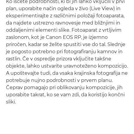
Ko iščete podrobnosti, ki bi jih lahko vključili v prvi
plan, uporabite način ogleda v živo (Live View) in
eksperimentirajte z različnimi položaji fotoaparata,
da najdete ustrezno ravnovesje med bližnjimi in
oddaljenimi elementi slike. Fotoaparat z vrtljivim
zaslonom, kot je Canon EOS RP, je izjemno
priročen, kadar se želite spustiti vse do tal. Slednje
je pogosto potrebno pri fotografiranju kamnov in
rastlin. Če v ospredje prizora vključite takšne
objekte, lahko ustvarite uravnoteženo kompozicijo.
A upoštevajte tudi, da vsaka krajinska fotografija ne
potrebuje nujno podrobnosti v prvem planu.
Čeprav pomagajo pri oblikovanju kompozicije, jih
uporabite takrat, ko se vam zdi, da koristijo končni
sliki.