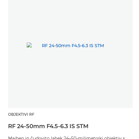
OBJEKTIVI RF
RF 24-50mm F4.5-6.3 IS STM
Majhen in čudovito lahek 24–50-milimetrski objektiv s