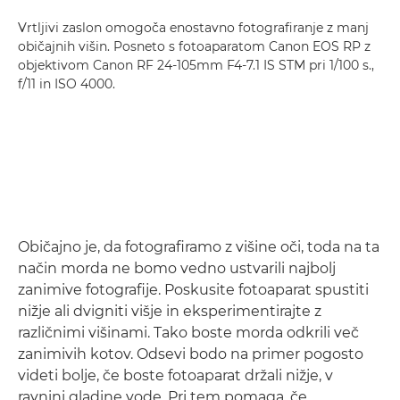
Vrtljivi zaslon omogoča enostavno fotografiranje z manj
običajnih višin. Posneto s fotoaparatom Canon EOS RP z
objektivom Canon RF 24-105mm F4-7.1 IS STM pri 1/100 s.,
f/11 in ISO 4000.
Običajno je, da fotografiramo z višine oči, toda na ta
način morda ne bomo vedno ustvarili najbolj
zanimive fotografije. Poskusite fotoaparat spustiti
nižje ali dvigniti višje in eksperimentirajte z
različnimi višinami. Tako boste morda odkrili več
zanimivih kotov. Odsevi bodo na primer pogosto
videti bolje, če boste fotoaparat držali nižje, v
ravnini gladine vode. Pri tem pomaga, če