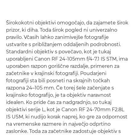
Širokokotni objektivi omogočajo, da zajamete širok
prizor, ki diha. Toda širok pogled ni univerzalno
pravilo. Včasih lahko zanimivejše fotografije
ustvarite s približanjem oddaljenih podrobnosti.
Standardni objektiv s povečavo, kot je tukaj
uporabljeni Canon RF 24-105mm f/4-7.1 IS STM, ima
uporaben razpon goriščne razdalje, primeren za
začetnike v krajinski fotografiji. Poudarjeni
fotografiji sta bili posneti na skrajnih točkah
razpona 24–105 mm. Če torej šele začenjate s
krajinsko fotografijo, je ta objektiv naravnost
idealen. Ko pride čas za nadgradnjo, so tukaj
objektivi serije L, kot je Canon RF 24-70mm F2.8L
IS USM, ki nudijo korak naprej, ko gre za odpornost
na vremenske razmere in največjo odprtino
zaslonke. Toda za začetnike zadostuje objektiv s