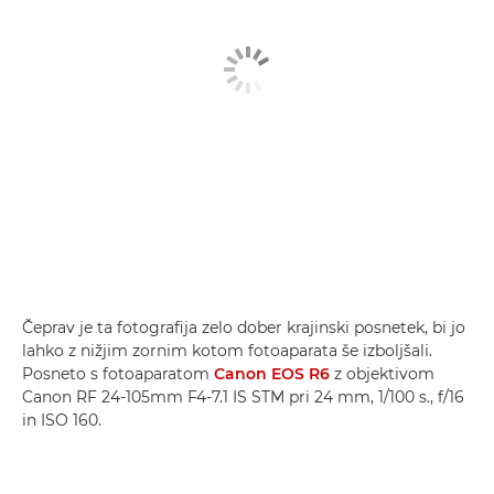
Čeprav je ta fotografija zelo dober krajinski posnetek, bi jo
lahko z nižjim zornim kotom fotoaparata še izboljšali.
Posneto s fotoaparatom
Canon EOS R6
z objektivom
Canon RF 24-105mm F4-7.1 IS STM pri 24 mm, 1/100 s., f/16
in ISO 160.