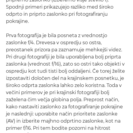
Spodnji primeri prikazujejo razliko med široko
odprto in priprto zaslonko pri fotografiranju
pokrajine.
Prva fotografija je bila posneta z vrednostjo
zaslonke f/4. Drevesa v ospredju so ostra,
preostanek prizora pa zaznamuje mehkejši videz.
Pri drugi fotografiji je bila uporabljena bolj priprta
zaslonka (vrednost f/16), zato so ostri tako objekti v
ospredju kot tudi tisti bolj oddaljeni. Če torej želite
izpostaviti določen del na krajinskem posnetku, je
široko odprta zaslonka lahko zelo koristna. Toda v
večini primerov je pri krajinski fotografiji bolj
zaželena čim večja globina polja. Preprost način,
kako nastaviti zaslonko za fotografiranje pokrajine
je naslednji: uporabite način prioritete zaslonke
(AV) in izberite majhno odprtino zaslonke, kot na
primer f/16. Pri tem bodite pozorni na hitrost