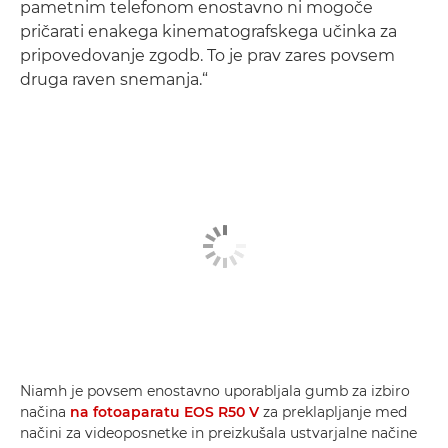
pametnim telefonom enostavno ni mogoče
pričarati enakega kinematografskega učinka za
pripovedovanje zgodb. To je prav zares povsem
druga raven snemanja.“
Niamh je povsem enostavno uporabljala gumb za izbiro
načina
na fotoaparatu EOS R50 V
za preklapljanje med
načini za videoposnetke in preizkušala ustvarjalne načine