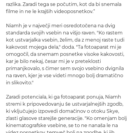
razlika. Zaradi tega se počutim, kot da bi snemala
filme in ne le krajših videoposnetkov.“
Niamh je v največji meri osredotočena na dvig
standarda svojih vsebin na višjo raven. "Ko rastem
kot ustvarjalka vsebin, želim, da z menoj raste tudi
kakovost mojega dela," doda. "Ta fotoaparat mi je
omogočil, da snemam posnetke visoke kakovosti,
kar je bilo nekaj, česar mi je v preteklosti
primanjkovalo, s čimer sem svojo vsebino dvignila
na raven, kjer je vse videti mnogo bolj dramatično
in slikovito."
Zaradi potenciala, ki ga fotoaparat ponuja, Niamh
stremi k pripovedovanju še ustvarjalnejših zgodb,
ki vključujejo izpovedi domačinov o otoku Skye,
zlasti glasove starejše generacije. "Ko omenjam bolj
kinematografske vsebine, se to ne nanaša le na
videz posnetkov, temveč bolj na zgodbe, ki jih