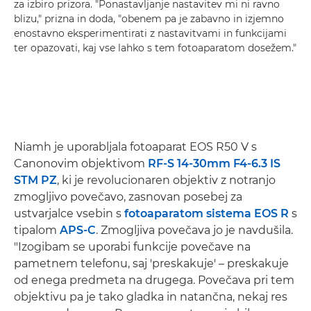
za izbiro prizora. "Ponastavljanje nastavitev mi ni ravno
blizu," prizna in doda, "obenem pa je zabavno in izjemno
enostavno eksperimentirati z nastavitvami in funkcijami
ter opazovati, kaj vse lahko s tem fotoaparatom dosežem."
Niamh je uporabljala fotoaparat EOS R50 V s
Canonovim objektivom
RF-S 14-30mm F4-6.3 IS
STM PZ
, ki je revolucionaren objektiv z notranjo
zmogljivo povečavo, zasnovan posebej za
ustvarjalce vsebin s
fotoaparatom sistema EOS R
s
tipalom
APS-C
. Zmogljiva povečava jo je navdušila.
"Izogibam se uporabi funkcije povečave na
pametnem telefonu, saj 'preskakuje' – preskakuje
od enega predmeta na drugega. Povečava pri tem
objektivu pa je tako gladka in natančna, nekaj res