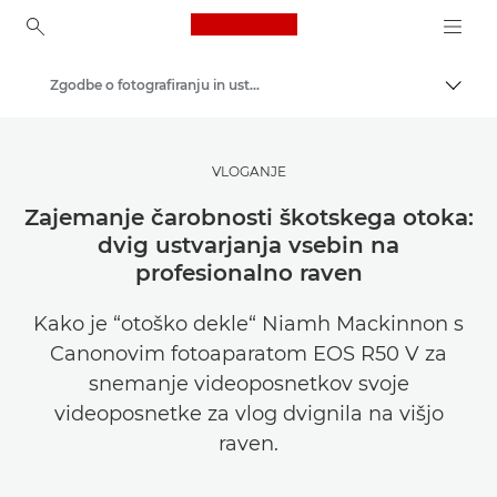
Canon Logo, back to ho
Zgodbe o fotografiranju in ustvarjalnosti
Prekl
Canon
Poiščite navdih | Nasveti in nakupovalni vodniki za fotografiranje in tiskanje
VLOGANJE
Zajemanje čarobnosti škotskega otoka:
dvig ustvarjanja vsebin na
profesionalno raven
Kako je “otoško dekle“ Niamh Mackinnon s
Canonovim fotoaparatom EOS R50 V za
snemanje videoposnetkov svoje
videoposnetke za vlog dvignila na višjo
raven.