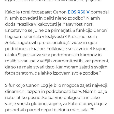
Kako je torej fotoaparat Canon
EOS R50 V
pomagal
Niamh povedati in deliti njeno zgodbo? Niamh
doda: "Razlika v kakovosti je naravnost nora.
Enostavno se ju ne da primerjati. S funkcijo Canon
Log sem snemala v ločljivosti 4K, s čimer sem
želela zagotoviti profesionalnejši videz in ujeti
podrobnosti krajine. Folklora je sestavni del krajine
otoka Skye, skriva se v podrobnostih kamnov in
malih stvari, ne v večjih znamenitostih, kar pomeni,
da so te male stvari tisto, kar moram zajeti s svojim
fotoaparatom, da lahko izpovem svoje zgodbe.“
S funkcijo Canon Log je bilo mogoče zajeti največji
dinamični razpon in podrobnosti barv, Niamh pa je
nato lahko posnetke barvno prilagodila in tako
vanje vnesla globino krajine, za katero pravi, da je v
posnetkih pametnega telefona manjkala. "S