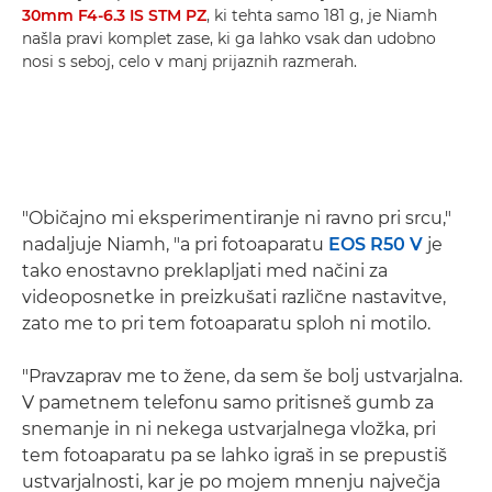
30mm F4-6.3 IS STM PZ
, ki tehta samo 181 g, je Niamh
našla pravi komplet zase, ki ga lahko vsak dan udobno
nosi s seboj, celo v manj prijaznih razmerah.
"Običajno mi eksperimentiranje ni ravno pri srcu,"
nadaljuje Niamh, "a pri fotoaparatu
EOS R50 V
je
tako enostavno preklapljati med načini za
videoposnetke in preizkušati različne nastavitve,
zato me to pri tem fotoaparatu sploh ni motilo.
"Pravzaprav me to žene, da sem še bolj ustvarjalna.
V pametnem telefonu samo pritisneš gumb za
snemanje in ni nekega ustvarjalnega vložka, pri
tem fotoaparatu pa se lahko igraš in se prepustiš
ustvarjalnosti, kar je po mojem mnenju največja