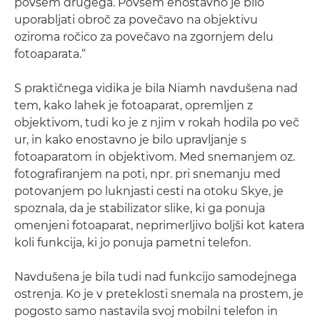
povsem drugega. Povsem enostavno je bilo
uporabljati obroč za povečavo na objektivu
oziroma ročico za povečavo na zgornjem delu
fotoaparata.“
S praktičnega vidika je bila Niamh navdušena nad
tem, kako lahek je fotoaparat, opremljen z
objektivom, tudi ko je z njim v rokah hodila po več
ur, in kako enostavno je bilo upravljanje s
fotoaparatom in objektivom. Med snemanjem oz.
fotografiranjem na poti, npr. pri snemanju med
potovanjem po luknjasti cesti na otoku Skye, je
spoznala, da je stabilizator slike, ki ga ponuja
omenjeni fotoaparat, neprimerljivo boljši kot katera
koli funkcija, ki jo ponuja pametni telefon.
Navdušena je bila tudi nad funkcijo samodejnega
ostrenja. Ko je v preteklosti snemala na prostem, je
pogosto samo nastavila svoj mobilni telefon in