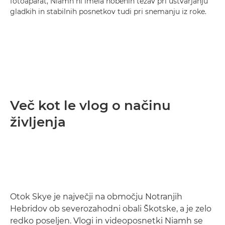
fotoaparat, Niamh ni imela nobenih težav pri ustvarjanju
gladkih in stabilnih posnetkov tudi pri snemanju iz roke.
Več kot le vlog o načinu
življenja
Otok Skye je največji na območju Notranjih
Hebridov ob severozahodni obali Škotske, a je zelo
redko poseljen. Vlogi in videoposnetki Niamh se