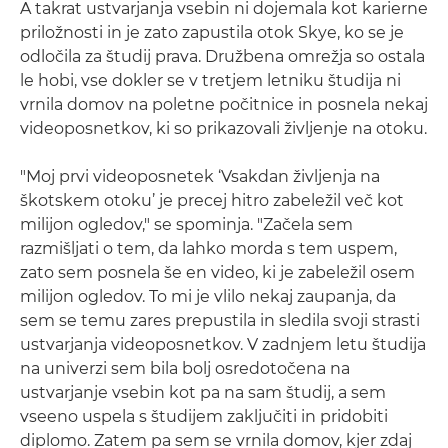
A takrat ustvarjanja vsebin ni dojemala kot karierne
priložnosti in je zato zapustila otok Skye, ko se je
odločila za študij prava. Družbena omrežja so ostala
le hobi, vse dokler se v tretjem letniku študija ni
vrnila domov na poletne počitnice in posnela nekaj
videoposnetkov, ki so prikazovali življenje na otoku.
"Moj prvi videoposnetek ‘Vsakdan življenja na
škotskem otoku’ je precej hitro zabeležil več kot
milijon ogledov," se spominja. "Začela sem
razmišljati o tem, da lahko morda s tem uspem,
zato sem posnela še en video, ki je zabeležil osem
milijon ogledov. To mi je vlilo nekaj zaupanja, da
sem se temu zares prepustila in sledila svoji strasti
ustvarjanja videoposnetkov. V zadnjem letu študija
na univerzi sem bila bolj osredotočena na
ustvarjanje vsebin kot pa na sam študij, a sem
vseeno uspela s študijem zaključiti in pridobiti
diplomo. Zatem pa sem se vrnila domov, kjer zdaj