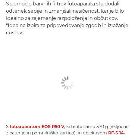
S pomočjo barvnih filtrov fotoaparata sta dodali
odtenek sepije in zmanjšali nasičenost, kar je bilo
idealno za zajemanje razpoloženja in občutkov.
"Idealna izbira za pripovedovanje zgodb in izražanje
čustev."
S
fotoaparatom EOS R50 V
, ki tehta samo 370 g (vključno
z baterijo in pomnilniško kartico), in objektivom
RF-S 14-