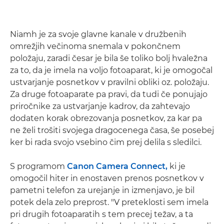
Niamh je za svoje glavne kanale v družbenih
omrežjih večinoma snemala v pokončnem
položaju, zaradi česar je bila še toliko bolj hvaležna
za to, da je imela na voljo fotoaparat, ki je omogočal
ustvarjanje posnetkov v pravilni obliki oz. položaju.
Za druge fotoaparate pa pravi, da tudi če ponujajo
priročnike za ustvarjanje kadrov, da zahtevajo
dodaten korak obrezovanja posnetkov, za kar pa
ne želi trošiti svojega dragocenega časa, še posebej
ker bi rada svojo vsebino čim prej delila s sledilci.
S programom
Canon Camera Connect,
ki je
omogočil hiter in enostaven prenos posnetkov v
pametni telefon za urejanje in izmenjavo, je bil
potek dela zelo preprost. "V preteklosti sem imela
pri drugih fotoaparatih s tem precej težav, a ta