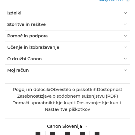
Izdelki
Storitve in rešitve
Pomoč in podpora
Učenje in izobraževanje
O družbi Canon
Moj račun
Pogoji in določila
Obvestilo o piškotkih
Dostopnost
Zasebnost
Izjava o sodobnem suženjstvu (PDF)
Domači uporabniki: kje kupiti
Poslovanje: kje kupiti
Nastavitve piškotkov
Canon Slovenija