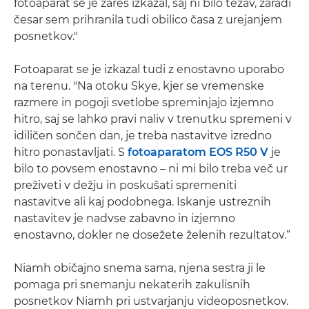
fotoaparat se je zares izkazal, saj ni bilo težav, zaradi
česar sem prihranila tudi obilico časa z urejanjem
posnetkov."
Fotoaparat se je izkazal tudi z enostavno uporabo
na terenu. "Na otoku Skye, kjer se vremenske
razmere in pogoji svetlobe spreminjajo izjemno
hitro, saj se lahko pravi naliv v trenutku spremeni v
idiličen sončen dan, je treba nastavitve izredno
hitro ponastavljati. S
fotoaparatom EOS R50 V
je
bilo to povsem enostavno – ni mi bilo treba več ur
preživeti v dežju in poskušati spremeniti
nastavitve ali kaj podobnega. Iskanje ustreznih
nastavitev je nadvse zabavno in izjemno
enostavno, dokler ne dosežete želenih rezultatov.“
Niamh običajno snema sama, njena sestra ji le
pomaga pri snemanju nekaterih zakulisnih
posnetkov Niamh pri ustvarjanju videoposnetkov.