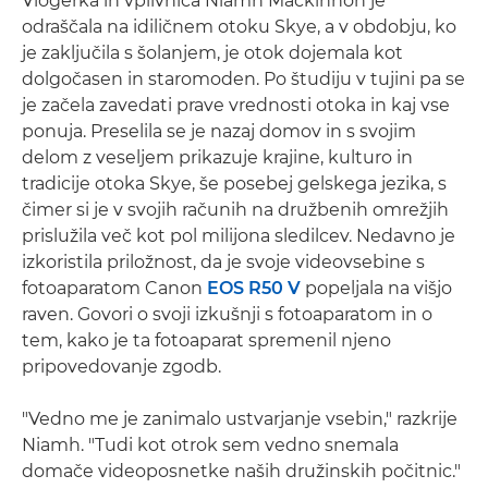
Vlogerka in vplivnica Niamh Mackinnon je
odraščala na idiličnem otoku Skye, a v obdobju, ko
je zaključila s šolanjem, je otok dojemala kot
dolgočasen in staromoden. Po študiju v tujini pa se
je začela zavedati prave vrednosti otoka in kaj vse
ponuja. Preselila se je nazaj domov in s svojim
delom z veseljem prikazuje krajine, kulturo in
tradicije otoka Skye, še posebej gelskega jezika, s
čimer si je v svojih računih na družbenih omrežjih
prislužila več kot pol milijona sledilcev. Nedavno je
izkoristila priložnost, da je svoje videovsebine s
fotoaparatom Canon
EOS R50 V
popeljala na višjo
raven. Govori o svoji izkušnji s fotoaparatom in o
tem, kako je ta fotoaparat spremenil njeno
pripovedovanje zgodb.
"Vedno me je zanimalo ustvarjanje vsebin," razkrije
Niamh. "Tudi kot otrok sem vedno snemala
domače videoposnetke naših družinskih počitnic."