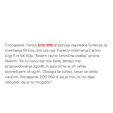
Fotoaparat Canon
EOS R50 V
ponuja napredne funkcije za
snemanje filmov, kot sta npr. funkciji snemanja Canon
Log 3 in 4K 60p. "Nisem ravno tehnična oseba," prizna
Niamh. "Ni to tisto, kar me žene, ženejo me
pripovedovanje zgodb in sporočila, ki jih lahko
posredujem drugim. Obstaja še toliko, česar se lahko
naučim, fotoaparat EOS R50 V pa je tisti, ki mi daje
občutek, da je to mogoče.“