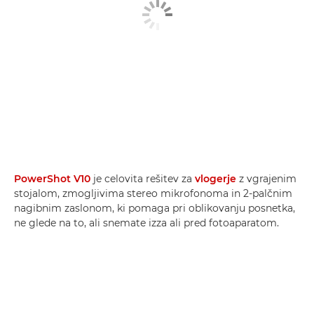
PowerShot V10
je celovita rešitev za
vlogerje
z vgrajenim
stojalom, zmogljivima stereo mikrofonoma in 2-palčnim
nagibnim zaslonom, ki pomaga pri oblikovanju posnetka,
ne glede na to, ali snemate izza ali pred fotoaparatom.