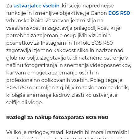
Za
ustvarjalce vsebin
, ki iščejo naprednejše
funkcije in izmenljive objektive, je Canon
EOS R50
vrhunska izbira. Zasnovan je z mislijo na
vsestranskost in zagotavlja prilagodljivost, ki je
potrebna za zajemanje osupljivih vizualnih
posnetkov za Instagram in TikTok. EOS R50
zagotavlja izjemno kakovost slike in nadzor nad
globino polja. Zagotavlja tudi natančno ostrenje v
načinu fotografiranja in snemanja videoposnetkov,
kar vam omogoča zajemanje ostrih in
profesionalno oblikovanih vsebin. Poleg tega je
EOS R50 opremljen z gibljivim zaslonom na dotik,
ki olajša snemanje kadrov, zlasti ko ustvarjate
selfije ali vloge.
Razlogi za nakup fotoaparata EOS R50
Veliko je razlogov, zaradi katerih bi morali razmisliti