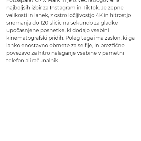
Fotoaparat G7 X Mark III je iz več razlogov ena
najboljših izbir za Instagram in TikTok. Je žepne
velikosti in lahek, z ostro ločljivostjo 4K in hitrostjo
snemanja do 120 sličic na sekundo za gladke
upočasnjene posnetke, ki dodajo vsebini
kinematografski pridih. Poleg tega ima zaslon, ki ga
lahko enostavno obrnete za selfije, in brezžično
povezavo za hitro nalaganje vsebine v pametni
telefon ali računalnik.