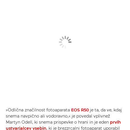
»Odlična značilnost fotoaparata
EOS R50
je ta, da ve, kdaj
snema navpično ali vodoravno,« je povedal vplivnež
Martyn Odell, ki snema prispevke o hrani in je eden
prvih
ustvarjalcev vsebin
, ki je brezzrcalni fotoaparat uporabil