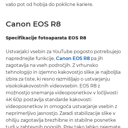
vašo pot od hobija do poklicne kariere.
Canon EOS R8
Specifikacije fotoaparata EOS R8
Ustvarjalci vsebin za YouTube pogosto potrebujejo
naprednejše funkcije,
Canon EOS R8
pa jih
zagotavlja na vseh področjih. Z vrhunsko
tehnologijo in izjemno kakovostjo slike je najboljša
izbira za tiste, ki resno razmišljajo o ustvarjanju
visokokakovostnih videovsebin. EOS R8 z
možnostjo snemanja videoposnetkov v ločljivosti
4K 60p postavlja standarde kakovosti
videoposnetkov in omogoča ustvarjanje vsebin z
neprimerljivo jasnostjo. Zaradi stabilizacije slike v
ohišju zagotavlja brezhibne in stabilne posnetke
tudi v zahtevnih pogojih. Prav tako lahko zajemate