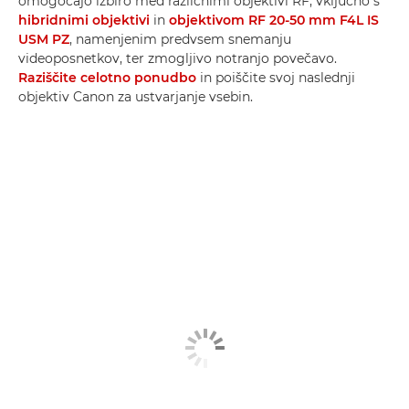
omogočajo izbiro med različnimi objektivi RF, vključno s
hibridnimi objektivi
in
objektivom RF 20-50 mm F4L IS
USM PZ
, namenjenim predvsem snemanju
videoposnetkov, ter zmogljivo notranjo povečavo.
Raziščite celotno ponudbo
in poiščite svoj naslednji
objektiv Canon za ustvarjanje vsebin.