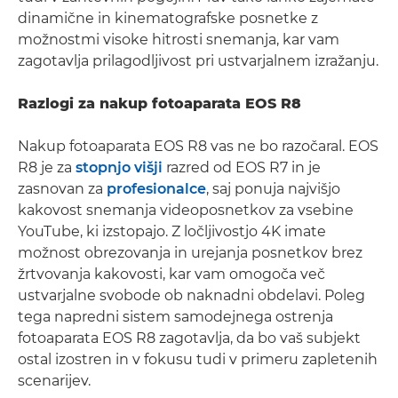
dinamične in kinematografske posnetke z
možnostmi visoke hitrosti snemanja, kar vam
zagotavlja prilagodljivost pri ustvarjalnem izražanju.
Razlogi za nakup fotoaparata EOS R8
Nakup fotoaparata EOS R8 vas ne bo razočaral. EOS
R8 je za
stopnjo višji
razred od EOS R7 in je
zasnovan za
profesionalce
, saj ponuja najvišjo
kakovost snemanja videoposnetkov za vsebine
YouTube, ki izstopajo. Z ločljivostjo 4K imate
možnost obrezovanja in urejanja posnetkov brez
žrtvovanja kakovosti, kar vam omogoča več
ustvarjalne svobode ob naknadni obdelavi. Poleg
tega napredni sistem samodejnega ostrenja
fotoaparata EOS R8 zagotavlja, da bo vaš subjekt
ostal izostren in v fokusu tudi v primeru zapletenih
scenarijev.