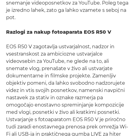
snemanje videoposnetkov za YouTube. Poleg tega
je izredno lahek, zato ga lahko vzamete s seboj na
pot.
Razlogi za nakup fotoaparata EOS R50 V
EOS R50 V zagotavlja ustvarjalnost, nadzor in
vsestranskost za ambiciozne ustvarjalce
videovsebin za YouTube, ne glede na to, ali
snemate vlog, prenašate v živo ali ustvarjate
dokumentarne in filmske projekte. Zamenljiv
objektiv pomeni, da lahko svobodno nadzorujete
videz in vtis svojih posnetkov, namenski navpični
nastavek za stativ in oznake razmerja pa
omogočajo enostavno spreminjanje kompozicije
med vlogi, posnetki v živo ali kratkimi posnetki.
Ustvarjanje s fotoaparatom EOS R50 V je priročno
tudi zaradi enostavnega prenosa prek omrežja Wi-
Fi ali USB-ja in praktičnega gumba LIVE za hiter