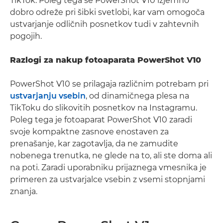
TikTok. Poleg tega se PowerShot V10 izjemno
dobro odreže pri šibki svetlobi, kar vam omogoča
ustvarjanje odličnih posnetkov tudi v zahtevnih
pogojih.
Razlogi za nakup fotoaparata PowerShot V10
PowerShot V10 se prilagaja različnim potrebam pri
ustvarjanju vsebin
, od dinamičnega plesa na
TikToku do slikovitih posnetkov na Instagramu.
Poleg tega je fotoaparat PowerShot V10 zaradi
svoje kompaktne zasnove enostaven za
prenašanje, kar zagotavlja, da ne zamudite
nobenega trenutka, ne glede na to, ali ste doma ali
na poti. Zaradi uporabniku prijaznega vmesnika je
primeren za ustvarjalce vsebin z vsemi stopnjami
znanja.