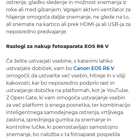
ostrenje, gladko sledenje in možnost snemanja iz
roke ali med gibanjem. Vgrajen aktivni ventilator za
hlajenje omogoča daljše snemanje, ne glede na to,
ali snemate na kartico ali prek HDMI-ja ali USB-ja za
neposredno predvajanje.
Razlogi za nakup fotoaparata EOS R6 V
Če želite ustvarjati vsebine, s katerimi lahko
ustvarjate dobiček, vam bo
Canon EOS R6 V
omogočil, da ustvarite več vsebin, hitreje in v višji
kakovosti, kar bo neposredno podprlo rast in
ustvarjanje dobička na platformah, kot je YouTube.
Z Open Gate, ki vam omogoča ustvarjanje vsebin
za več platform iz enega posnetka, ter kombinacijo
inteligentnega samodejnega ostrenja, vrtljivega
zaslona, sprednjega gumba za snemanje in
kontrolne lučke, ki poenostavljajo samostojno
snemanje, bo naložba v ta fotoaparat pospešila