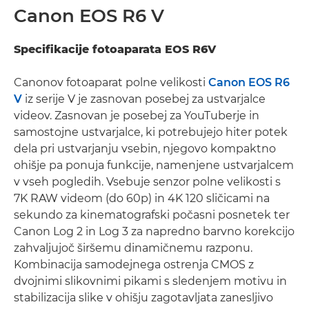
Canon EOS R6 V
Specifikacije fotoaparata EOS R6V
Canonov fotoaparat polne velikosti
Canon EOS R6
V
iz serije V je zasnovan posebej za ustvarjalce
videov. Zasnovan je posebej za YouTuberje in
samostojne ustvarjalce, ki potrebujejo hiter potek
dela pri ustvarjanju vsebin, njegovo kompaktno
ohišje pa ponuja funkcije, namenjene ustvarjalcem
v vseh pogledih. Vsebuje senzor polne velikosti s
7K RAW videom (do 60p) in 4K 120 sličicami na
sekundo za kinematografski počasni posnetek ter
Canon Log 2 in Log 3 za napredno barvno korekcijo
zahvaljujoč širšemu dinamičnemu razponu.
Kombinacija samodejnega ostrenja CMOS z
dvojnimi slikovnimi pikami s sledenjem motivu in
stabilizacija slike v ohišju zagotavljata zanesljivo