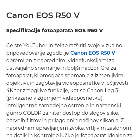
Canon EOS R50 V
Specifikacije fotoaparata EOS R50 V
Če ste YouTuber in želite razširiti svoje vizualno
pripovedovanje zgodb, je
Canon EOS R50 V
opremljen z naprednimi videofunkcijami za
ustvarjalno snemanje in boljši nadzor. Gre za
fotoaparat, ki omogoča snemanje z izmenljivimi
objektivi, in zagotavlja videoposnetke v ločljivosti
4K ter zmogljive funkcije, kot so Canon Log 3
(prikazano v zgornjem videoposnetku),
inteligentno samodejno ostrenje in namenski
gumb COLOR za hiter dostop do slogov slike,
barvnih filtrov in prilagojenih načinov slikanja. Z
naprednim upravljanjem zvoka, vrtljivim zaslonom
na dotik in kontrolno lučko je fotoaparat idealen za