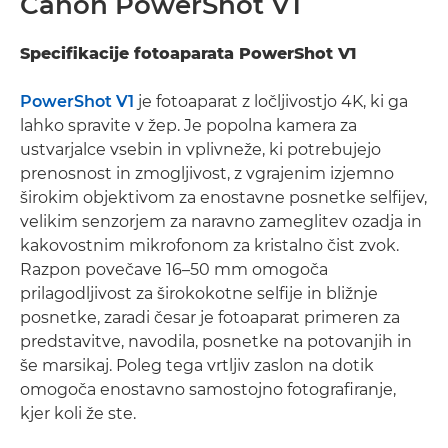
Canon PowerShot V1
Specifikacije fotoaparata PowerShot V1
PowerShot V1
je fotoaparat z ločljivostjo 4K, ki ga
lahko spravite v žep. Je popolna kamera za
ustvarjalce vsebin in vplivneže, ki potrebujejo
prenosnost in zmogljivost, z vgrajenim izjemno
širokim objektivom za enostavne posnetke selfijev,
velikim senzorjem za naravno zameglitev ozadja in
kakovostnim mikrofonom za kristalno čist zvok.
Razpon povečave 16–50 mm omogoča
prilagodljivost za širokokotne selfije in bližnje
posnetke, zaradi česar je fotoaparat primeren za
predstavitve, navodila, posnetke na potovanjih in
še marsikaj. Poleg tega vrtljiv zaslon na dotik
omogoča enostavno samostojno fotografiranje,
kjer koli že ste.