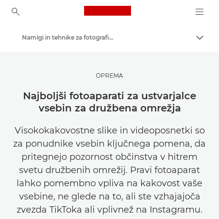
Canon Logo, back to ho
Namigi in tehnike za fotografiranje in tiskanje
Prekl
Canon
Poiščite navdih | Nasveti in nakupovalni vodniki za fotografiranje in tiskanje
OPREMA
Najboljši fotoaparati za ustvarjalce
vsebin za družbena omrežja
Visokokakovostne slike in videoposnetki so
za ponudnike vsebin ključnega pomena, da
pritegnejo pozornost občinstva v hitrem
svetu družbenih omrežij. Pravi fotoaparat
lahko pomembno vpliva na kakovost vaše
vsebine, ne glede na to, ali ste vzhajajoča
zvezda TikToka ali vplivnež na Instagramu.