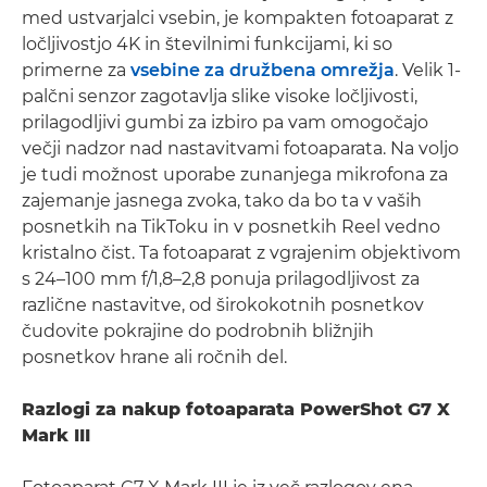
med ustvarjalci vsebin, je kompakten fotoaparat z
ločljivostjo 4K in številnimi funkcijami, ki so
primerne za
vsebine za družbena omrežja
. Velik 1-
palčni senzor zagotavlja slike visoke ločljivosti,
prilagodljivi gumbi za izbiro pa vam omogočajo
večji nadzor nad nastavitvami fotoaparata. Na voljo
je tudi možnost uporabe zunanjega mikrofona za
zajemanje jasnega zvoka, tako da bo ta v vaših
posnetkih na TikToku in v posnetkih Reel vedno
kristalno čist. Ta fotoaparat z vgrajenim objektivom
s 24–100 mm f/1,8–2,8 ponuja prilagodljivost za
različne nastavitve, od širokokotnih posnetkov
čudovite pokrajine do podrobnih bližnjih
posnetkov hrane ali ročnih del.
Razlogi za nakup fotoaparata PowerShot G7 X
Mark III