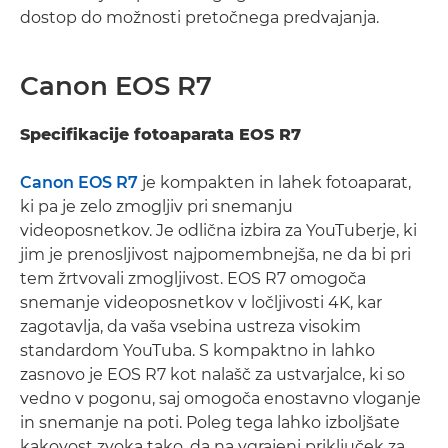
dostop do možnosti pretočnega predvajanja.
Canon EOS R7
Specifikacije fotoaparata EOS R7
Canon EOS R7
je kompakten in lahek fotoaparat,
ki pa je zelo zmogljiv pri snemanju
videoposnetkov. Je odlična izbira za YouTuberje, ki
jim je prenosljivost najpomembnejša, ne da bi pri
tem žrtvovali zmogljivost. EOS R7 omogoča
snemanje videoposnetkov v ločljivosti 4K, kar
zagotavlja, da vaša vsebina ustreza visokim
standardom YouTuba. S kompaktno in lahko
zasnovo je EOS R7 kot nalašč za ustvarjalce, ki so
vedno v pogonu, saj omogoča enostavno vloganje
in snemanje na poti. Poleg tega lahko izboljšate
kakovost zvoka tako, da na vgrajeni priključek za