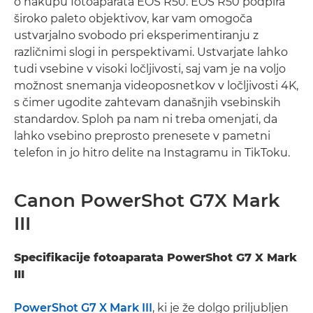
o nakupu fotoaparata EOS R50. EOS R50 podpira
široko paleto objektivov, kar vam omogoča
ustvarjalno svobodo pri eksperimentiranju z
različnimi slogi in perspektivami. Ustvarjate lahko
tudi vsebine v visoki ločljivosti, saj vam je na voljo
možnost snemanja videoposnetkov v ločljivosti 4K,
s čimer ugodite zahtevam današnjih vsebinskih
standardov. Sploh pa nam ni treba omenjati, da
lahko vsebino preprosto prenesete v pametni
telefon in jo hitro delite na Instagramu in TikToku.
Canon PowerShot G7X Mark
III
Specifikacije fotoaparata PowerShot G7 X Mark
III
PowerShot G7 X Mark III
, ki je že dolgo priljubljen