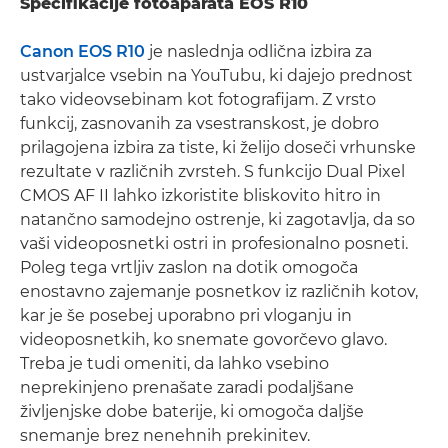
Specifikacije fotoaparata EOS R10
Canon EOS R10
je naslednja odlična izbira za
ustvarjalce vsebin na YouTubu, ki dajejo prednost
tako videovsebinam kot fotografijam. Z vrsto
funkcij, zasnovanih za vsestranskost, je dobro
prilagojena izbira za tiste, ki želijo doseči vrhunske
rezultate v različnih zvrsteh. S funkcijo Dual Pixel
CMOS AF II lahko izkoristite bliskovito hitro in
natančno samodejno ostrenje, ki zagotavlja, da so
vaši videoposnetki ostri in profesionalno posneti.
Poleg tega vrtljiv zaslon na dotik omogoča
enostavno zajemanje posnetkov iz različnih kotov,
kar je še posebej uporabno pri vloganju in
videoposnetkih, ko snemate govorčevo glavo.
Treba je tudi omeniti, da lahko vsebino
neprekinjeno prenašate zaradi podaljšane
življenjske dobe baterije, ki omogoča daljše
snemanje brez nenehnih prekinitev.