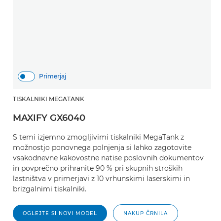
Primerjaj
TISKALNIKI MEGATANK
MAXIFY GX6040
S temi izjemno zmogljivimi tiskalniki MegaTank z
možnostjo ponovnega polnjenja si lahko zagotovite
vsakodnevne kakovostne natise poslovnih dokumentov
in povprečno prihranite 90 % pri skupnih stroških
lastništva v primerjavi z 10 vrhunskimi laserskimi in
brizgalnimi tiskalniki.
OGLEJTE SI NOVI MODEL
NAKUP ČRNILA