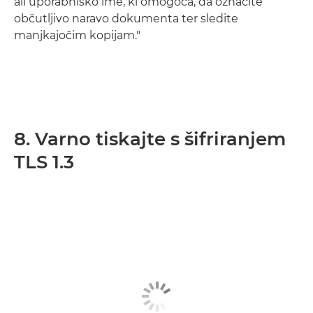
ali uporabniško ime, ki omogoča, da označite
občutljivo naravo dokumenta ter sledite
manjkajočim kopijam."
8. Varno tiskajte s šifriranjem
TLS 1.3