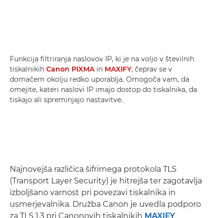
Funkcija filtriranja naslovov IP, ki je na voljo v številnih
tiskalnikih
Canon PIXMA
in
MAXIFY
, čeprav se v
domačem okolju redko uporablja. Omogoča vam, da
omejite, kateri naslovi IP imajo dostop do tiskalnika, da
tiskajo ali spreminjajo nastavitve.
Najnovejša različica šifrirnega protokola TLS
(Transport Layer Security) je hitrejša ter zagotavlja
izboljšano varnost pri povezavi tiskalnika in
usmerjevalnika. Družba Canon je uvedla podporo
za TLS 1.3 pri Canonovih tiskalnikih
MAXIFY