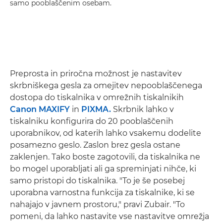
samo pooblaščenim osebam.
Preprosta in priročna možnost je nastavitev
skrbniškega gesla za omejitev nepooblaščenega
dostopa do tiskalnika v omrežnih tiskalnikih
Canon MAXIFY
in
PIXMA.
Skrbnik lahko v
tiskalniku konfigurira do 20 pooblaščenih
uporabnikov, od katerih lahko vsakemu dodelite
posamezno geslo. Zaslon brez gesla ostane
zaklenjen. Tako boste zagotovili, da tiskalnika ne
bo mogel uporabljati ali ga spreminjati nihče, ki
samo pristopi do tiskalnika. "To je še posebej
uporabna varnostna funkcija za tiskalnike, ki se
nahajajo v javnem prostoru," pravi Zubair. "To
pomeni, da lahko nastavite vse nastavitve omrežja