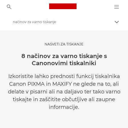
Canon Logo, back to ho
načinov za varno tiskanje
Prekl
Canon
Poiščite navdih | Nasveti in nakupovalni vodniki za fotografiranje in tiskanje
NASVETI ZA TISKANJE
Namigi in tehnike za fotografiranje in tiskanje
8 načinov za varno tiskanje s
Canonovimi tiskalniki
Izkoristite lahko prednosti funkcij tiskalnika
Canon PIXMA in MAXIFY ne glede na to, ali
delate v pisarni ali na daljavo ter tako varno
tiskajte in zaščitite občutljive ali zaupne
informacije.