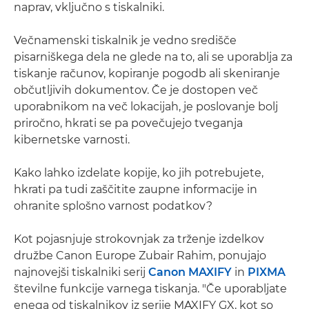
naprav, vključno s tiskalniki.
Večnamenski tiskalnik je vedno središče
pisarniškega dela ne glede na to, ali se uporablja za
tiskanje računov, kopiranje pogodb ali skeniranje
občutljivih dokumentov. Če je dostopen več
uporabnikom na več lokacijah, je poslovanje bolj
priročno, hkrati se pa povečujejo tveganja
kibernetske varnosti.
Kako lahko izdelate kopije, ko jih potrebujete,
hkrati pa tudi zaščitite zaupne informacije in
ohranite splošno varnost podatkov?
Kot pojasnjuje strokovnjak za trženje izdelkov
družbe Canon Europe Zubair Rahim, ponujajo
najnovejši tiskalniki serij
Canon MAXIFY
in
PIXMA
številne funkcije varnega tiskanja. "Če uporabljate
enega od tiskalnikov iz serije MAXIFY GX, kot so