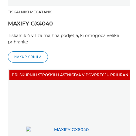
TISKALNIKI MEGATANK
MAXIFY GX4040
Tiskalnik 4 v 1 za majhna podjetja, ki omogoča velike
prihranke
NAKUP ČRNILA
PRI SKUPNIH STROŠKIH LASTNIŠTVA V POVPREČJU PRIHRANITE 9