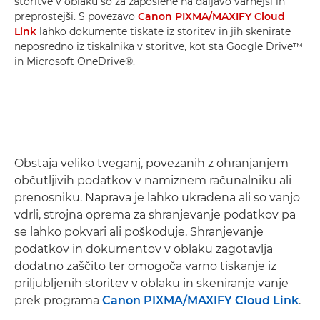
storitve v oblaku so za zaposlene na daljavo varnejši in
preprostejši. S povezavo
Canon PIXMA/MAXIFY Cloud
Link
lahko dokumente tiskate iz storitev in jih skenirate
neposredno iz tiskalnika v storitve, kot sta Google Drive™
in Microsoft OneDrive®.
Obstaja veliko tveganj, povezanih z ohranjanjem
občutljivih podatkov v namiznem računalniku ali
prenosniku. Naprava je lahko ukradena ali so vanjo
vdrli, strojna oprema za shranjevanje podatkov pa
se lahko pokvari ali poškoduje. Shranjevanje
podatkov in dokumentov v oblaku zagotavlja
dodatno zaščito ter omogoča varno tiskanje iz
priljubljenih storitev v oblaku in skeniranje vanje
prek programa
Canon PIXMA/MAXIFY Cloud Link
.