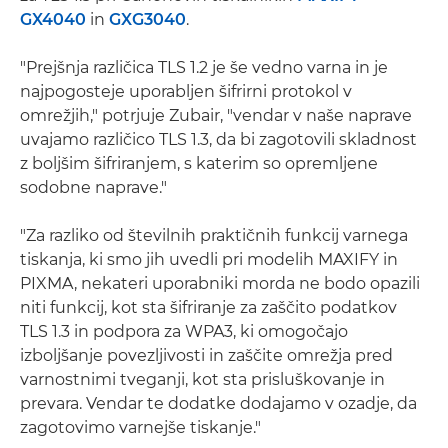
GX4040
in
GXG3040
.
"Prejšnja različica TLS 1.2 je še vedno varna in je
najpogosteje uporabljen šifrirni protokol v
omrežjih," potrjuje Zubair, "vendar v naše naprave
uvajamo različico TLS 1.3, da bi zagotovili skladnost
z boljšim šifriranjem, s katerim so opremljene
sodobne naprave."
"Za razliko od številnih praktičnih funkcij varnega
tiskanja, ki smo jih uvedli pri modelih MAXIFY in
PIXMA, nekateri uporabniki morda ne bodo opazili
niti funkcij, kot sta šifriranje za zaščito podatkov
TLS 1.3 in podpora za WPA3, ki omogočajo
izboljšanje povezljivosti in zaščite omrežja pred
varnostnimi tveganji, kot sta prisluškovanje in
prevara. Vendar te dodatke dodajamo v ozadje, da
zagotovimo varnejše tiskanje."