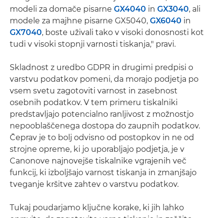
modeli za domače pisarne
GX4040
in
GX3040
, ali
modele za majhne pisarne GX5040,
GX6040
in
GX7040
, boste uživali tako v visoki donosnosti kot
tudi v visoki stopnji varnosti tiskanja," pravi.
Skladnost z uredbo GDPR in drugimi predpisi o
varstvu podatkov pomeni, da morajo podjetja po
vsem svetu zagotoviti varnost in zasebnost
osebnih podatkov. V tem primeru tiskalniki
predstavljajo potencialno ranljivost z možnostjo
nepooblaščenega dostopa do zaupnih podatkov.
Čeprav je to bolj odvisno od postopkov in ne od
strojne opreme, ki jo uporabljajo podjetja, je v
Canonove najnovejše tiskalnike vgrajenih več
funkcij, ki izboljšajo varnost tiskanja in zmanjšajo
tveganje kršitve zahtev o varstvu podatkov.
Tukaj poudarjamo ključne korake, ki jih lahko