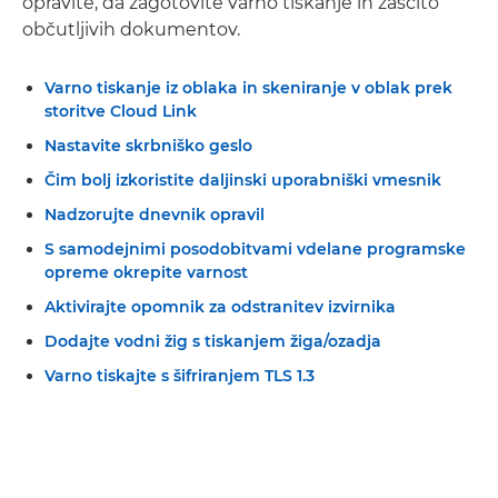
opravite, da zagotovite varno tiskanje in zaščito
občutljivih dokumentov.
Varno tiskanje iz oblaka in skeniranje v oblak prek
storitve Cloud Link
Nastavite skrbniško geslo
Čim bolj izkoristite daljinski uporabniški vmesnik
Nadzorujte dnevnik opravil
S samodejnimi posodobitvami vdelane programske
opreme okrepite varnost
Aktivirajte opomnik za odstranitev izvirnika
Dodajte vodni žig s tiskanjem žiga/ozadja
Varno tiskajte s šifriranjem TLS 1.3