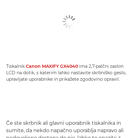
Tiskalnik
Canon MAXIFY GX4040
ima 2,7-palčni zaslon
LCD na dotik, s katerim lahko nastavite skrbniško geslo,
upravljate uporabnike in prikažete zgodovino opravil.
Če ste skrbnik ali glavni uporabnik tiskalnika in
sumite, da nekdo napačno uporablja napravo ali
nedovoljeno dostopa do nje, lahko to opazite z