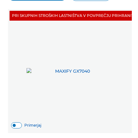
PRI SKUPNIH STROŠKIH LASTNIŠTVA V POVPREČJU PRIHRANITE 9
Primerjaj