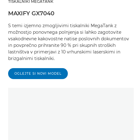
TISKALNIKI MEGATANK
MAXIFY GX7040
S temi izjemno zmogljivimi tiskalniki MegaTank z
možnostjo ponovnega polnjenja si lahko zagotovite
vsakodnevne kakovostne natise poslovnih dokumentov
in povprečno prihranite 90 % pri skupnih stroških
lastništva v primerjavi z 10 vrhunskimi laserskimi in
brizgalnimi tiskalniki.
OGLEJTE SI NOVI MODEL