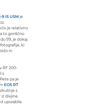
-9 IS USM
je
oz.
tiv je relativno
a to goriščno
 do f/9, je dokaj
tografije, ki
težo in
iv RF 200-
l s
 Pete pa je
tom
EOS R7
.
izkušnje s
iz divjine.
ed uporabila