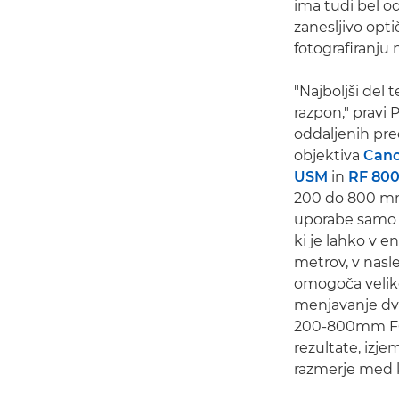
ima tudi bel o
zanesljivo opti
fotografiranju 
"Najboljši del 
razpon," pravi P
oddaljenih pre
objektiva
Cano
USM
in
RF 800
200 do 800 mm
uporabe samo 
ki je lahko v 
metrov, v nasl
omogoča veliko
menjavanje dve
200-800mm F6.
rezultate, izje
razmerje med k