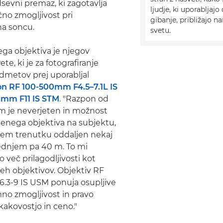
dsevni premaz, ki zagotavlja
ljudje, ki uporabljaj
čno zmogljivost pri
gibanje, približajo 
na soncu.
svetu.
tega objektiva je njegov
ete, ki je za fotografiranje
dmetov prej uporabljal
n RF 100-500mm F4.5–7.1L IS
mm F11 IS STM
. "Razpon od
 je neverjeten in možnost
enega objektiva na subjektu,
enem trenutku oddaljen nekaj
ednjem pa 40 m. To mi
 več prilagodljivosti kot
h objektivov. Objektiv RF
3-9 IS USM ponuja osupljive
mno zmogljivost in pravo
akovostjo in ceno."