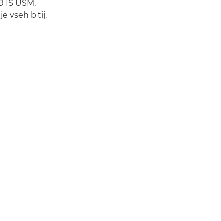
9 IS USM,
je vseh bitij.