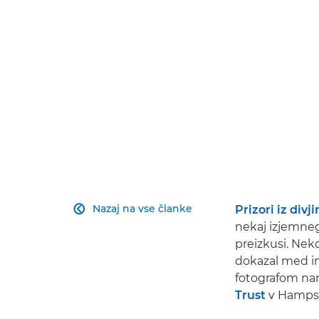
Nazaj na vse članke
Prizori iz divj

nekaj izjemneg
preizkusi. Nek
dokazal med in
fotografom nar
Trust
v Hampsh