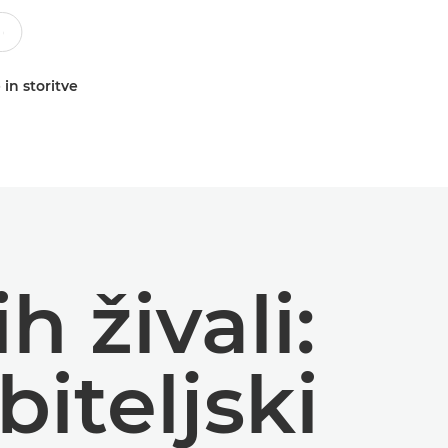
 in storitve
h živali:
biteljski