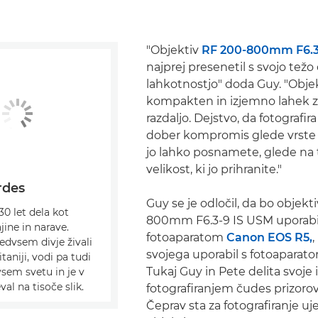
"Objektiv
RF 200-800mm F6.3
najprej presenetil s svojo težo 
lahkotnostjo" doda Guy. "Objek
kompakten in izjemno lahek z
razdaljo. Dejstvo, da fotografira
dober kompromis glede vrste fo
jo lahko posnamete, glede na 
velikost, ki jo prihranite."
rdes
Guy se je odločil, da bo objekt
30 let dela kot
800mm F6.3-9 IS USM uporabi
jine in narave.
fotoaparatom
Canon EOS R5,
,
edvsem divje živali
svojega uporabil s fotoapara
itaniji, vodi pa tudi
Tukaj Guy in Pete delita svoje 
sem svetu in je v
val na tisoče slik.
fotografiranjem čudes prizorov 
Čeprav sta za fotografiranje uj