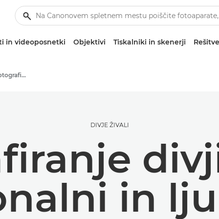
i in videoposnetki
Objektivi
Tiskalniki in skenerji
Rešitve
Namigi in tehnike za fotografiranje in tiskanje
DIVJE ŽIVALI
iranje divji
nalni in lju