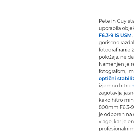
Pete in Guy sta
uporabila obje
F6.3-9 IS USM
,
goriščno razda
fotografiranje ž
položaja, ne da 
Namenjen je re
fotografom, i
optični stabili
izjemno hitro,
zagotavlja jasn
kako hitro min
800mm F6.3-9 
je odporen na 
vlago, kar je
profesionalni