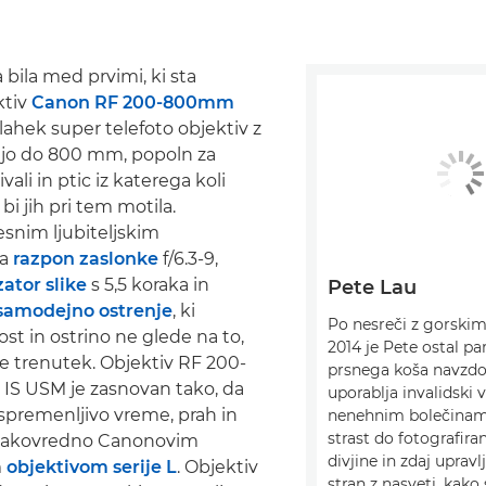
 bila med prvimi, ki sta
ktiv
Canon RF 200-800mm
 lahek super telefoto objektiv z
ljo do 800 mm, popoln za
ivali in ptic iz katerega koli
bi jih pri tem motila.
snim ljubiteljskim
ma
razpon zaslonke
f/6.3-9,
zator slike
s 5,5 koraka in
Pete Lau
samodejno ostrenje
, ki
Po nesreči z gorski
ost in ostrino ne glede na to,
2014 je Pete ostal par
e trenutek. Objektiv RF 200-
prsnega koša navzdol
IS USM je zasnovan tako, da
uporablja invalidski 
spremenljivo vreme, prah in
nenehnim bolečinam 
strast do fotografiran
 enakovredno Canonovim
divjine in zdaj upravl
m
objektivom serije L
. Objektiv
stran z nasveti, kako