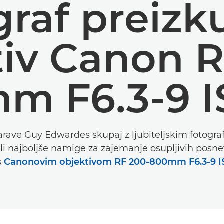
graf preizk
tiv Canon R
m F6.3-9 
arave Guy Edwardes skupaj z ljubiteljskim fotog
i najboljše namige za zajemanje osupljivih posnet
s
Canonovim objektivom RF 200-800mm F6.3-9 