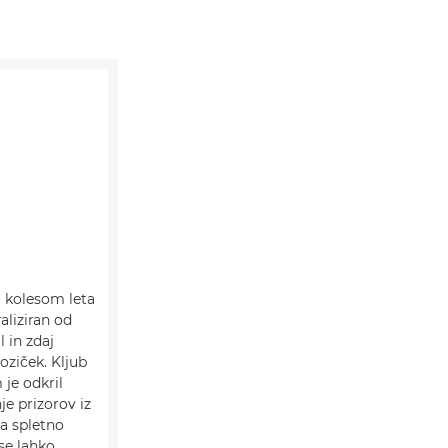
m kolesom leta
aliziran od
 in zdaj
voziček. Kljub
je odkril
je prizorov iz
ja spletno
 se lahko