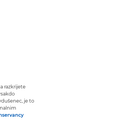
a razkrijete
 vsakdo
avdušenec, je to
onalnim
nservancy