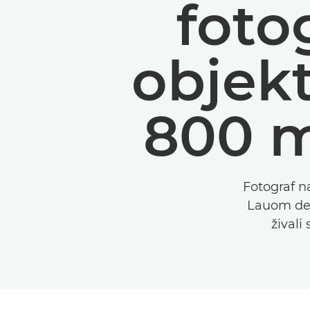
foto
objek
800 m
Fotograf n
Lauom del
živali 