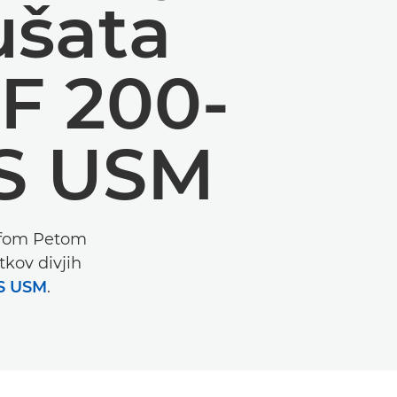
ušata
F 200-
IS USM
rafom Petom
kov divjih
IS USM
.