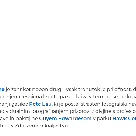
ine
je žanr kot noben drug – vsak trenutek je priložnost, d
a, njena resnična lepota pa se skriva v tem, da se lahko
danji gasilec
Pete Lau
, ki je postal strasten fotografski n
dividualnim fotografiranjem prizorov iz divjine s profesi
ave in pokrajine
Guyem Edwardesom
v parku
Hawk Co
iru v Združenem kraljestvu.