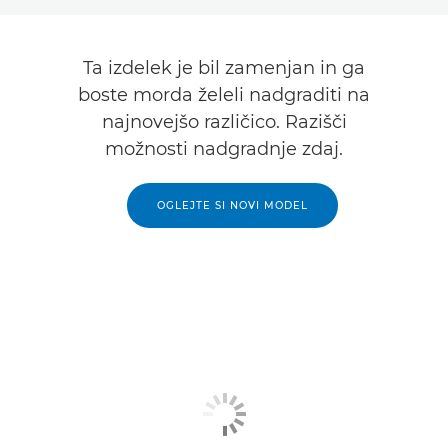
Pregled
Ta izdelek je bil zamenjan in ga
Tehnični podatki
boste morda želeli nadgraditi na
najnovejšo različico. Razišči
Galerija
možnosti nadgradnje zdaj.
OGLEJTE SI NOVI MODEL