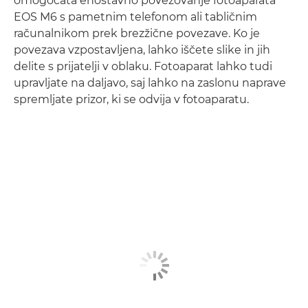
omogočata enostavno povezovanje fotoaparata
EOS M6 s pametnim telefonom ali tabličnim
računalnikom prek brezžične povezave. Ko je
povezava vzpostavljena, lahko iščete slike in jih
delite s prijatelji v oblaku. Fotoaparat lahko tudi
upravljate na daljavo, saj lahko na zaslonu naprave
spremljate prizor, ki se odvija v fotoaparatu.