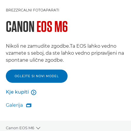
BREZZRCALNI FOTOAPARATI
CANON
EOS M6
Nikoli ne zamudite zgodbe.Ta EOS lahko vedno
vzamete s seboj, da ste lahko vedno pripravljeni na
spontane ulične zgodbe.
OGLEJTE SI NOVI MODEL
Kje kupiti

Kje kupiti
Galerija

Galerija
Canon EOS M6
Toggle breadcrumbs