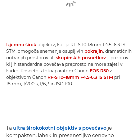
Izjemno širok
objektiv, kot je RF-S 10-18mm F4.5.-6,3 IS
STM, omogoča snemanje osupljivih
pokrajin
, dramatičnih
notranjih prostorov ali
skupinskih posnetkov
– prizorov,
ki jih standardna povečava preprosto ne more zajeti v
kader. Posneto s fotoaparatom Canon
EOS R50
z
objektivom Canon
RF-S 10–18mm F4.5-6.3 IS STM
pri
18 mm, 1/200 s, f/6,3 in ISO 100.
Ta
ultra širokokotni objektiv s povečavo
je
kompakten, lahek in presenetljivo cenovno