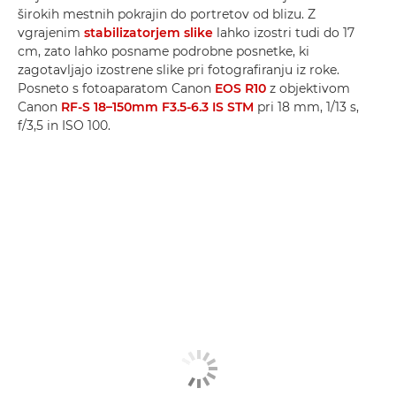
širokih mestnih pokrajin do portretov od blizu. Z
vgrajenim
stabilizatorjem slike
lahko izostri tudi do 17
cm, zato lahko posname podrobne posnetke, ki
zagotavljajo izostrene slike pri fotografiranju iz roke.
Posneto s fotoaparatom Canon
EOS R10
z objektivom
Canon
RF-S 18–150mm F3.5-6.3 IS STM
pri 18 mm, 1/13 s,
f/3,5 in ISO 100.