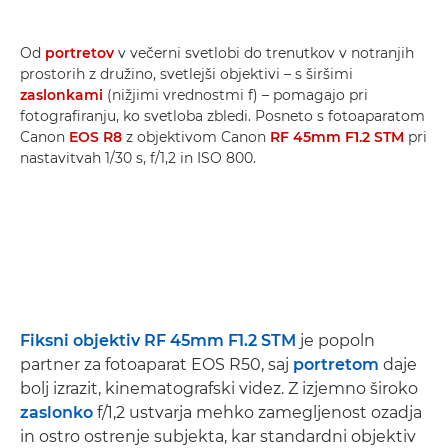
Od
portretov
v večerni svetlobi do trenutkov v notranjih
prostorih z družino, svetlejši objektivi – s širšimi
zaslonkami
(nižjimi vrednostmi f) – pomagajo pri
fotografiranju, ko svetloba zbledi. Posneto s fotoaparatom
Canon
EOS R8
z objektivom Canon
RF 45mm F1.2 STM
pri
nastavitvah 1/30 s, f/1,2 in ISO 800.
Fiksni objektiv
RF 45mm F1.2 STM
je popoln
partner za fotoaparat EOS R50, saj
portretom
daje
bolj izrazit, kinematografski videz. Z izjemno široko
zaslonko
f/1,2 ustvarja mehko zamegljenost ozadja
in ostro ostrenje subjekta, kar standardni objektiv