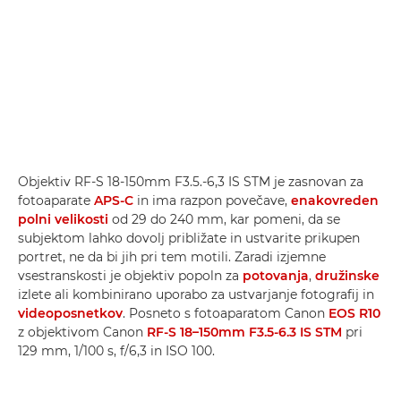
Objektiv RF-S 18-150mm F3.5.-6,3 IS STM je zasnovan za
fotoaparate
APS-C
in ima razpon povečave,
enakovreden
polni velikosti
od 29 do 240 mm, kar pomeni, da se
subjektom lahko dovolj približate in ustvarite prikupen
portret, ne da bi jih pri tem motili. Zaradi izjemne
vsestranskosti je objektiv popoln za
potovanja
,
družinske
izlete ali kombinirano uporabo za ustvarjanje fotografij in
videoposnetkov
. Posneto s fotoaparatom Canon
EOS R10
z objektivom Canon
RF-S 18–150mm F3.5-6.3 IS STM
pri
129 mm, 1/100 s, f/6,3 in ISO 100.