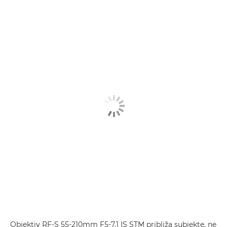
Objektiv RF-S 55-210mm F5-7.1 IS STM približa subjekte, ne