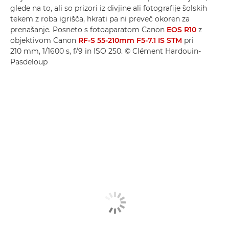
glede na to, ali so prizori iz divjine ali fotografije šolskih
tekem z roba igrišča, hkrati pa ni preveč okoren za
prenašanje. Posneto s fotoaparatom Canon
EOS R10
z
objektivom Canon
RF-S 55-210mm F5-7.1 IS STM
pri
210 mm, 1/1600 s, f/9 in ISO 250. © Clément Hardouin-
Pasdeloup