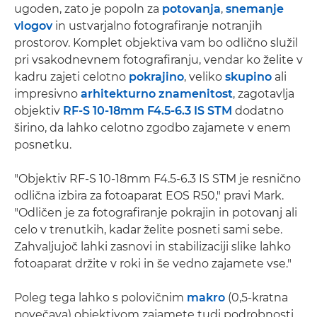
ugoden, zato je popoln za
potovanja
,
snemanje
vlogov
in ustvarjalno fotografiranje notranjih
prostorov. Komplet objektiva vam bo odlično služil
pri vsakodnevnem fotografiranju, vendar ko želite v
kadru zajeti celotno
pokrajino
, veliko
skupino
ali
impresivno
arhitekturno znamenitost
, zagotavlja
objektiv
RF-S 10-18mm F4.5-6.3 IS STM
dodatno
širino, da lahko celotno zgodbo zajamete v enem
posnetku.
"Objektiv RF-S 10-18mm F4.5-6.3 IS STM je resnično
odlična izbira za fotoaparat EOS R50," pravi Mark.
"Odličen je za fotografiranje pokrajin in potovanj ali
celo v trenutkih, kadar želite posneti sami sebe.
Zahvaljujoč lahki zasnovi in stabilizaciji slike lahko
fotoaparat držite v roki in še vedno zajamete vse."
Poleg tega lahko s polovičnim
makro
(0,5-kratna
povečava) objektivom zajamete tudi podrobnosti