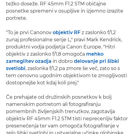
težko doseže. RF 45mm F1.2 STM običajne
posnetke spremeni v osupljive in izjemno izrazite
portrete.
"To je prvi Canonov
objektiv RF
z zaslonko f/1,2
zunaj profesionalne serije L," pravi Mark Kendrick,
produktni vodja podjetja Canon Europe. "Hitri
objektiv z zaslonko f/1,8 omogoča
mehko
zameglitev ozadja
in dobro
delovanje pri šibki
svetlobi
, zaslonka f/1,2 pa zmore še več, zato so s
tem cenovno ugodnim objektivom te zmogljivosti
dostopnejše kot kdaj koli prej."
Če prehajate od družinskih posnetkov k bolj
namenskim portretom ali fotografiranju
pomembnih življenjskih trenutkov, zagotavlja
objektiv RF 45mm F1.2 STM tisti neprecenljiv faktor
presenečenja ter vam omogoča fotografiranje v
zelo šibki svetlobi in ustvarjalne učinke globinske