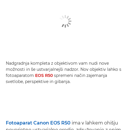
Nadgradnja kompleta z objektivom vam nudi nove
možnosti in še ustvarjalnejši nadzor. Nov objektiv lahko s
fotoaparatom
EOS R50
spremeni način zajemanja
svetlobe, perspektive in gibanja.
Fotoaparat Canon EOS R50
ima v lahkem ohišju
neverjetno ustvarjalno orodje, združevanje z enim