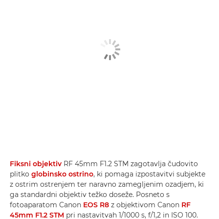
Fiksni objektiv
RF 45mm F1.2 STM zagotavlja čudovito
plitko
globinsko ostrino
, ki pomaga izpostavitvi subjekte
z ostrim ostrenjem ter naravno zamegljenim ozadjem, ki
ga standardni objektiv težko doseže. Posneto s
fotoaparatom Canon
EOS R8
z objektivom Canon
RF
45mm F1.2 STM
pri nastavitvah 1/1000 s, f/1,2 in ISO 100.