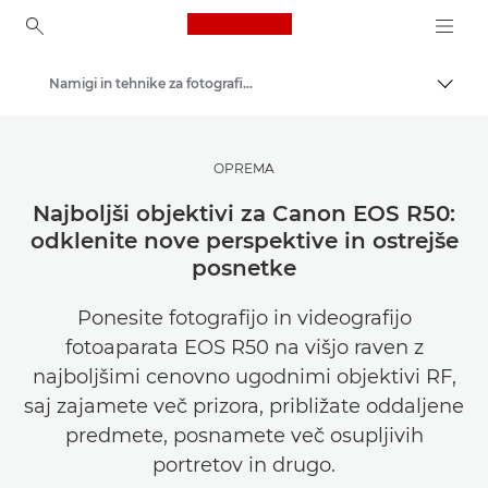
Canon Logo, back to ho
Namigi in tehnike za fotografiranje in tiskanje
Prekl
Canon
Poiščite navdih | Nasveti in nakupovalni vodniki za fotografiranje in tiskanje
OPREMA
Najboljši objektivi za Canon EOS R50:
odklenite nove perspektive in ostrejše
posnetke
Ponesite fotografijo in videografijo
fotoaparata EOS R50 na višjo raven z
najboljšimi cenovno ugodnimi objektivi RF,
saj zajamete več prizora, približate oddaljene
predmete, posnamete več osupljivih
portretov in drugo.