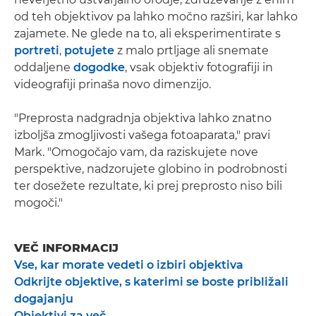
od teh objektivov pa lahko močno razširi, kar lahko
zajamete. Ne glede na to, ali eksperimentirate s
portreti
,
potujete
z malo prtljage ali snemate
oddaljene
dogodke
, vsak objektiv fotografiji in
videografiji prinaša novo dimenzijo.
"Preprosta nadgradnja objektiva lahko znatno
izboljša zmogljivosti vašega fotoaparata," pravi
Mark. "Omogočajo vam, da raziskujete nove
perspektive, nadzorujete globino in podrobnosti
ter dosežete rezultate, ki prej preprosto niso bili
mogoči."
VEČ INFORMACIJ
Vse, kar morate vedeti o izbiri objektiva
Odkrijte objektive, s katerimi se boste približali
dogajanju
Objektivi za več