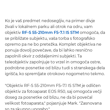
Ko je vaš predmet nedosegljiv, na primer divje
živali v lokalnem parku ali otrok na odru, vam
objektiv
RF-S 55-210mm F5-7.1 IS STM
omogoča, da
se približate subjektu, vaša torba s fotografsko
opremo pa ne bo pretežka. Komplet objektiva ne
ponuja dovolj povečave, da bi lahko resnično
zapolnili okvir z oddaljenimi subjekti. Ta
teleobjektiv zapolnjuje to vrzel in omogoča ostre,
podrobne posnetke od blizu tudi s stranskega dela
igrišča, ko spremljate otrokovo nogometno tekmo.
"Objektiv RF-S 55-210mm F5–7.1 IS STM je odličen
objektiv za fotoaparat EOS R50, saj omogoča večji
doseg za posnetke od blizu, ne da bi povečal
velikost fotoaparata," pojasnjuje Mark. "Zasnovana
so za skupno uporabo."