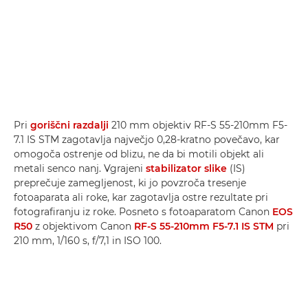
Pri
goriščni razdalji
210 mm objektiv RF-S 55-210mm F5-
7.1 IS STM zagotavlja največjo 0,28-kratno povečavo, kar
omogoča ostrenje od blizu, ne da bi motili objekt ali
metali senco nanj. Vgrajeni
stabilizator slike
(IS)
preprečuje zamegljenost, ki jo povzroča tresenje
fotoaparata ali roke, kar zagotavlja ostre rezultate pri
fotografiranju iz roke. Posneto s fotoaparatom Canon
EOS
R50
z objektivom Canon
RF-S 55-210mm F5-7.1 IS STM
pri
210 mm, 1/160 s, f/7,1 in ISO 100.