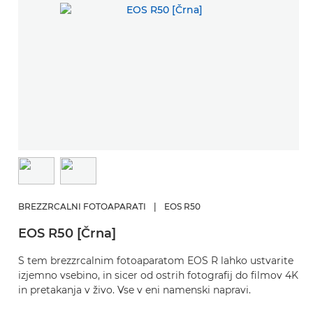
O
R
BREZZRCALNI FOTOAPARATI
|
EOS R50
La
EOS R50 [Črna]
na
S tem brezzrcalnim fotoaparatom EOS R lahko ustvarite
izjemno vsebino, in sicer od ostrih fotografij do filmov 4K
in pretakanja v živo. Vse v eni namenski napravi.