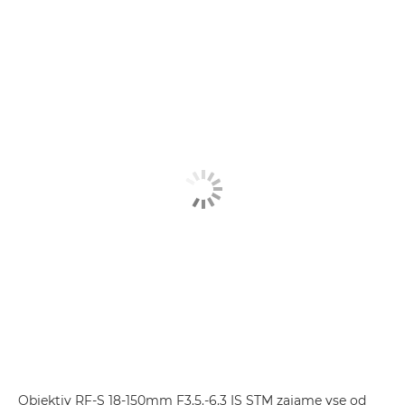
Objektiv RF-S 18-150mm F3.5.-6.3 IS STM zajame vse od