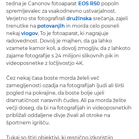
tedna je Canonov fotoaparat
EOS R50
popoln
spremljevalec za vsakodnevno ustvarjalnost.
Verjetno ste fotografirali
družinska
srečanja, zajeli
trenutke na
potovanjih
in morda celo posneli
nekaj
vlogov
. To je fotoaparat, ki nagrajuje
radovednost. Dovolj je majhen, da ga lahko
vzamete kamor koli, a dovolj zmogljiv, da z lahkoto
zajame fotografije s 24 milijoni slikovnih pik in
videoposnetke z ločljivostjo 4K.
Čez nekaj časa boste morda želeli več
zamegljenosti ozadja na fotografijah ljudi ali širši
pogled na pokrajine, da boste bolje ujeli
dramatičnost naravnih čudes. Ali pa morda želite
večji doseg, da bi na fotografijah in videoposnetkih
približali oddaljene divje živali ali otroke na
športnem igrišču.
Tukaj so štiri objektivi, ki resnično izkoristijo