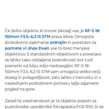
Če želite objektiv, ki zmore (skoraj) vse, je
RF-S 18-
150mm F3.5.-6,3 IS STM
prava izbira. Omogoča
širokokotno zajemanje
pokrajin
in povečavo za
portrete
ali
divje živali
, vse to brez menjave
objektivov. S standardnim objektivom s povečavo
se lahko tako oddaljene podrobnosti kot tudi
posnetki od blizu zdijo nedosegljivi. RF-S 18-
150mm F3.5.-6,3 IS STM vam omogoča veliko večji
doseg in prilagodljivost, zato lahko v trenutku in v
naslednjem podrobnem portretu lažje zajamete
pogled na gore.
Zaradi te vsestranskosti je ta objektiv popoln za
pustolovske uporabnike fotoaparata EOS R50, ki se