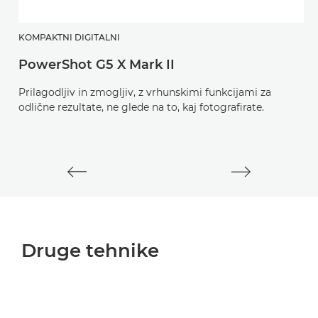
KOMPAKTNI DIGITALNI
B
PowerShot G5 X Mark II
E
Prilagodljiv in zmogljiv, z vrhunskimi funkcijami za
Z
odlične rezultate, ne glede na to, kaj fotografirate.
za
na
Druge tehnike