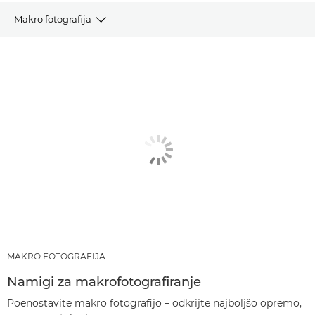
Makro fotografija
ČLANKI
PRIPOROČENI IZDELKI IN PAKETI
DRUGE TEHNIKE
MAKRO FOTOGRAFIJA
Namigi za makrofotografiranje
Poenostavite makro fotografijo – odkrijte najboljšo opremo,