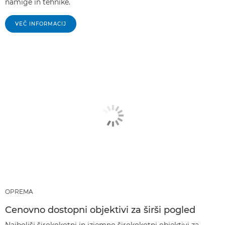
namige in tehnike.
VEČ INFORMACIJ
OPREMA
Cenovno dostopni objektivi za širši pogled
Najboljši širokokotni in izjemno širokokotni objektivi za