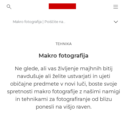
Canon Logo, back to ho
Makro fotografija | Poiščite navdih
Prekl
Canon
Poiščite navdih | Nasveti in nakupovalni vodniki za fotografiranje in tiskanje
TEHNIKA
Namigi in tehnike za fotografiranje in tiskanje
Makro fotografija
Ne glede, ali vas življenje majhnih bitij
navdušuje ali želite ustvarjati in ujeti
običajne predmete v novi luči, boste svoje
spretnosti makro fotografije z našimi namigi
in tehnikami za fotografiranje od blizu
ponesli na višjo raven.