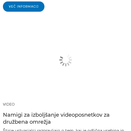
VEČ INFORMACIJ
VIDEO
Namigi za izboljšanje videoposnetkov za
družbena omrežja
Štirje ustvarjalci razpravljajo o tem, kaj je odlična vsebina in