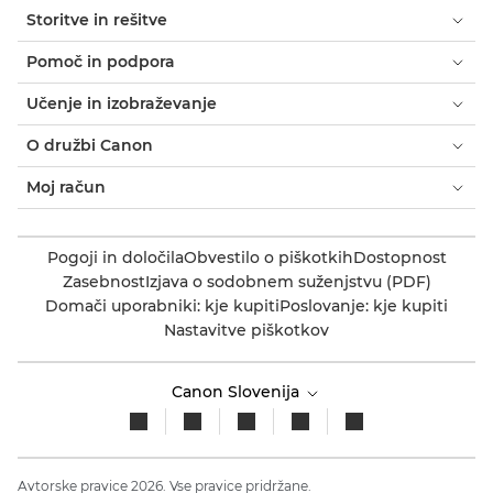
Storitve in rešitve
Pomoč in podpora
Učenje in izobraževanje
O družbi Canon
Moj račun
Pogoji in določila
Obvestilo o piškotkih
Dostopnost
Zasebnost
Izjava o sodobnem suženjstvu (PDF)
Domači uporabniki: kje kupiti
Poslovanje: kje kupiti
Nastavitve piškotkov
Canon Slovenija
Avtorske pravice 2026. Vse pravice pridržane.