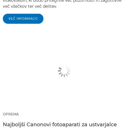
videovsebin, ki bodo pritegnile več pozornosti in zagotovile
več všečkov ter več delitev.
VEČ INFORMACIJ
OPREMA
Najboljši Canonovi fotoaparati za ustvarjalce