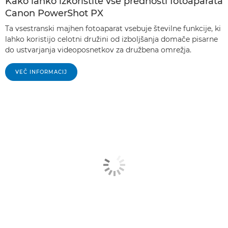
Kako lahko izkoristite vse prednosti fotoaparata
Canon PowerShot PX
Ta vsestranski majhen fotoaparat vsebuje številne funkcije, ki
lahko koristijo celotni družini od izboljšanja domače pisarne
do ustvarjanja videoposnetkov za družbena omrežja.
VEČ INFORMACIJ