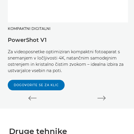
KOMPAKTNI DIGITALNI
B
PowerShot V1
E
Za videoposnetke optimiziran kompaktni fotoaparat s
Bo
snemanjem v ločljivosti 4K, natančnim samodejnim
o
ostrenjem in kristalno čistim zvokom – idealna izbira za
i
ustvarjalce vsebin na poti.
s 
DOGOVORITE SE ZA KLIC
Druge tehnike