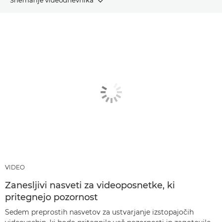
ČLANKI
PRIPOROČENI IZDELKI IN PAKETI
DRUGE TEHNIKE
VIDEO
Zanesljivi nasveti za videoposnetke, ki
pritegnejo pozornost
Sedem preprostih nasvetov za ustvarjanje izstopajočih