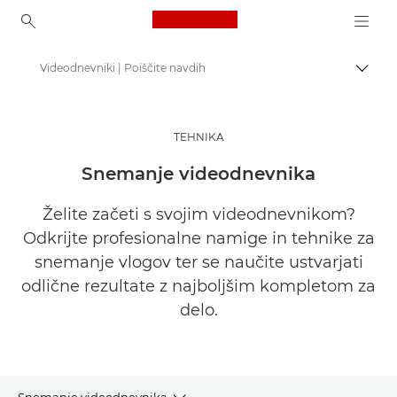
Canon Logo, back to ho
Videodnevniki | Poiščite navdih
Prekl
Canon
Poiščite navdih | Nasveti in nakupovalni vodniki za fotografiranje in tiskanje
TEHNIKA
Namigi in tehnike za fotografiranje in tiskanje
Snemanje videodnevnika
Želite začeti s svojim videodnevnikom?
Odkrijte profesionalne namige in tehnike za
snemanje vlogov ter se naučite ustvarjati
odlične rezultate z najboljšim kompletom za
delo.
Snemanje videodnevnika