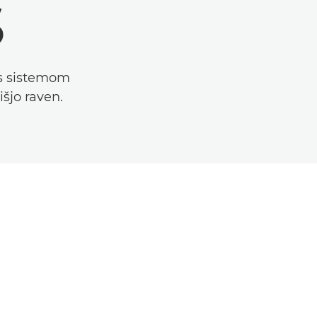
S
 s sistemom
išjo raven.