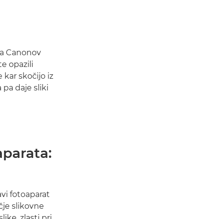
 na Canonov
e opazili
 kar skočijo iz
 pa daje sliki
aparata:
vi fotoaparat
je slikovne
ike, zlasti pri