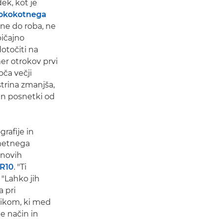
dek, kot je
rokokotnega
sne do roba, ne
bičajno
otočiti na
er otrokov prvi
oča večji
ostrina zmanjša,
in posnetki od
rafije in
ametnega
onovih
R10
. "Ti
 "Lahko jih
a pri
nikom, ki med
e način in