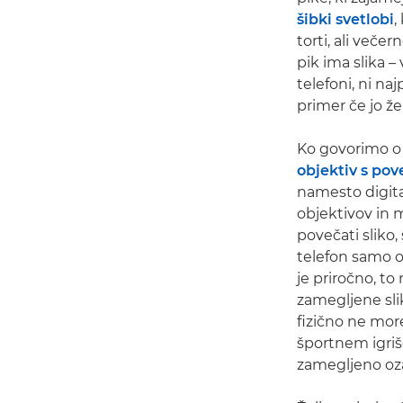
šibki svetlobi
,
torti, ali veče
pik ima slika –
telefoni, ni na
primer če jo žel
Ko govorimo o 
objektiv s po
namesto digita
objektivov in 
povečati sliko
telefon samo ob
je priročno, to
zamegljene slik
fizično ne more
športnem igrišč
zamegljeno ozad