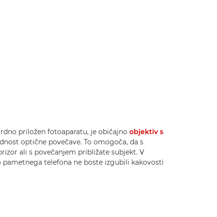
ardno priložen fotoaparatu, je običajno
objektiv s
rednost optične povečave. To omogoča, da s
izor ali s povečanjem približate subjekt. V
o pametnega telefona ne boste izgubili kakovosti