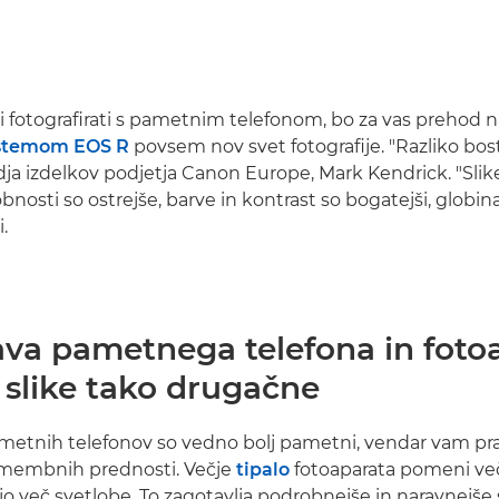
i fotografirati s pametnim telefonom, bo za vas prehod
stemom EOS R
povsem nov svet fotografije. "Razliko bost
odja izdelkov podjetja Canon Europe, Mark Kendrick. "Slike
bnosti so ostrejše, barve in kontrast so bogatejši, globina
.
ava pametnega telefona in foto
 slike tako drugačne
metnih telefonov so vedno bolj pametni, vendar vam pra
membnih prednosti. Večje
tipalo
fotoaparata pomeni več
jo več svetlobe. To zagotavlja podrobnejše in naravnejše sl