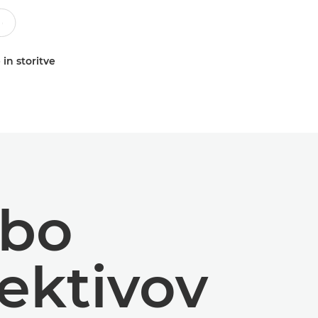
 in storitve
abo
jektivov