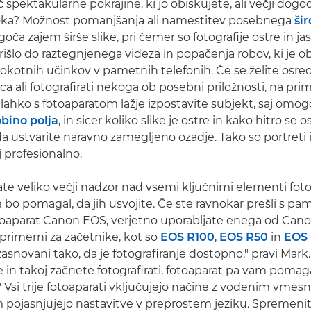
eč spektakularne pokrajine, ki jo obiskujete, ali večji dogo
oka? Možnost pomanjšanja ali namestitev posebnega
ši
ča zajem širše slike, pri čemer so fotografije ostre in ja
rišlo do raztegnjenega videza in popačenja robov, ki je o
kokotnih učinkov v pametnih telefonih. Če se želite osred
 ali fotografirati nekoga ob posebni priložnosti, na prim
, lahko s fotoaparatom lažje izpostavite subjekt, saj omog
obino polja
, in sicer koliko slike je ostre in kako hitro se 
a ustvarite naravno zamegljeno ozadje. Tako so portreti 
j profesionalno.
te veliko večji nadzor nad vsemi ključnimi elementi fotog
 bo pomagal, da jih usvojite. Če ste ravnokar prešli s p
toaparat Canon EOS, verjetno uporabljate enega od Can
 primerni za začetnike, kot so
EOS R100
,
EOS R50
in
EOS 
zasnovani tako, da je fotografiranje dostopno," pravi Mark.
 in takoj začnete fotografirati, fotoaparat pa vam pomag
 Vsi trije fotoaparati vključujejo načine z vodenim vmes
m pojasnjujejo nastavitve v preprostem jeziku. Spremenit