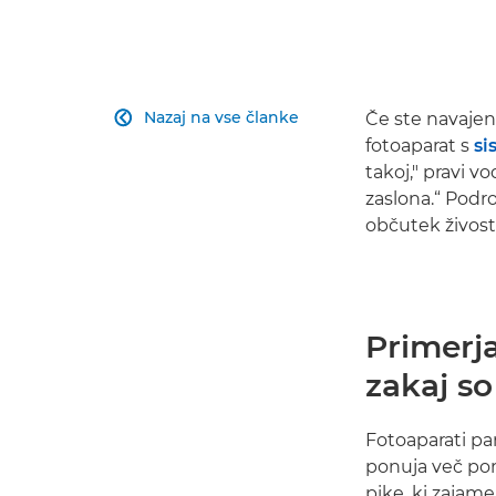
Nazaj na vse članke
Če ste navajen

fotoaparat s
si
takoj," pravi v
zaslona.“ Podro
občutek živosti
Primerj
zakaj so
Fotoaparati pa
ponuja več po
pike, ki zajame