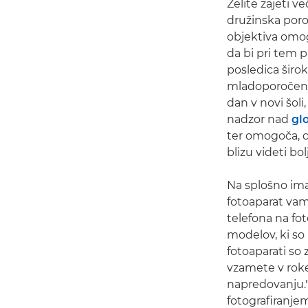
Želite zajeti v
družinska por
objektiva omogo
da bi pri tem p
posledica širo
mladoporočenca
dan v novi šoli
nadzor nad
gl
ter omogoča, d
blizu videti bol
Na splošno ima
fotoaparat vam
telefona na fo
modelov, ki so
fotoaparati so 
vzamete v roke
napredovanju."
fotografiranje