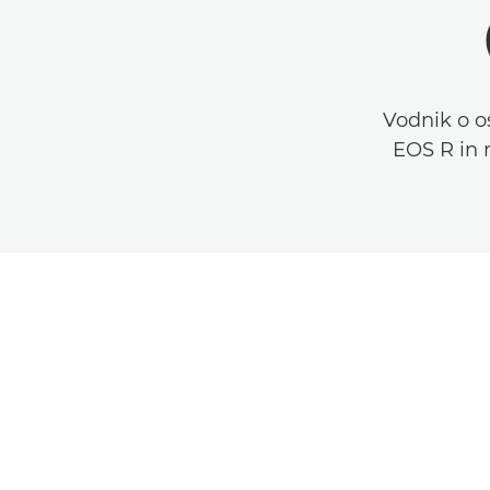
Vodnik o o
EOS R in n