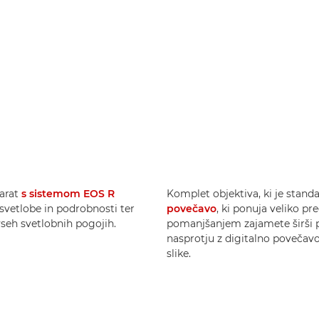
arat
s sistemom EOS R
Komplet objektiva, ki je stand
 svetlobe in podrobnosti ter
povečavo
, ki ponuja veliko p
vseh svetlobnih pogojih.
pomanjšanjem zajamete širši pr
nasprotju z digitalno povečav
slike.