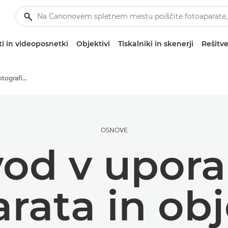
i in videoposnetki
Objektivi
Tiskalniki in skenerji
Rešitve
Namigi in tehnike za fotografiranje in tiskanje
OSNOVE
od v upor
rata in ob