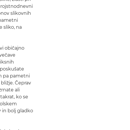
a rojstnodnevni
jonov slikovnih
i pametni
 sliko, na
vi običajno
ovečave
iksnih
o poskušate
em pa pametni
bližje. Čeprav
rnate ali
takrat, ko se
 šolskem
 in bolj gladko